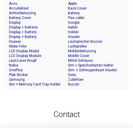
Accu
Apple
Accudeksel
Back Cover
Achterbehuizing
Battery
Battery Cover
Flex cable
Display
Google
Display + Batterie
Halter
Display + Batterij
Holder
Display + Battery
Houder
Huawei
Lautsprecher Buzzer
Klebe Folie
Luidspreker
LCD Display Modul
Middenbehuizing
LCD Display Module
Middle Cover
Laut/Leise Knopf
Mittel Gehäuse
Nokia
Sim + Speicherkarten Halter
OnePlus
Sim- + Geheugenkaart Houder
Plak Sticker
Sony
Samsung
Zubehoer
Sim + Memory Card Tray Holder
buzzer
Contact