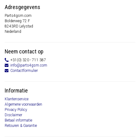
Adresgegevens
Parts4gsm.com
Bolderweg 72 F
8243RD Lelystad
Nederland
Neem contact op
+31(0) 320 - 711 387
info@parts4gsm.com
Contactformulier
Informatie
Klantenservice
Algemene voorwaarden
Privacy Policy
Disclaimer
Betaal informatie
Retouren & Garantie