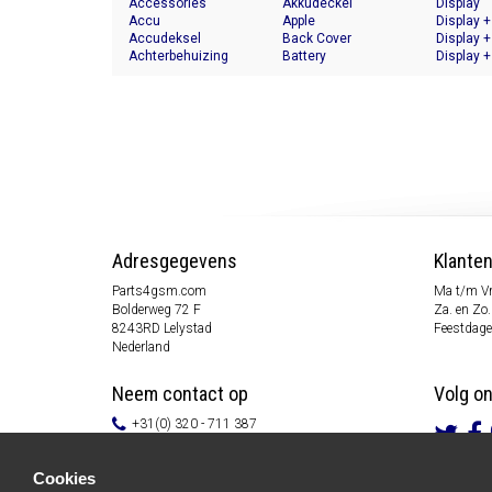
Accessories
Akkudeckel
Display
Accu
Apple
Display +
Accudeksel
Back Cover
Display +
Achterbehuizing
Battery
Display +
Adresgegevens
Klante
Parts4gsm.com
Ma t/m Vr
Bolderweg 72 F
Za. en Zo.
8243RD Lelystad
Feestdage
Nederland
Neem contact op
Volg o
+31(0) 320 - 711 387
info@parts4gsm.com
Contactformulier
Cookies