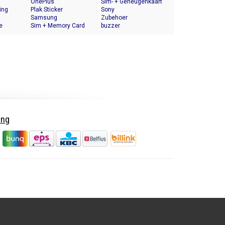
OnePlus
Halter
Sim- + Geheugenkaart
ing
Plak Sticker
Houder
Sony
Samsung
Zubehoer
e
Sim + Memory Card
buzzer
Tray Holder
ing