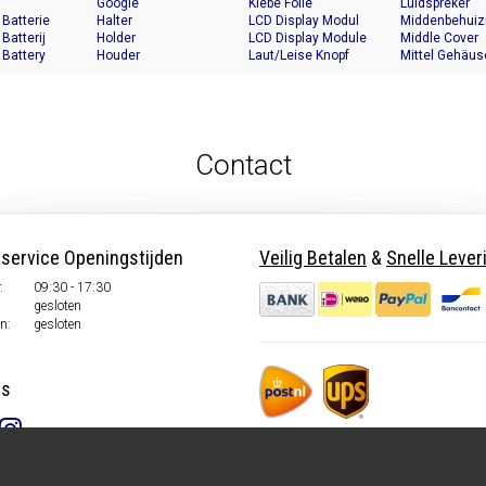
Google
Klebe Folie
Luidspreker
 Batterie
Halter
LCD Display Modul
Middenbehuiz
 Batterij
Holder
LCD Display Module
Middle Cover
 Battery
Houder
Laut/Leise Knopf
Mittel Gehäus
Contact
nservice Openingstijden
Veilig Betalen
&
Snelle Lever
.
09:30 - 17:30
gesloten
n:
gesloten
ns