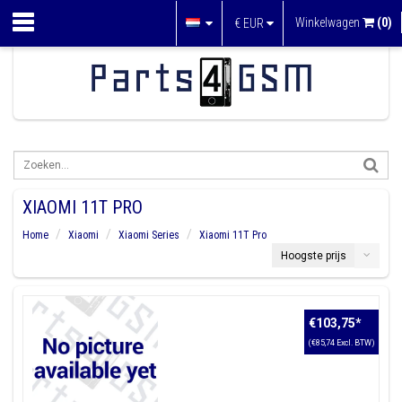
Winkelwagen
(0)
€
EUR
XIAOMI 11T PRO
Home
Xiaomi
Xiaomi Series
Xiaomi 11T Pro
Hoogste prijs
€103,75
*
(€85,74 Excl. BTW)