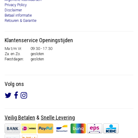
Privacy Policy
Disclaimer
Betaal informatie
Retouren & Garantie
Klantenservice Openingstijden
Ma t/m Vr.
09:30 - 17:30
Za. en Zo.
gesloten
Feestdagen:
gesloten
Volg ons
Veilig Betalen
&
Snelle Levering