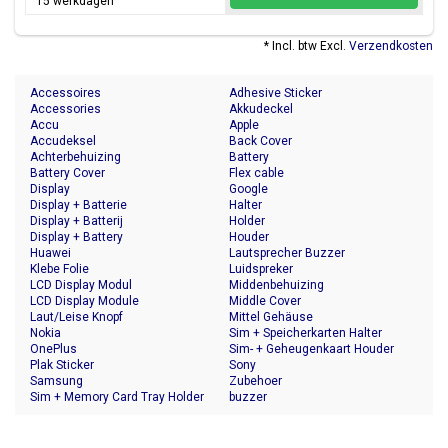
15 werkdagen
* Incl. btw Excl.
Verzendkosten
Accessoires
Adhesive Sticker
Accessories
Akkudeckel
Accu
Apple
Accudeksel
Back Cover
Achterbehuizing
Battery
Battery Cover
Flex cable
Display
Google
Display + Batterie
Halter
Display + Batterij
Holder
Display + Battery
Houder
Huawei
Lautsprecher Buzzer
Klebe Folie
Luidspreker
LCD Display Modul
Middenbehuizing
LCD Display Module
Middle Cover
Laut/Leise Knopf
Mittel Gehäuse
Nokia
Sim + Speicherkarten Halter
OnePlus
Sim- + Geheugenkaart Houder
Plak Sticker
Sony
Samsung
Zubehoer
Sim + Memory Card Tray Holder
buzzer