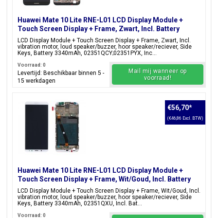
Huawei Mate 10 Lite RNE-L01 LCD Display Module +
Touch Screen Display + Frame, Zwart, Incl. Battery
3340mAH, 02351QCY;02351PYX
LCD Display Module + Touch Screen Display + Frame, Zwart, Incl.
vibration motor, loud speaker/buzzer, hoor speaker/reciever, Side
Keys, Battery 3340mAh, 02351QCY;02351PYX, Inc...
Voorraad: 0
Mail mij wanneer op
Levertijd: Beschikbaar binnen 5 -
voorraad!
15 werkdagen
€56,70
*
(€46,86 Excl. BTW)
Huawei Mate 10 Lite RNE-L01 LCD Display Module +
Touch Screen Display + Frame, Wit/Goud, Incl. Battery
3340mAH, 02351QXU;02351QEY
LCD Display Module + Touch Screen Display + Frame, Wit/Goud, Incl.
vibration motor, loud speaker/buzzer, hoor speaker/reciever, Side
Keys, Battery 3340mAh, 02351QXU, Incl. Bat...
Voorraad: 0