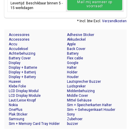
Mail mij wanneer op
Levertijd: Beschikbaar binnen 5 -
voorraad!
15 werkdagen
* Incl. btw Excl.
Verzendkosten
Accessoires
Adhesive Sticker
Accessories
Akkudeckel
Accu
Apple
Accudeksel
Back Cover
Achterbehuizing
Battery
Battery Cover
Flex cable
Display
Google
Display + Batterie
Halter
Display + Batterij
Holder
Display + Battery
Houder
Huawei
Lautsprecher Buzzer
Klebe Folie
Luidspreker
LCD Display Modul
Middenbehuizing
LCD Display Module
Middle Cover
Laut/Leise Knopf
Mittel Gehäuse
Nokia
Sim + Speicherkarten Halter
OnePlus
Sim- + Geheugenkaart Houder
Plak Sticker
Sony
Samsung
Zubehoer
Sim + Memory Card Tray Holder
buzzer