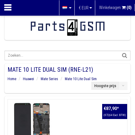
Winkelwagen
(0)
€
EUR
MATE 10 LITE DUAL SIM (RNE-L21)
Home
Huawei
Mate Series
Mate 10 Lite Dual Sim
Hoogste prijs
€87,90
*
(€72,64 Excl. BTW)