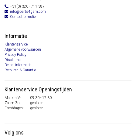
+31(0) 320 - 711 387
info@parts4gsm.com
Contactformulier
Informatie
Klantenservice
Algemene voorwaarden
Privacy Policy
Disclaimer
Betaal informatie
Retouren & Garantie
Klantenservice Openingstijden
Ma t/m Vr.
09:30 - 17:30
Za. en Zo.
gesloten
Feestdagen:
gesloten
Volg ons