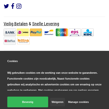
Veilig Betalen
&
Snelle Levering
Cookies
Wij gebruiken cookies om de werking van onze website te garanderen.
Functionele cookies zijn noodzakelijk, Naast funcionele cookies
gebruiken wij analytische en advertentie cookies om uw ervaring op onze
webshop te verbeteren. Met cookies analyseren we uw gedrag anoniem,
zowel binnen als buiten onze website, om onze diensten te
personaliseren en advertenties te tonen. Lees hier meer over in onze
Bevestig
Weigeren
Manage cookies
© Copyright 2026 Parts4GSM - Design by
Webdinge.nl
cookie- en privacyverklaring
. Klik op 'bevestigen' om akkoord te gaan
Parts4GSM
word beoordeeld met
9,9
/
10
(
2541
Reviews) bij
Kiyoh.nl