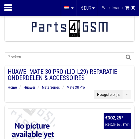
Winkelwagen
(0)
€
EUR
HUAWEI MATE 30 PRO (LIO-L29) REPARATIE
ONDERDELEN & ACCESSOIRES
Home
Huawei
Mate Series
Mate 30 Pro
Hoogste prijs
€302,25
*
(€249,79 Excl. BTW)