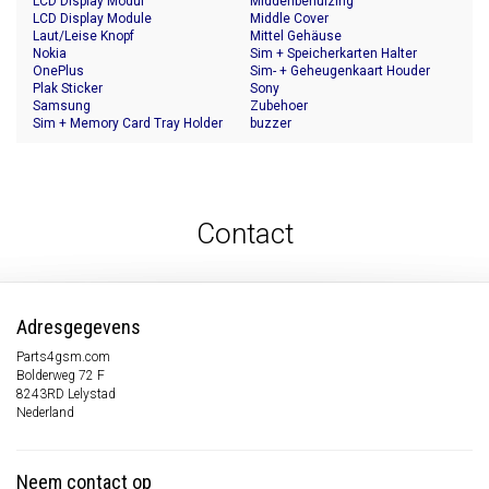
LCD Display Modul
Middenbehuizing
LCD Display Module
Middle Cover
Laut/Leise Knopf
Mittel Gehäuse
Nokia
Sim + Speicherkarten Halter
OnePlus
Sim- + Geheugenkaart Houder
Plak Sticker
Sony
Samsung
Zubehoer
Sim + Memory Card Tray Holder
buzzer
Contact
Adresgegevens
Parts4gsm.com
Bolderweg 72 F
8243RD Lelystad
Nederland
Neem contact op