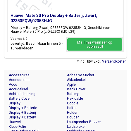
Huawei Mate 30 Pro Display + Batterij, Zwart,
02353EQW;02353HJG
Display + Battery, Zwart, 02353EQW;02353HJG, Geschikt voor:
Huawei Mate 30 Pro (LIO-L29C) (LIO-L29)
Voorraad: 0
Mail mij wanneer op
Levertijd: Beschikbaar binnen 5 -
voorraad!
15 werkdagen
* Incl. btw Excl.
Verzendkosten
Accessoires
Adhesive Sticker
Accessories
Akkudeckel
Accu
Apple
Accudeksel
Back Cover
Achterbehuizing
Battery
Battery Cover
Flex cable
Display
Google
Display + Batterie
Halter
Display + Batterij
Holder
Display + Battery
Houder
Huawei
Lautsprecher Buzzer
Klebe Folie
Luidspreker