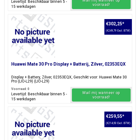
Mail mij wanneer op
Levertijd: Beschikbaar binnen 5 -
voorraad!
15 werkdagen
€302,25
*
(€249,79 Excl. BTW)
Huawei Mate 30 Pro Display + Batterij, Zilver, 02353EQX
Display + Battery, Zilver, 02353EQX, Geschikt voor: Huawei Mate 30
Pro (LIO-L29) (LIO-L29)
Voorraad: 0
Mail mij wanneer op
Levertijd: Beschikbaar binnen 5 -
voorraad!
15 werkdagen
€259,55
*
(€214,50 Excl. BTW)