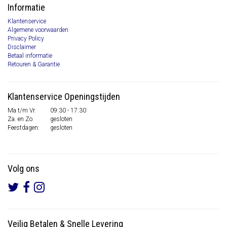
Informatie
Klantenservice
Algemene voorwaarden
Privacy Policy
Disclaimer
Betaal informatie
Retouren & Garantie
Klantenservice Openingstijden
Ma t/m Vr.
09:30 - 17:30
Za. en Zo.
gesloten
Feestdagen:
gesloten
Volg ons
Veilig Betalen
&
Snelle Levering