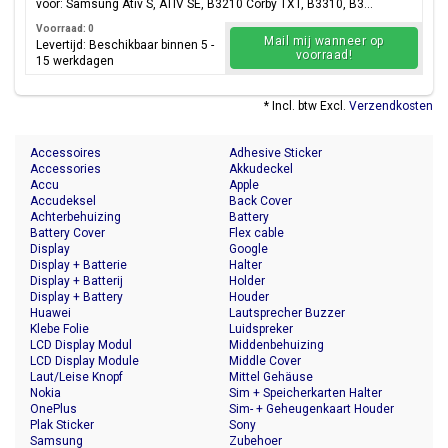
voor: Samsung Ativ S, ATIV SE, B3210 Corby TXT, B3310, B3...
Voorraad: 0
Mail mij wanneer op
Levertijd: Beschikbaar binnen 5 -
voorraad!
15 werkdagen
* Incl. btw Excl.
Verzendkosten
Accessoires
Adhesive Sticker
Accessories
Akkudeckel
Accu
Apple
Accudeksel
Back Cover
Achterbehuizing
Battery
Battery Cover
Flex cable
Display
Google
Display + Batterie
Halter
Display + Batterij
Holder
Display + Battery
Houder
Huawei
Lautsprecher Buzzer
Klebe Folie
Luidspreker
LCD Display Modul
Middenbehuizing
LCD Display Module
Middle Cover
Laut/Leise Knopf
Mittel Gehäuse
Nokia
Sim + Speicherkarten Halter
OnePlus
Sim- + Geheugenkaart Houder
Plak Sticker
Sony
Samsung
Zubehoer