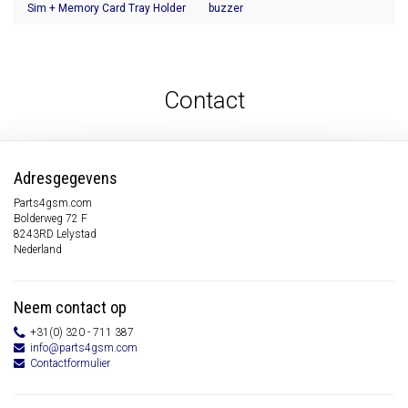
Sim + Memory Card Tray Holder
buzzer
Contact
Adresgegevens
Parts4gsm.com
Bolderweg 72 F
8243RD Lelystad
Nederland
Neem contact op
+31(0) 320 - 711 387
info@parts4gsm.com
Contactformulier