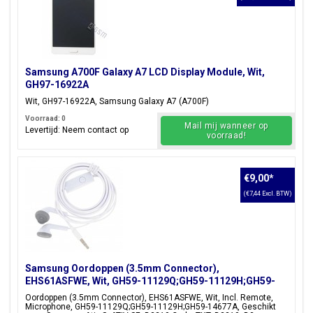
Pearl White, Midnight Black,
Champagne Gold
Samsung A700F Galaxy A7 LCD Display Module, Wit,
Zoek je een ander model binnen de Galaxy A serie? Wij hebben
GH97-16922A
ook
Samsung Galxy A5 Onderdelen en Accessoires
binnen
Wit, GH97-16922A, Samsung Galaxy A7 (A700F)
ons assortiment.
Voorraad: 0
Mail mij wanneer op
Levertijd: Neem contact op
voorraad!
€9,00
*
(€7,44 Excl. BTW)
Samsung Oordoppen (3.5mm Connector),
EHS61ASFWE, Wit, GH59-11129Q;GH59-11129H;GH59-
14677A
Oordoppen (3.5mm Connector), EHS61ASFWE, Wit, Incl. Remote,
Microphone, GH59-11129Q;GH59-11129H;GH59-14677A, Geschikt