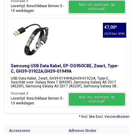
Voorraad: 0
Mail mij wanneer op
Levertijd: Beschikbaar binnen 5 -
voorraad!
15 werkdagen
€7,00
*
(€5,79 Excl. BTW)
Samsung USB Data Kabel, EP-DG950CBE, Zwart, Type-
C, GH39-01922A;GH39-01949A
USB Data Kabel, Zwart, GH39-01949A;GH39-01922A, Type-C,
Geschikt voor: Galaxy Note 7 (N930F), Samsung Galaxy A5 2017
(A520F), Samsung Galaxy A3 2017 (A320F), Samsung Galaxy S8...
Voorraad: 0
Mail mij wanneer op
Levertijd: Beschikbaar binnen 5 -
voorraad!
15 werkdagen
* Incl. btw Excl.
Verzendkosten
Accessoires
Adhesive Sticker