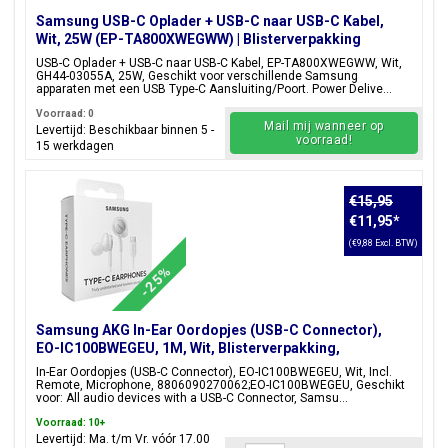
Samsung USB-C Oplader + USB-C naar USB-C Kabel,
Wit, 25W (EP-TA800XWEGWW) | Blisterverpakking
USB-C Oplader + USB-C naar USB-C Kabel, EP-TA800XWEGWW, Wit,
GH44-03055A, 25W, Geschikt voor verschillende Samsung
apparaten met een USB Type-C Aansluiting/Poort. Power Delive...
Voorraad: 0
Mail mij wanneer op
Levertijd: Beschikbaar binnen 5 -
voorraad!
15 werkdagen
€15,95
€11,95
*
(€9,88 Excl. BTW)
-25%
Samsung AKG In-Ear Oordopjes (USB-C Connector),
EO-IC100BWEGEU, 1M, Wit, Blisterverpakking,
8806090270062;EO-IC100BWEGEU
In-Ear Oordopjes (USB-C Connector), EO-IC100BWEGEU, Wit, Incl.
Remote, Microphone, 8806090270062;EO-IC100BWEGEU, Geschikt
voor: All audio devices with a USB-C Connector, Samsu...
Voorraad: 10+
Levertijd: Ma. t/m Vr. vóór 17.00