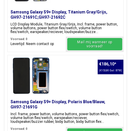
Samsung Galaxy S9+ Display, Titanium Gray/Grijs,
GH97-21691C;GH97-21692C
LCD Display Module, Titanium Gray/Grijs, Incl. frame, power button,
volume buttons, power button flex/switch, volume button
flex/switch, earspeaker/reciever, loudspeaker/buzze...
Voorraad: 0
Mail mij wanneer op
Levertijd: Neem contact op
voorraad!
€186,10
*
(€153,80 Excl. BTW)
Samsung Galaxy S9+ Display, Polaris Blue/Blauw,
GH97-21691G
Incl. frame, power button, volume buttons, power button flex/switch,
volume button flex/switch, earspeaker/reciever,
loudspeaker/buzzer rubber, bixby button, bixby button flex...
Voorraad: 0