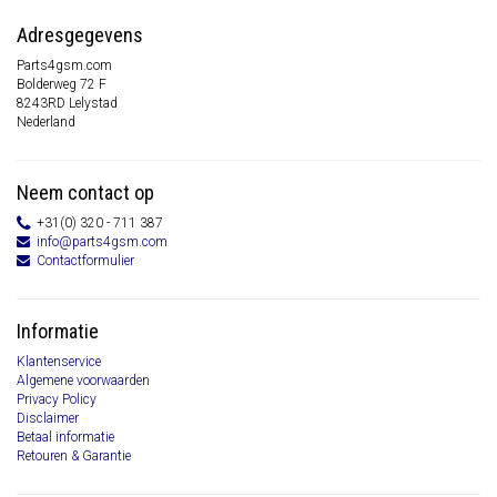
Adresgegevens
Parts4gsm.com
Bolderweg 72 F
8243RD Lelystad
Nederland
Neem contact op
+31(0) 320 - 711 387
info@parts4gsm.com
Contactformulier
Informatie
Klantenservice
Algemene voorwaarden
Privacy Policy
Disclaimer
Betaal informatie
Retouren & Garantie