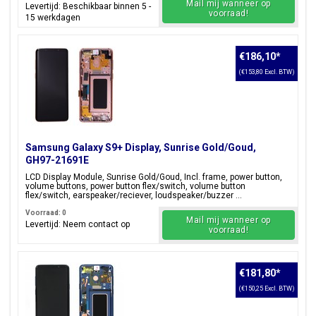
Mail mij wanneer op
Levertijd: Beschikbaar binnen 5 -
voorraad!
15 werkdagen
€186,10
*
(€153,80 Excl. BTW)
Samsung Galaxy S9+ Display, Sunrise Gold/Goud,
GH97-21691E
LCD Display Module, Sunrise Gold/Goud, Incl. frame, power button,
volume buttons, power button flex/switch, volume button
flex/switch, earspeaker/reciever, loudspeaker/buzzer ...
Voorraad: 0
Mail mij wanneer op
Levertijd: Neem contact op
voorraad!
€181,80
*
(€150,25 Excl. BTW)