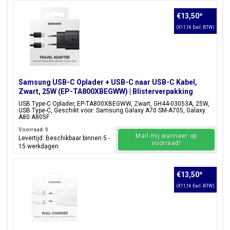
€13,50
*
(€11,16 Excl. BTW)
Samsung USB-C Oplader + USB-C naar USB-C Kabel,
Zwart, 25W (EP-TA800XBEGWW) | Blisterverpakking
USB Type-C Oplader, EP-TA800XBEGWW, Zwart, GH44-03053A, 25W,
USB Type-C, Geschikt voor: Samsung Galaxy A70 SM-A705, Galaxy
A80 A805F
Voorraad: 0
Mail mij wanneer op
Levertijd: Beschikbaar binnen 5 -
voorraad!
15 werkdagen
€13,50
*
(€11,16 Excl. BTW)