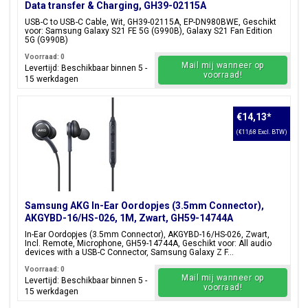
Data transfer & Charging, GH39-02115A
USB-C to USB-C Cable, Wit, GH39-02115A, EP-DN980BWE, Geschikt
voor: Samsung Galaxy S21 FE 5G (G990B), Galaxy S21 Fan Edition
5G (G990B)
Voorraad: 0
Mail mij wanneer op
Levertijd: Beschikbaar binnen 5 -
voorraad!
15 werkdagen
€14,13
*
(€11,68 Excl. BTW)
Samsung AKG In-Ear Oordopjes (3.5mm Connector),
AKGYBD-16/HS-026, 1M, Zwart, GH59-14744A
In-Ear Oordopjes (3.5mm Connector), AKGYBD-16/HS-026, Zwart,
Incl. Remote, Microphone, GH59-14744A, Geschikt voor: All audio
devices with a USB-C Connector, Samsung Galaxy Z F...
Voorraad: 0
Mail mij wanneer op
Levertijd: Beschikbaar binnen 5 -
voorraad!
15 werkdagen