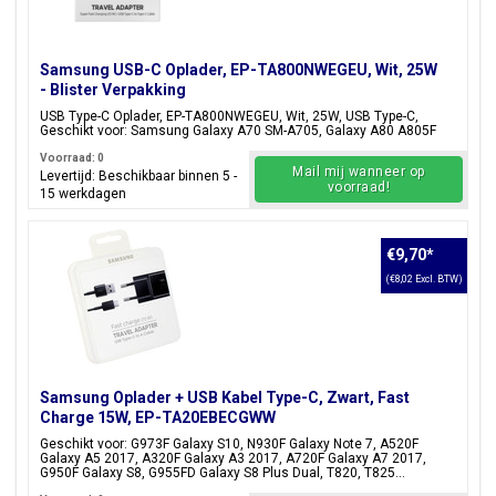
Samsung USB-C Oplader, EP-TA800NWEGEU, Wit, 25W
- Blister Verpakking
USB Type-C Oplader, EP-TA800NWEGEU, Wit, 25W, USB Type-C,
Geschikt voor: Samsung Galaxy A70 SM-A705, Galaxy A80 A805F
Voorraad: 0
Mail mij wanneer op
Levertijd: Beschikbaar binnen 5 -
voorraad!
15 werkdagen
€9,70
*
(€8,02 Excl. BTW)
Samsung Oplader + USB Kabel Type-C, Zwart, Fast
Charge 15W, EP-TA20EBECGWW
Geschikt voor: G973F Galaxy S10, N930F Galaxy Note 7, A520F
Galaxy A5 2017, A320F Galaxy A3 2017, A720F Galaxy A7 2017,
G950F Galaxy S8, G955FD Galaxy S8 Plus Dual, T820, T825...