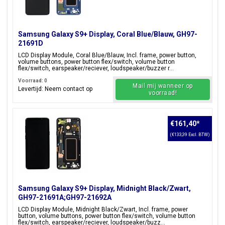
Samsung Galaxy S9+ Display, Coral Blue/Blauw, GH97-
21691D
LCD Display Module, Coral Blue/Blauw, Incl. frame, power button,
volume buttons, power button flex/switch, volume button
flex/switch, earspeaker/reciever, loudspeaker/buzzer r...
Voorraad: 0
Mail mij wanneer op
Levertijd: Neem contact op
voorraad!
€161,40
*
(€133,39 Excl. BTW)
Samsung Galaxy S9+ Display, Midnight Black/Zwart,
GH97-21691A;GH97-21692A
LCD Display Module, Midnight Black/Zwart, Incl. frame, power
button, volume buttons, power button flex/switch, volume button
flex/switch, earspeaker/reciever, loudspeaker/buzz...