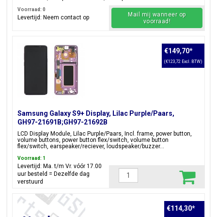
Voorraad: 0
Mail mij wanneer op
Levertijd: Neem contact op
voorraad!
€149,70
*
(€123,72 Excl. BTW)
Samsung Galaxy S9+ Display, Lilac Purple/Paars,
GH97-21691B;GH97-21692B
LCD Display Module, Lilac Purple/Paars, Incl. frame, power button,
volume buttons, power button flex/switch, volume button
flex/switch, earspeaker/reciever, loudspeaker/buzzer...
Voorraad: 1
Levertijd: Ma. t/m Vr. vóór 17.00
uur besteld = Dezelfde dag
verstuurd
€114,30
*