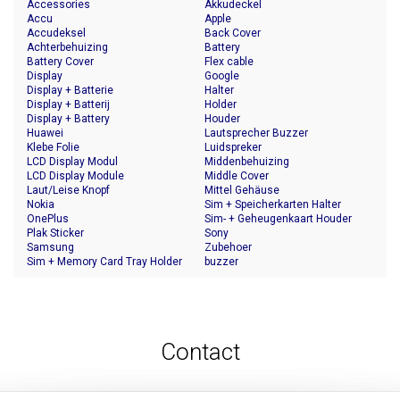
Accessories
Akkudeckel
Accu
Apple
Accudeksel
Back Cover
Achterbehuizing
Battery
Battery Cover
Flex cable
Display
Google
Display + Batterie
Halter
Display + Batterij
Holder
Display + Battery
Houder
Huawei
Lautsprecher Buzzer
Klebe Folie
Luidspreker
LCD Display Modul
Middenbehuizing
LCD Display Module
Middle Cover
Laut/Leise Knopf
Mittel Gehäuse
Nokia
Sim + Speicherkarten Halter
OnePlus
Sim- + Geheugenkaart Houder
Plak Sticker
Sony
Samsung
Zubehoer
Sim + Memory Card Tray Holder
buzzer
Contact