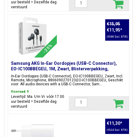
uur besteld = Dezelfde dag
verstuurd
€15,95
€11,95
*
(€9,88 Excl. BTW)
-25%
Samsung AKG In-Ear Oordopjes (USB-C Connector),
EO-IC100BBEGEU, 1M, Zwart, Blisterverpakking,
8806090270123;EO-IC100BBEGEU
In-Ear Oordopjes (USB-C Connector), EO-IC100BBEGEU, Zwart, Incl.
Remote, Microphone, 8806090270123;EO-IC100BBEGEU, Geschikt
voor: All audio devices with a USB-C Connector, Sam...
Voorraad: 9
Levertijd: Ma. t/m Vr. vóór 17.00
uur besteld = Dezelfde dag
verstuurd
€11,30
*
(€9,34 Excl. BTW)