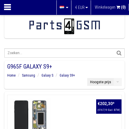
Winkelwagen
(0)
€
EUR
G965F GALAXY S9+
Home
Samsung
Galaxy S
Galaxy S9+
Hoogste prijs
€202,30
*
(€167,19 Excl. BTW)