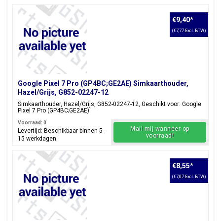
€9,40
*
(€7,77 Excl. BTW)
Google Pixel 7 Pro (GP4BC;GE2AE) Simkaarthouder,
Hazel/Grijs, G852-02247-12
Simkaarthouder, Hazel/Grijs, G852-02247-12, Geschikt voor: Google
Pixel 7 Pro (GP4BC;GE2AE)
Voorraad: 0
Mail mij wanneer op
Levertijd: Beschikbaar binnen 5 -
voorraad!
15 werkdagen
€8,55
*
(€7,07 Excl. BTW)