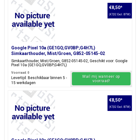
€8,50
*
(€7,02 Excl. BTW)
Google Pixel 10a (GE1GQ;GV0BP;G4H7L)
Simkaarthouder, Mist/Groen, G852-05145-02
Simkaarthouder, Mist/Groen, G852-05145-02, Geschikt voor: Google
Pixel 10a (GE1GQ;GV0BP;G4H7L)
Voorraad: 0
Mail mij wanneer op
Levertijd: Beschikbaar binnen 5 -
voorraad!
15 werkdagen
€8,50
*
(€7,02 Excl. BTW)