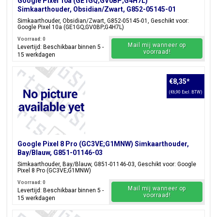
Google Pixel 10a (GE1GQ;GV0BP;G4H7L)
Simkaarthouder, Obsidian/Zwart, G852-05145-01
Simkaarthouder, Obsidian/Zwart, G852-05145-01, Geschikt voor:
Google Pixel 10a (GE1GQ;GV0BP;G4H7L)
Voorraad: 0
Mail mij wanneer op
Levertijd: Beschikbaar binnen 5 -
voorraad!
15 werkdagen
€8,35
*
(€6,90 Excl. BTW)
Google Pixel 8 Pro (GC3VE;G1MNW) Simkaarthouder,
Bay/Blauw, G851-01146-03
Simkaarthouder, Bay/Blauw, G851-01146-03, Geschikt voor: Google
Pixel 8 Pro (GC3VE;G1MNW)
Voorraad: 0
Mail mij wanneer op
Levertijd: Beschikbaar binnen 5 -
voorraad!
15 werkdagen