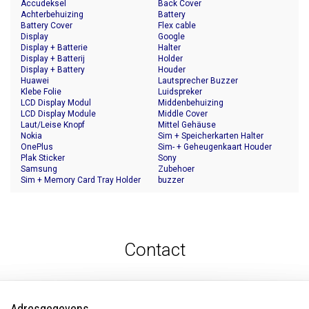
Accudeksel
Back Cover
Achterbehuizing
Battery
Battery Cover
Flex cable
Display
Google
Display + Batterie
Halter
Display + Batterij
Holder
Display + Battery
Houder
Huawei
Lautsprecher Buzzer
Klebe Folie
Luidspreker
LCD Display Modul
Middenbehuizing
LCD Display Module
Middle Cover
Laut/Leise Knopf
Mittel Gehäuse
Nokia
Sim + Speicherkarten Halter
OnePlus
Sim- + Geheugenkaart Houder
Plak Sticker
Sony
Samsung
Zubehoer
Sim + Memory Card Tray Holder
buzzer
Contact
Adresgegevens