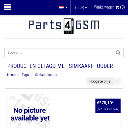
Winkelwagen
(0)
€
EUR
PRODUCTEN GETAGD MET SIMKAARTHOUDER
Home
Tags
Simkaarthouder
Hoogste prijs
€270,10
*
(€223,22 Excl. BTW)