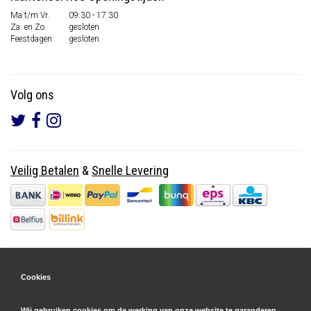
Ma t/m Vr.
09:30 - 17:30
Za. en Zo.
gesloten
Feestdagen:
gesloten
Volg ons
Veilig Betalen
&
Snelle Levering
Cookies
Wij gebruiken cookies om de werking van onze website te garanderen.