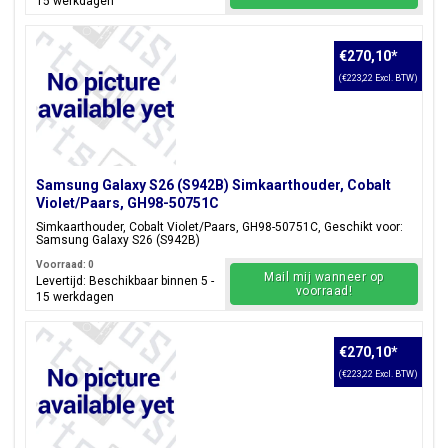
15 werkdagen
€270,10
*
(€223,22 Excl. BTW)
Samsung Galaxy S26 (S942B) Simkaarthouder, Cobalt
Violet/Paars, GH98-50751C
Simkaarthouder, Cobalt Violet/Paars, GH98-50751C, Geschikt voor:
Samsung Galaxy S26 (S942B)
Voorraad: 0
Mail mij wanneer op
Levertijd: Beschikbaar binnen 5 -
voorraad!
15 werkdagen
€270,10
*
(€223,22 Excl. BTW)