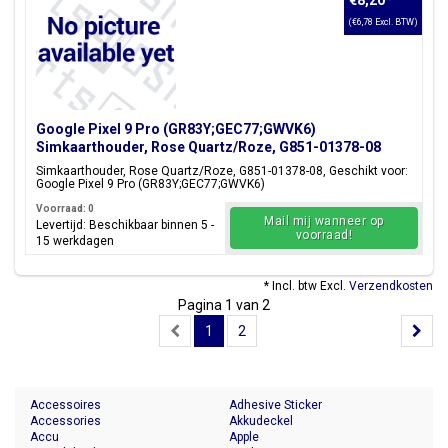
€8,20
*
(€6,78 Excl. BTW)
Google Pixel 9 Pro (GR83Y;GEC77;GWVK6)
Simkaarthouder, Rose Quartz/Roze, G851-01378-08
Simkaarthouder, Rose Quartz/Roze, G851-01378-08, Geschikt voor:
Google Pixel 9 Pro (GR83Y;GEC77;GWVK6)
Voorraad: 0
Mail mij wanneer op
Levertijd: Beschikbaar binnen 5 -
voorraad!
15 werkdagen
* Incl. btw Excl.
Verzendkosten
Pagina 1 van 2
1
2
Accessoires
Adhesive Sticker
Accessories
Akkudeckel
Accu
Apple