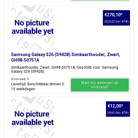
€270,10
*
(€223,22 Excl. BTW)
Samsung Galaxy S26 (S942B) Simkaarthouder, Zwart,
GH98-50751A
Simkaarthouder, Zwart, GH98-50751A, Geschikt voor: Samsung
Galaxy S26 (S942B)
Voorraad: 0
Mail mij wanneer op
Levertijd: Beschikbaar binnen 5 -
voorraad!
15 werkdagen
€12,00
*
(€9,92 Excl. BTW)