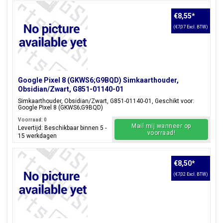
€8,55
*
(€7,07 Excl. BTW)
Google Pixel 8 (GKWS6;G9BQD) Simkaarthouder,
Obsidian/Zwart, G851-01140-01
Simkaarthouder, Obsidian/Zwart, G851-01140-01, Geschikt voor:
Google Pixel 8 (GKWS6;G9BQD)
Voorraad: 0
Mail mij wanneer op
Levertijd: Beschikbaar binnen 5 -
voorraad!
15 werkdagen
€8,50
*
(€7,02 Excl. BTW)