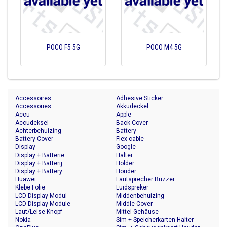
POCO F5 5G
POCO M4 5G
Accessoires
Adhesive Sticker
Accessories
Akkudeckel
Accu
Apple
Accudeksel
Back Cover
Achterbehuizing
Battery
Battery Cover
Flex cable
Display
Google
Display + Batterie
Halter
Display + Batterij
Holder
Display + Battery
Houder
Huawei
Lautsprecher Buzzer
Klebe Folie
Luidspreker
LCD Display Modul
Middenbehuizing
LCD Display Module
Middle Cover
Laut/Leise Knopf
Mittel Gehäuse
Nokia
Sim + Speicherkarten Halter