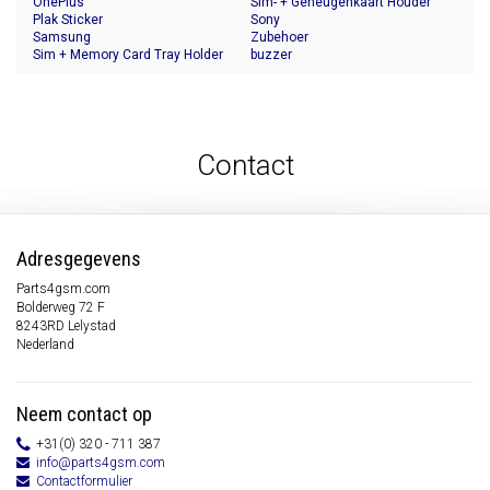
OnePlus
Sim- + Geheugenkaart Houder
Plak Sticker
Sony
Samsung
Zubehoer
Sim + Memory Card Tray Holder
buzzer
Contact
Adresgegevens
Parts4gsm.com
Bolderweg 72 F
8243RD Lelystad
Nederland
Neem contact op
+31(0) 320 - 711 387
info@parts4gsm.com
Contactformulier