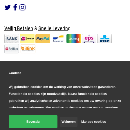
Veilig Betalen
&
Snelle Levering
Cookies
Wij gebruiken cookies om de werking van onze website te garanderen.
Functionele cookies zijn noodzakelijk, Naast funcionele cookies
gebruiken wij analytische en advertentie cookies om uw ervaring op onze
webshop te verbeteren. Met cookies analyseren we uw gedrag anoniem,
zowel binnen als buiten onze website, om onze diensten te
personaliseren en advertenties te tonen. Lees hier meer over in onze
Bevestig
Weigeren
Manage cookies
© Copyright 2026 Parts4GSM - Design by
Webdinge.nl
cookie- en privacyverklaring
. Klik op 'bevestigen' om akkoord te gaan
Parts4GSM
word beoordeeld met
9,9
/
10
(
2541
Reviews) bij
Kiyoh.nl