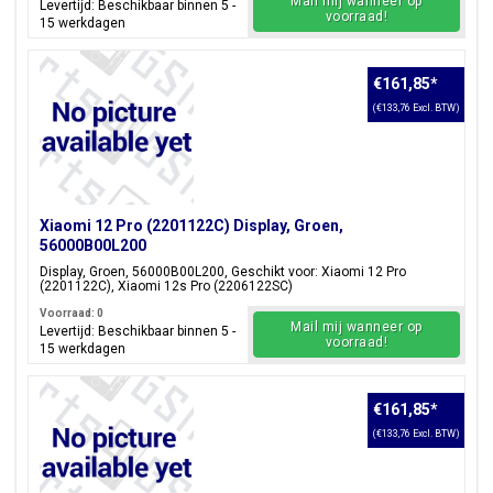
Mail mij wanneer op
Levertijd: Beschikbaar binnen 5 -
voorraad!
15 werkdagen
€161,85
*
(€133,76 Excl. BTW)
Xiaomi 12 Pro (2201122C) Display, Groen,
56000B00L200
Display, Groen, 56000B00L200, Geschikt voor: Xiaomi 12 Pro
(2201122C), Xiaomi 12s Pro (2206122SC)
Voorraad: 0
Mail mij wanneer op
Levertijd: Beschikbaar binnen 5 -
voorraad!
15 werkdagen
€161,85
*
(€133,76 Excl. BTW)