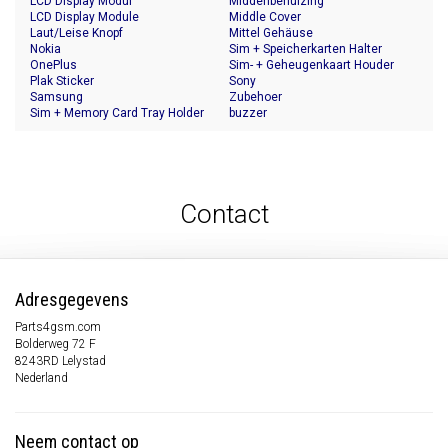
LCD Display Modul
Middenbehuizing
LCD Display Module
Middle Cover
Laut/Leise Knopf
Mittel Gehäuse
Nokia
Sim + Speicherkarten Halter
OnePlus
Sim- + Geheugenkaart Houder
Plak Sticker
Sony
Samsung
Zubehoer
Sim + Memory Card Tray Holder
buzzer
Contact
Adresgegevens
Parts4gsm.com
Bolderweg 72 F
8243RD Lelystad
Nederland
Neem contact op