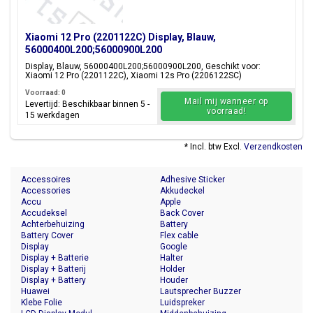
Xiaomi 12 Pro (2201122C) Display, Blauw,
56000400L200;56000900L200
Display, Blauw, 56000400L200;56000900L200, Geschikt voor:
Xiaomi 12 Pro (2201122C), Xiaomi 12s Pro (2206122SC)
Voorraad: 0
Mail mij wanneer op
Levertijd: Beschikbaar binnen 5 -
voorraad!
15 werkdagen
* Incl. btw Excl.
Verzendkosten
Accessoires
Adhesive Sticker
Accessories
Akkudeckel
Accu
Apple
Accudeksel
Back Cover
Achterbehuizing
Battery
Battery Cover
Flex cable
Display
Google
Display + Batterie
Halter
Display + Batterij
Holder
Display + Battery
Houder
Huawei
Lautsprecher Buzzer
Klebe Folie
Luidspreker