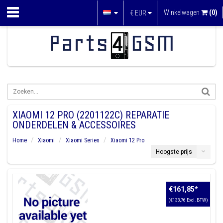
Winkelwagen
(0)
€
EUR
XIAOMI 12 PRO (2201122C) REPARATIE
ONDERDELEN & ACCESSOIRES
Home
Xiaomi
Xiaomi Series
Xiaomi 12 Pro
Hoogste prijs
€161,85
*
(€133,76 Excl. BTW)