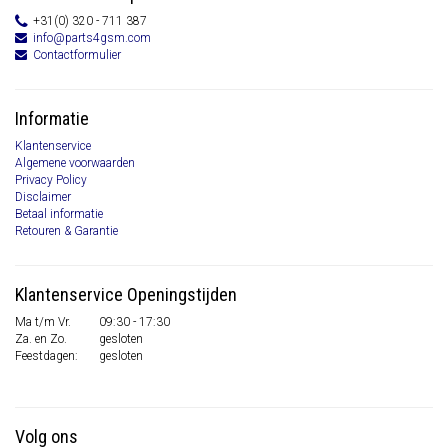
+31(0) 320 - 711 387
info@parts4gsm.com
Contactformulier
Informatie
Klantenservice
Algemene voorwaarden
Privacy Policy
Disclaimer
Betaal informatie
Retouren & Garantie
Klantenservice Openingstijden
Ma t/m Vr.
09:30 - 17:30
Za. en Zo.
gesloten
Feestdagen:
gesloten
Volg ons