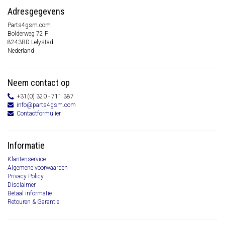
Adresgegevens
Parts4gsm.com
Bolderweg 72 F
8243RD Lelystad
Nederland
Neem contact op
+31(0) 320 - 711 387
info@parts4gsm.com
Contactformulier
Informatie
Klantenservice
Algemene voorwaarden
Privacy Policy
Disclaimer
Betaal informatie
Retouren & Garantie