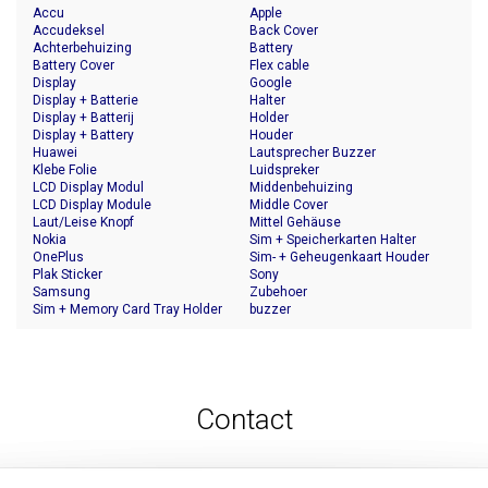
Accu
Apple
Accudeksel
Back Cover
Achterbehuizing
Battery
Battery Cover
Flex cable
Display
Google
Display + Batterie
Halter
Display + Batterij
Holder
Display + Battery
Houder
Huawei
Lautsprecher Buzzer
Klebe Folie
Luidspreker
LCD Display Modul
Middenbehuizing
LCD Display Module
Middle Cover
Laut/Leise Knopf
Mittel Gehäuse
Nokia
Sim + Speicherkarten Halter
OnePlus
Sim- + Geheugenkaart Houder
Plak Sticker
Sony
Samsung
Zubehoer
Sim + Memory Card Tray Holder
buzzer
Contact