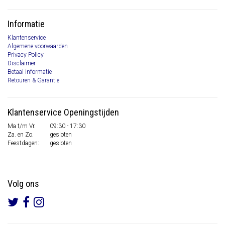
Informatie
Klantenservice
Algemene voorwaarden
Privacy Policy
Disclaimer
Betaal informatie
Retouren & Garantie
Klantenservice Openingstijden
Ma t/m Vr.
09:30 - 17:30
Za. en Zo.
gesloten
Feestdagen:
gesloten
Volg ons