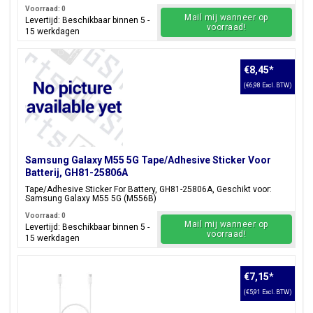
Voorraad: 0
Mail mij wanneer op
Levertijd: Beschikbaar binnen 5 -
voorraad!
15 werkdagen
€8,45
*
(€6,98 Excl. BTW)
Samsung Galaxy M55 5G Tape/Adhesive Sticker Voor
Batterij, GH81-25806A
Tape/Adhesive Sticker For Battery, GH81-25806A, Geschikt voor:
Samsung Galaxy M55 5G (M556B)
Voorraad: 0
Mail mij wanneer op
Levertijd: Beschikbaar binnen 5 -
voorraad!
15 werkdagen
€7,15
*
(€5,91 Excl. BTW)