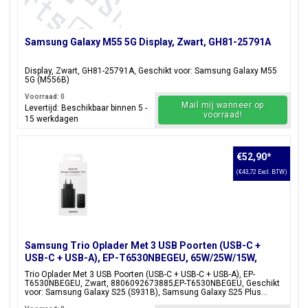
Samsung Galaxy M55 5G Display, Zwart, GH81-25791A
Display, Zwart, GH81-25791A, Geschikt voor: Samsung Galaxy M55
5G (M556B)
Voorraad: 0
Mail mij wanneer op
Levertijd: Beschikbaar binnen 5 -
voorraad!
15 werkdagen
€52,90
*
(€43,72 Excl. BTW)
Samsung Trio Oplader Met 3 USB Poorten (USB-C +
USB-C + USB-A), EP-T6530NBEGEU, 65W/25W/15W,
Zwart, Blisterverpakking, 8806092673885;EP-
Trio Oplader Met 3 USB Poorten (USB-C + USB-C + USB-A), EP-
T6530NBEGEU
T6530NBEGEU, Zwart, 8806092673885;EP-T6530NBEGEU, Geschikt
voor: Samsung Galaxy S25 (S931B), Samsung Galaxy S25 Plus...