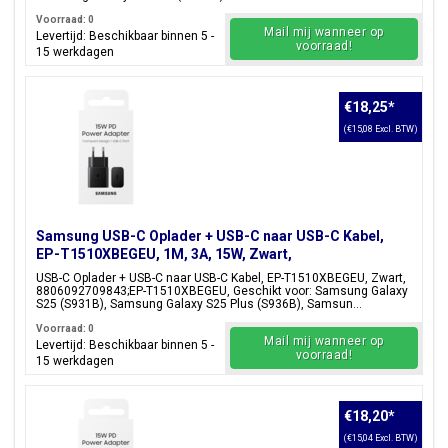
Voorraad: 0
Mail mij wanneer op
Levertijd: Beschikbaar binnen 5 -
voorraad!
15 werkdagen
€18,25
*
(€15,08 Excl. BTW)
Samsung USB-C Oplader + USB-C naar USB-C Kabel,
EP-T1510XBEGEU, 1M, 3A, 15W, Zwart,
Blisterverpakking, 8806092709843;EP-T1510XBEGEU
USB-C Oplader + USB-C naar USB-C Kabel, EP-T1510XBEGEU, Zwart,
8806092709843;EP-T1510XBEGEU, Geschikt voor: Samsung Galaxy
S25 (S931B), Samsung Galaxy S25 Plus (S936B), Samsun...
Voorraad: 0
Mail mij wanneer op
Levertijd: Beschikbaar binnen 5 -
voorraad!
15 werkdagen
€18,20
*
(€15,04 Excl. BTW)