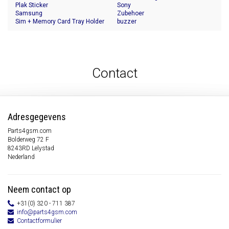
Plak Sticker
Sony
Samsung
Zubehoer
Sim + Memory Card Tray Holder
buzzer
Contact
Adresgegevens
Parts4gsm.com
Bolderweg 72 F
8243RD Lelystad
Nederland
Neem contact op
+31(0) 320 - 711 387
info@parts4gsm.com
Contactformulier