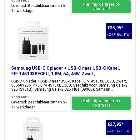
Voorraad: 0
Mail mij wanneer op
Levertijd: Beschikbaar binnen 5 -
voorraad!
15 werkdagen
€35,95
*
(€29,71 Excl. BTW)
Samsung USB-C Oplader + USB-C naar USB-C Kabel,
EP-T4510XBEGEU, 1,8M, 5A, 45W, Zwart,
Blisterverpakking, 8806092861473;EP-T4510XBEGEU
USB-C Oplader + USB-C naar USB-C Kabel, EP-T4510XBEGEU, Zwart,
8806092861473;EP-T4510XBEGEU, Geschikt voor: Samsung Galaxy
S25 (S931B), Samsung Galaxy S25 Plus (S936B), Samsun...
Voorraad: 0
Mail mij wanneer op
Levertijd: Beschikbaar binnen 5 -
voorraad!
15 werkdagen
€27,95
*
(€23,10 Excl. BTW)