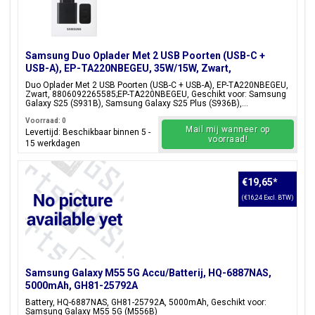
Samsung Duo Oplader Met 2 USB Poorten (USB-C +
USB-A), EP-TA220NBEGEU, 35W/15W, Zwart,
Blisterverpakking, 8806092265585;EP-TA220NBEGEU
Duo Oplader Met 2 USB Poorten (USB-C + USB-A), EP-TA220NBEGEU,
Zwart, 8806092265585;EP-TA220NBEGEU, Geschikt voor: Samsung
Galaxy S25 (S931B), Samsung Galaxy S25 Plus (S936B),...
Voorraad: 0
Mail mij wanneer op
Levertijd: Beschikbaar binnen 5 -
voorraad!
15 werkdagen
€19,65
*
(€16,24 Excl. BTW)
Samsung Galaxy M55 5G Accu/Batterij, HQ-6887NAS,
5000mAh, GH81-25792A
Battery, HQ-6887NAS, GH81-25792A, 5000mAh, Geschikt voor:
Samsung Galaxy M55 5G (M556B)