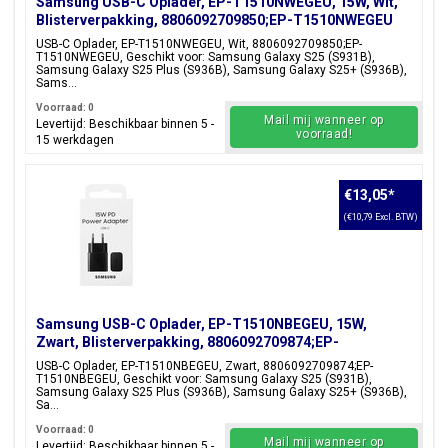
Samsung USB-C Oplader, EP-T1510NWEGEU, 15W, Wit,
Blisterverpakking, 8806092709850;EP-T1510NWEGEU
USB-C Oplader, EP-T1510NWEGEU, Wit, 8806092709850;EP-
T1510NWEGEU, Geschikt voor: Samsung Galaxy S25 (S931B),
Samsung Galaxy S25 Plus (S936B), Samsung Galaxy S25+ (S936B),
Sams...
Voorraad: 0
Mail mij wanneer op
Levertijd: Beschikbaar binnen 5 -
voorraad!
15 werkdagen
€13,05
*
(€10,79 Excl. BTW)
Samsung USB-C Oplader, EP-T1510NBEGEU, 15W,
Zwart, Blisterverpakking, 8806092709874;EP-
T1510NBEGEU
USB-C Oplader, EP-T1510NBEGEU, Zwart, 8806092709874;EP-
T1510NBEGEU, Geschikt voor: Samsung Galaxy S25 (S931B),
Samsung Galaxy S25 Plus (S936B), Samsung Galaxy S25+ (S936B),
Sa...
Voorraad: 0
Mail mij wanneer op
Levertijd: Beschikbaar binnen 5 -