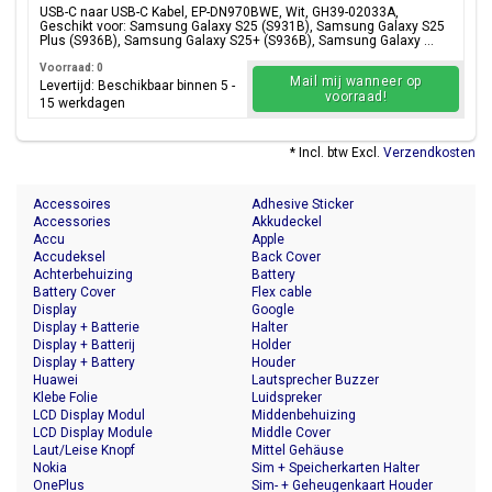
USB-C naar USB-C Kabel, EP-DN970BWE, Wit, GH39-02033A,
Geschikt voor: Samsung Galaxy S25 (S931B), Samsung Galaxy S25
Plus (S936B), Samsung Galaxy S25+ (S936B), Samsung Galaxy ...
Voorraad: 0
Mail mij wanneer op
Levertijd: Beschikbaar binnen 5 -
voorraad!
15 werkdagen
* Incl. btw Excl.
Verzendkosten
Accessoires
Adhesive Sticker
Accessories
Akkudeckel
Accu
Apple
Accudeksel
Back Cover
Achterbehuizing
Battery
Battery Cover
Flex cable
Display
Google
Display + Batterie
Halter
Display + Batterij
Holder
Display + Battery
Houder
Huawei
Lautsprecher Buzzer
Klebe Folie
Luidspreker
LCD Display Modul
Middenbehuizing
LCD Display Module
Middle Cover
Laut/Leise Knopf
Mittel Gehäuse
Nokia
Sim + Speicherkarten Halter
OnePlus
Sim- + Geheugenkaart Houder