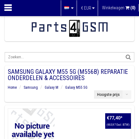
Winkelwagen
(0)
€
EUR
SAMSUNG GALAXY M55 5G (M556B) REPARATIE
ONDERDELEN & ACCESSOIRES
Home
Samsung
Galaxy M
Galaxy M55 5G
Hoogste prijs
€77,40
*
(€63,97 Excl. BTW)