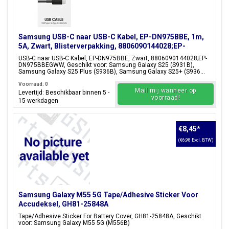
Samsung USB-C naar USB-C Kabel, EP-DN975BBE, 1m,
5A, Zwart, Blisterverpakking, 8806090144028;EP-
DN975BBEGWW
USB-C naar USB-C Kabel, EP-DN975BBE, Zwart, 8806090144028;EP-
DN975BBEGWW, Geschikt voor: Samsung Galaxy S25 (S931B),
Samsung Galaxy S25 Plus (S936B), Samsung Galaxy S25+ (S936...
Voorraad: 0
Mail mij wanneer op
Levertijd: Beschikbaar binnen 5 -
voorraad!
15 werkdagen
€8,45
*
(€6,98 Excl. BTW)
Samsung Galaxy M55 5G Tape/Adhesive Sticker Voor
Accudeksel, GH81-25848A
Tape/Adhesive Sticker For Battery Cover, GH81-25848A, Geschikt
voor: Samsung Galaxy M55 5G (M556B)