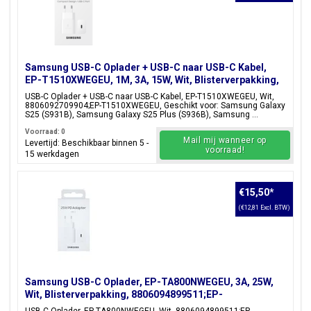
Samsung USB-C Oplader + USB-C naar USB-C Kabel,
EP-T1510XWEGEU, 1M, 3A, 15W, Wit, Blisterverpakking,
8806092709904;EP-T1510XWEGEU
USB-C Oplader + USB-C naar USB-C Kabel, EP-T1510XWEGEU, Wit,
8806092709904;EP-T1510XWEGEU, Geschikt voor: Samsung Galaxy
S25 (S931B), Samsung Galaxy S25 Plus (S936B), Samsung ...
Voorraad: 0
Mail mij wanneer op
Levertijd: Beschikbaar binnen 5 -
voorraad!
15 werkdagen
€15,50
*
(€12,81 Excl. BTW)
Samsung USB-C Oplader, EP-TA800NWEGEU, 3A, 25W,
Wit, Blisterverpakking, 8806094899511;EP-
T2510NWEGEU