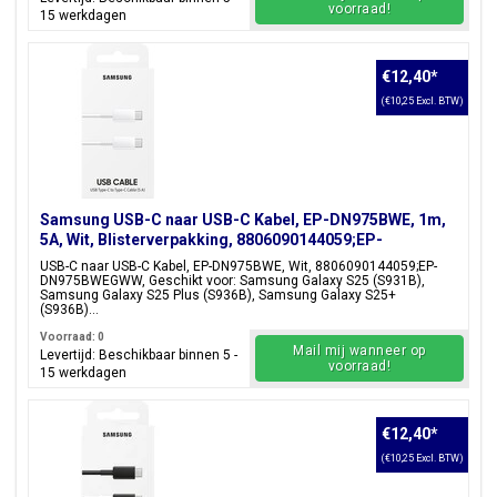
voorraad!
15 werkdagen
€12,40
*
(€10,25 Excl. BTW)
Samsung USB-C naar USB-C Kabel, EP-DN975BWE, 1m,
5A, Wit, Blisterverpakking, 8806090144059;EP-
DN975BWEGWW
USB-C naar USB-C Kabel, EP-DN975BWE, Wit, 8806090144059;EP-
DN975BWEGWW, Geschikt voor: Samsung Galaxy S25 (S931B),
Samsung Galaxy S25 Plus (S936B), Samsung Galaxy S25+
(S936B)...
Voorraad: 0
Mail mij wanneer op
Levertijd: Beschikbaar binnen 5 -
voorraad!
15 werkdagen
€12,40
*
(€10,25 Excl. BTW)