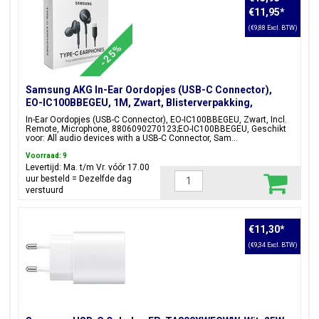
€11,95
*
(€9,88 Excl. BTW)
-25%
Samsung AKG In-Ear Oordopjes (USB-C Connector),
EO-IC100BBEGEU, 1M, Zwart, Blisterverpakking,
8806090270123;EO-IC100BBEGEU
In-Ear Oordopjes (USB-C Connector), EO-IC100BBEGEU, Zwart, Incl.
Remote, Microphone, 8806090270123;EO-IC100BBEGEU, Geschikt
voor: All audio devices with a USB-C Connector, Sam...
Voorraad: 9
Levertijd: Ma. t/m Vr. vóór 17.00
uur besteld = Dezelfde dag
verstuurd
€11,30
*
(€9,34 Excl. BTW)