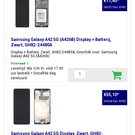
€77,40
*
Prism Dot Gray
(€63,97 Excl. BTW)
Zoek je een ander model binnen de Galaxy A serie? Wij hebben
ook
Samsung Galaxy A52 5G Onderdelen en Accessoires
binnen ons assortiment.
Samsung Galaxy A42 5G (A426B) Display + Batterij,
Zwart, GH82-24480A
Display + Battery, Zwart, GH82-24480A, Geschikt voor: Samsung
Galaxy A42 5G (A426B)
Voorraad: 1
Levertijd: Ma. t/m Vr. vóór 17.00
uur besteld = Dezelfde dag
verstuurd
€55,10
*
(€45,54 Excl. BTW)
Samsung Galaxy A42 5G Display, Zwart, GH82-