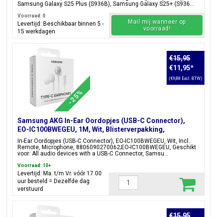
Samsung Galaxy S25 Plus (S936B), Samsung Galaxy S25+ (S936...
Voorraad: 0
Mail mij wanneer op
Levertijd: Beschikbaar binnen 5 -
voorraad!
15 werkdagen
€15,95
€11,95
*
(€9,88 Excl. BTW)
-25%
Samsung AKG In-Ear Oordopjes (USB-C Connector),
EO-IC100BWEGEU, 1M, Wit, Blisterverpakking,
8806090270062;EO-IC100BWEGEU
In-Ear Oordopjes (USB-C Connector), EO-IC100BWEGEU, Wit, Incl.
Remote, Microphone, 8806090270062;EO-IC100BWEGEU, Geschikt
voor: All audio devices with a USB-C Connector, Samsu...
Voorraad: 10+
Levertijd: Ma. t/m Vr. vóór 17.00
uur besteld = Dezelfde dag
verstuurd
€15,95