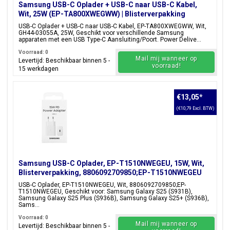
Samsung USB-C Oplader + USB-C naar USB-C Kabel,
Wit, 25W (EP-TA800XWEGWW) | Blisterverpakking
USB-C Oplader + USB-C naar USB-C Kabel, EP-TA800XWEGWW, Wit,
GH44-03055A, 25W, Geschikt voor verschillende Samsung
apparaten met een USB Type-C Aansluiting/Poort. Power Delive...
Voorraad: 0
Mail mij wanneer op
Levertijd: Beschikbaar binnen 5 -
voorraad!
15 werkdagen
€13,05
*
(€10,79 Excl. BTW)
Samsung USB-C Oplader, EP-T1510NWEGEU, 15W, Wit,
Blisterverpakking, 8806092709850;EP-T1510NWEGEU
USB-C Oplader, EP-T1510NWEGEU, Wit, 8806092709850;EP-
T1510NWEGEU, Geschikt voor: Samsung Galaxy S25 (S931B),
Samsung Galaxy S25 Plus (S936B), Samsung Galaxy S25+ (S936B),
Sams...
Voorraad: 0
Mail mij wanneer op
Levertijd: Beschikbaar binnen 5 -