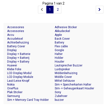
Pagina 1 van 2
1
2
Accessoires
Adhesive Sticker
Accessories
Akkudeckel
Accu
Apple
Accudeksel
Back Cover
Achterbehuizing
Battery
Battery Cover
Flex cable
Display
Google
Display + Batterie
Halter
Display + Batterij
Holder
Display + Battery
Houder
Huawei
Lautsprecher Buzzer
Klebe Folie
Luidspreker
LCD Display Modul
Middenbehuizing
LCD Display Module
Middle Cover
Laut/Leise Knopf
Mittel Gehäuse
Nokia
Sim + Speicherkarten Halter
OnePlus
Sim- + Geheugenkaart Houder
Plak Sticker
Sony
Samsung
Zubehoer
Sim + Memory Card Tray Holder
buzzer