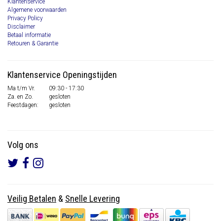
Klantenservice
Algemene voorwaarden
Privacy Policy
Disclaimer
Betaal informatie
Retouren & Garantie
Klantenservice Openingstijden
Ma t/m Vr.
09:30 - 17:30
Za. en Zo.
gesloten
Feestdagen:
gesloten
Volg ons
Veilig Betalen
&
Snelle Levering