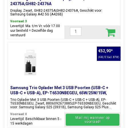
24375A;GH82-24376A
Display, Zwart, GH82-24375A;GH82-24376A, Geschikt voor:
Samsung Galaxy A42 5G (A426B)
Voorraad: 3
Levertijd: Ma. t/m Vr. vóór 17.00
uur besteld = Dezelfde dag
verstuurd
€52,90
*
(€43,72 Excl. BTW)
Samsung Trio Oplader Met 3 USB Poorten (USB-C +
USB-C + USB-A), EP-T6530NBEGEU, 65W/25W/15W,
Zwart, Blisterverpakking, 8806092673885;EP-
Trio Oplader Met 3 USB Poorten (USB-C + USB-C + USB-A), EP-
T6530NBEGEU
T6530NBEGEU, Zwart, 8806092673885;EP-T6530NBEGEU, Geschikt
voor: Samsung Galaxy S25 (S931B), Samsung Galaxy S25 Plus...
Voorraad: 0
Mail mij wanneer op
Levertijd: Beschikbaar binnen 5 -
voorraad!
15 werkdagen