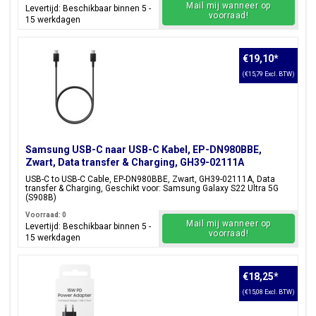
Mail mij wanneer op
Levertijd: Beschikbaar binnen 5 -
voorraad!
15 werkdagen
€19,10
*
(€15,79 Excl. BTW)
Samsung USB-C naar USB-C Kabel, EP-DN980BBE,
Zwart, Data transfer & Charging, GH39-02111A
USB-C to USB-C Cable, EP-DN980BBE, Zwart, GH39-02111A, Data
transfer & Charging, Geschikt voor: Samsung Galaxy S22 Ultra 5G
(S908B)
Voorraad: 0
Mail mij wanneer op
Levertijd: Beschikbaar binnen 5 -
voorraad!
15 werkdagen
€18,25
*
(€15,08 Excl. BTW)