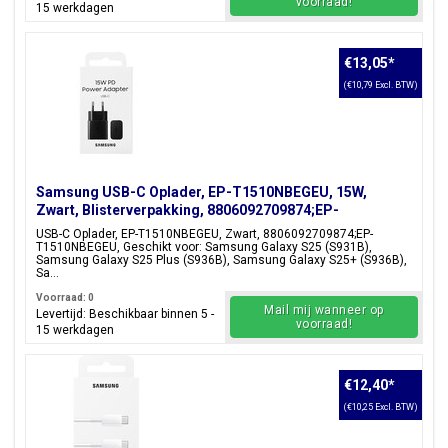
voorraad!
15 werkdagen
€13,05
*
(€10,79 Excl. BTW)
Samsung USB-C Oplader, EP-T1510NBEGEU, 15W,
Zwart, Blisterverpakking, 8806092709874;EP-
T1510NBEGEU
USB-C Oplader, EP-T1510NBEGEU, Zwart, 8806092709874;EP-
T1510NBEGEU, Geschikt voor: Samsung Galaxy S25 (S931B),
Samsung Galaxy S25 Plus (S936B), Samsung Galaxy S25+ (S936B),
Sa...
Voorraad: 0
Mail mij wanneer op
Levertijd: Beschikbaar binnen 5 -
voorraad!
15 werkdagen
€12,40
*
(€10,25 Excl. BTW)