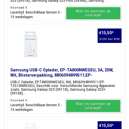
S25 (S931B), Samsung Galaxy S25 Plus (S936B), Samsung ...
Voorraad: 0
Mail mij wanneer op
Levertijd: Beschikbaar binnen 5 -
voorraad!
15 werkdagen
€15,50
*
(€12,81 Excl. BTW)
Samsung USB-C Oplader, EP-TA800NWEGEU, 3A, 25W,
Wit, Blisterverpakking, 8806094899511;EP-
T2510NWEGEU
USB-C Oplader, EP-TA800NWEGEU, Wit, 8806094899511;EP-
T2510NWEGEU, Geschikt voor: Verschillende Samsung Apparaten
zoals: Samsung Galaxy S23 (S911B), Samsung Galaxy S23+
(S916B)...
Voorraad: 0
Mail mij wanneer op
Levertijd: Beschikbaar binnen 5 -
voorraad!
15 werkdagen
€15,50
*