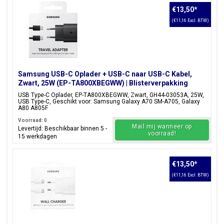
€13,50
*
(€11,16 Excl. BTW)
Samsung USB-C Oplader + USB-C naar USB-C Kabel,
Zwart, 25W (EP-TA800XBEGWW) | Blisterverpakking
USB Type-C Oplader, EP-TA800XBEGWW, Zwart, GH44-03053A, 25W,
USB Type-C, Geschikt voor: Samsung Galaxy A70 SM-A705, Galaxy
A80 A805F
Voorraad: 0
Mail mij wanneer op
Levertijd: Beschikbaar binnen 5 -
voorraad!
15 werkdagen
€13,50
*
(€11,16 Excl. BTW)