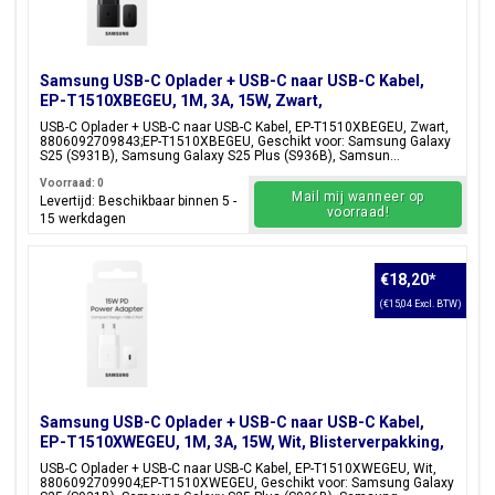
Samsung USB-C Oplader + USB-C naar USB-C Kabel,
EP-T1510XBEGEU, 1M, 3A, 15W, Zwart,
Blisterverpakking, 8806092709843;EP-T1510XBEGEU
USB-C Oplader + USB-C naar USB-C Kabel, EP-T1510XBEGEU, Zwart,
8806092709843;EP-T1510XBEGEU, Geschikt voor: Samsung Galaxy
S25 (S931B), Samsung Galaxy S25 Plus (S936B), Samsun...
Voorraad: 0
Mail mij wanneer op
Levertijd: Beschikbaar binnen 5 -
voorraad!
15 werkdagen
€18,20
*
(€15,04 Excl. BTW)
Samsung USB-C Oplader + USB-C naar USB-C Kabel,
EP-T1510XWEGEU, 1M, 3A, 15W, Wit, Blisterverpakking,
8806092709904;EP-T1510XWEGEU
USB-C Oplader + USB-C naar USB-C Kabel, EP-T1510XWEGEU, Wit,
8806092709904;EP-T1510XWEGEU, Geschikt voor: Samsung Galaxy