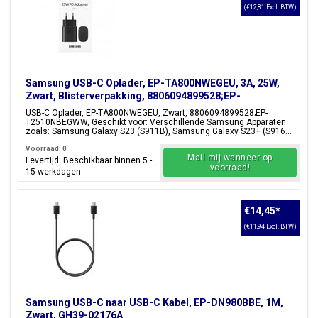
(€12,81 Excl. BTW)
Samsung USB-C Oplader, EP-TA800NWEGEU, 3A, 25W,
Zwart, Blisterverpakking, 8806094899528;EP-
T2510NBEGWW
USB-C Oplader, EP-TA800NWEGEU, Zwart, 8806094899528;EP-
T2510NBEGWW, Geschikt voor: Verschillende Samsung Apparaten
zoals: Samsung Galaxy S23 (S911B), Samsung Galaxy S23+ (S916...
Voorraad: 0
Mail mij wanneer op
Levertijd: Beschikbaar binnen 5 -
voorraad!
15 werkdagen
€14,45
*
(€11,94 Excl. BTW)
Samsung USB-C naar USB-C Kabel, EP-DN980BBE, 1M,
Zwart, GH39-02176A