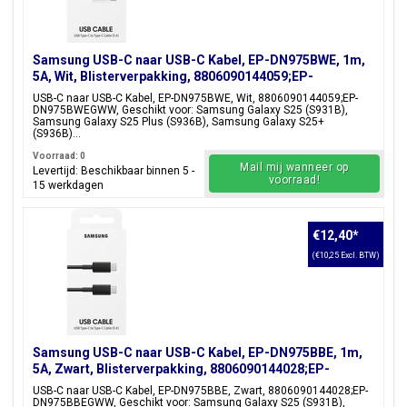
Samsung USB-C naar USB-C Kabel, EP-DN975BWE, 1m,
5A, Wit, Blisterverpakking, 8806090144059;EP-
DN975BWEGWW
USB-C naar USB-C Kabel, EP-DN975BWE, Wit, 8806090144059;EP-
DN975BWEGWW, Geschikt voor: Samsung Galaxy S25 (S931B),
Samsung Galaxy S25 Plus (S936B), Samsung Galaxy S25+
(S936B)...
Voorraad: 0
Mail mij wanneer op
Levertijd: Beschikbaar binnen 5 -
voorraad!
15 werkdagen
€12,40
*
(€10,25 Excl. BTW)
Samsung USB-C naar USB-C Kabel, EP-DN975BBE, 1m,
5A, Zwart, Blisterverpakking, 8806090144028;EP-
DN975BBEGWW
USB-C naar USB-C Kabel, EP-DN975BBE, Zwart, 8806090144028;EP-
DN975BBEGWW, Geschikt voor: Samsung Galaxy S25 (S931B),