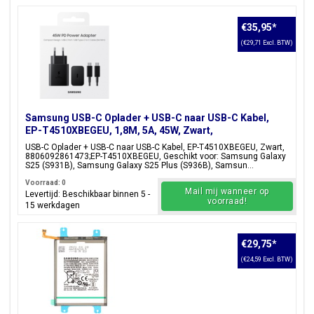
€35,95
*
(€29,71 Excl. BTW)
Samsung USB-C Oplader + USB-C naar USB-C Kabel,
EP-T4510XBEGEU, 1,8M, 5A, 45W, Zwart,
Blisterverpakking, 8806092861473;EP-T4510XBEGEU
USB-C Oplader + USB-C naar USB-C Kabel, EP-T4510XBEGEU, Zwart,
8806092861473;EP-T4510XBEGEU, Geschikt voor: Samsung Galaxy
S25 (S931B), Samsung Galaxy S25 Plus (S936B), Samsun...
Voorraad: 0
Mail mij wanneer op
Levertijd: Beschikbaar binnen 5 -
voorraad!
15 werkdagen
€29,75
*
(€24,59 Excl. BTW)