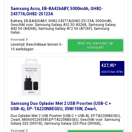
Samsung Accu, EB-BA426ABY, 5000mAh, GH82-
24377A;GH82-25123A
Battery, EB-BA426ABY, GH82-24377A;GH82-25123A, 5000mAh,
Geschikt voor: Samsung Galaxy A32 5G A326B, Samsung Galaxy
A42 5G (A426B), Samsung Galaxy A72 5G (A726F), Samsung
Galax...
Voorraad: 0
Mail mij wanneer op
Levertijd: Beschikbaar binnen 5 -
voorraad!
15 werkdagen
€27,95
*
(€23,10 Excl. BTW)
Samsung Duo Oplader Met 2 USB Poorten (USB-C +
USB-A), EP-TA220NBEGEU, 35W/15W, Zwart,
Blisterverpakking, 8806092265585;EP-TA220NBEGEU
Duo Oplader Met 2 USB Poorten (USB-C + USB-A), EP-TA220NBEGEU,
Zwart, 8806092265585;EP-TA220NBEGEU, Geschikt voor: Samsung
Galaxy S25 (S931B), Samsung Galaxy S25 Plus (S936B),...
Voorraad: 0