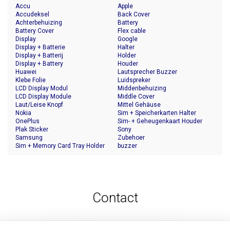
Accu
Apple
Accudeksel
Back Cover
Achterbehuizing
Battery
Battery Cover
Flex cable
Display
Google
Display + Batterie
Halter
Display + Batterij
Holder
Display + Battery
Houder
Huawei
Lautsprecher Buzzer
Klebe Folie
Luidspreker
LCD Display Modul
Middenbehuizing
LCD Display Module
Middle Cover
Laut/Leise Knopf
Mittel Gehäuse
Nokia
Sim + Speicherkarten Halter
OnePlus
Sim- + Geheugenkaart Houder
Plak Sticker
Sony
Samsung
Zubehoer
Sim + Memory Card Tray Holder
buzzer
Contact