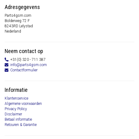
Adresgegevens
Parts4gsm.com
Bolderweg 72 F
8243RD Lelystad
Nederland
Neem contact op
+31(0) 320 - 711 387
info@parts4gsm.com
Contactformulier
Informatie
Klantenservice
Algemene voorwaarden
Privacy Policy
Disclaimer
Betaal informatie
Retouren & Garantie