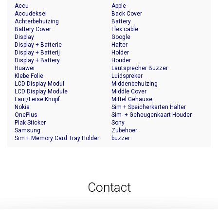
Accu
Apple
Accudeksel
Back Cover
Achterbehuizing
Battery
Battery Cover
Flex cable
Display
Google
Display + Batterie
Halter
Display + Batterij
Holder
Display + Battery
Houder
Huawei
Lautsprecher Buzzer
Klebe Folie
Luidspreker
LCD Display Modul
Middenbehuizing
LCD Display Module
Middle Cover
Laut/Leise Knopf
Mittel Gehäuse
Nokia
Sim + Speicherkarten Halter
OnePlus
Sim- + Geheugenkaart Houder
Plak Sticker
Sony
Samsung
Zubehoer
Sim + Memory Card Tray Holder
buzzer
Contact