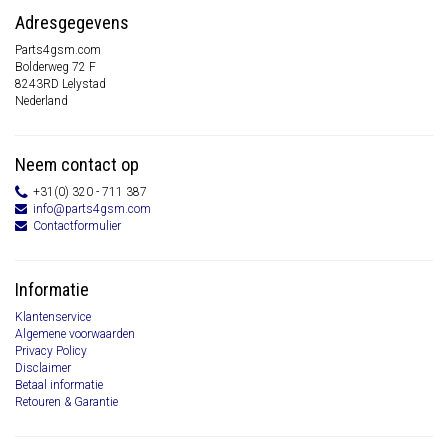
Adresgegevens
Parts4gsm.com
Bolderweg 72 F
8243RD Lelystad
Nederland
Neem contact op
+31(0) 320 - 711 387
info@parts4gsm.com
Contactformulier
Informatie
Klantenservice
Algemene voorwaarden
Privacy Policy
Disclaimer
Betaal informatie
Retouren & Garantie