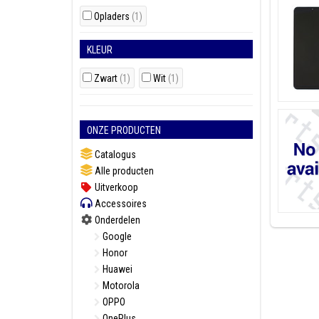
Opladers
(1)
KLEUR
Zwart
(1)
Wit
(1)
ONZE PRODUCTEN
Catalogus
Alle producten
Uitverkoop
Accessoires
Onderdelen
Google
Honor
Huawei
Motorola
OPPO
OnePlus