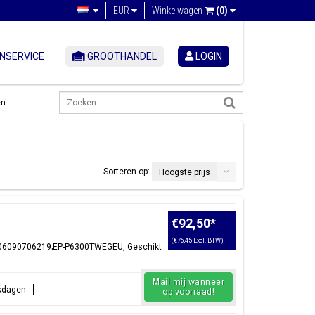
EUR
Winkelwagen
(0)
NSERVICE
GROOTHANDEL
LOGIN
en
Sorteren op:
Hoogste prijs
€92,50
*
(€76,45 Excl. BTW)
8806090706219;EP-P6300TWEGEU, Geschikt
Mail mij wanneer
rkdagen
op voorraad!