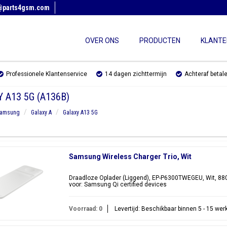
@parts4gsm.com
OVER ONS
PRODUCTEN
KLANTE
Professionele Klantenservice
14 dagen zichttermijn
Achteraf betal
 A13 5G (A136B)
amsung
Galaxy A
Galaxy A13 5G
Samsung Wireless Charger Trio, Wit
Draadloze Oplader (Liggend), EP-P6300TWEGEU, Wit, 
voor: Samsung Qi certified devices
Voorraad: 0
Levertijd: Beschikbaar binnen 5 - 15 we