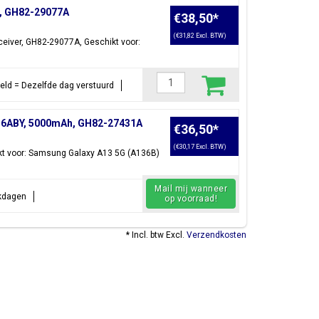
t, GH82-29077A
€38,50
*
(€31,82 Excl. BTW)
eceiver, GH82-29077A, Geschikt voor:
steld = Dezelfde dag verstuurd
136ABY, 5000mAh, GH82-27431A
€36,50
*
(€30,17 Excl. BTW)
t voor: Samsung Galaxy A13 5G (A136B)
Mail mij wanneer
rkdagen
op voorraad!
* Incl. btw Excl.
Verzendkosten