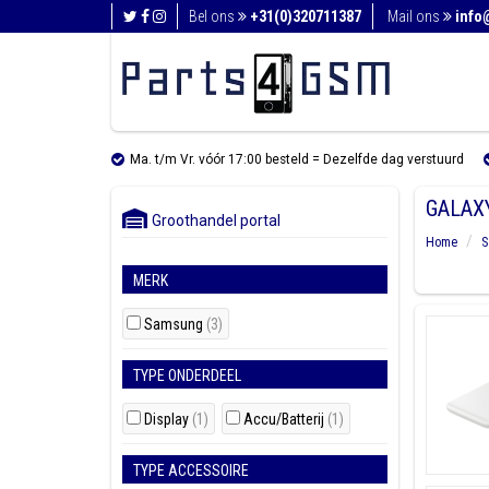
Bel ons
+31(0)320711387
Mail ons
info
Ma. t/m Vr. vóór 17:00 besteld = Dezelfde dag verstuurd
GALAXY
Groothandel portal
Home
S
MERK
Samsung
(3)
TYPE ONDERDEEL
Display
(1)
Accu/Batterij
(1)
TYPE ACCESSOIRE