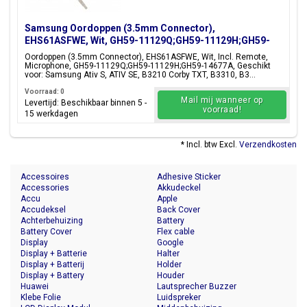
Samsung Oordoppen (3.5mm Connector),
EHS61ASFWE, Wit, GH59-11129Q;GH59-11129H;GH59-
14677A
Oordoppen (3.5mm Connector), EHS61ASFWE, Wit, Incl. Remote,
Microphone, GH59-11129Q;GH59-11129H;GH59-14677A, Geschikt
voor: Samsung Ativ S, ATIV SE, B3210 Corby TXT, B3310, B3...
Voorraad: 0
Mail mij wanneer op
Levertijd: Beschikbaar binnen 5 -
voorraad!
15 werkdagen
* Incl. btw Excl.
Verzendkosten
Accessoires
Adhesive Sticker
Accessories
Akkudeckel
Accu
Apple
Accudeksel
Back Cover
Achterbehuizing
Battery
Battery Cover
Flex cable
Display
Google
Display + Batterie
Halter
Display + Batterij
Holder
Display + Battery
Houder
Huawei
Lautsprecher Buzzer
Klebe Folie
Luidspreker