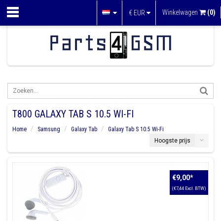
Winkelwagen
(0)
€
EUR
T800 GALAXY TAB S 10.5 WI-FI
Home
Samsung
Galaxy Tab
Galaxy Tab S 10.5 Wi-Fi
Hoogste prijs
€9,00
*
(€7,44 Excl. BTW)