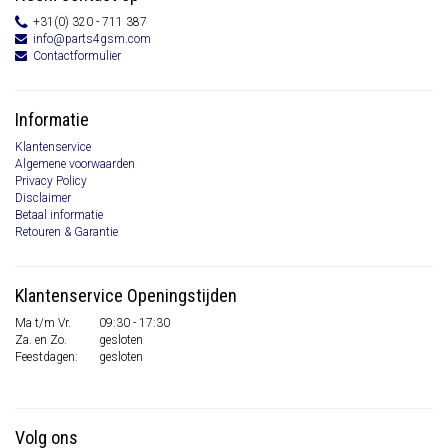
+31(0) 320 - 711 387
info@parts4gsm.com
Contactformulier
Informatie
Klantenservice
Algemene voorwaarden
Privacy Policy
Disclaimer
Betaal informatie
Retouren & Garantie
Klantenservice Openingstijden
Ma t/m Vr.
09:30 - 17:30
Za. en Zo.
gesloten
Feestdagen:
gesloten
Volg ons