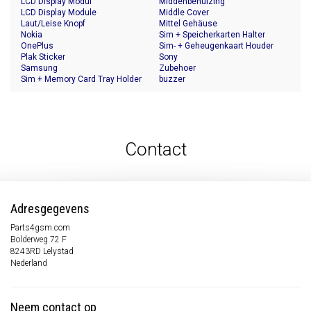
LCD Display Modul
Middenbehuizing
LCD Display Module
Middle Cover
Laut/Leise Knopf
Mittel Gehäuse
Nokia
Sim + Speicherkarten Halter
OnePlus
Sim- + Geheugenkaart Houder
Plak Sticker
Sony
Samsung
Zubehoer
Sim + Memory Card Tray Holder
buzzer
Contact
Adresgegevens
Parts4gsm.com
Bolderweg 72 F
8243RD Lelystad
Nederland
Neem contact op