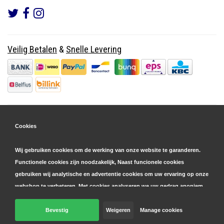
Veilig Betalen
&
Snelle Levering
Cookies
Wij gebruiken cookies om de werking van onze website te garanderen.
Functionele cookies zijn noodzakelijk, Naast funcionele cookies
gebruiken wij analytische en advertentie cookies om uw ervaring op onze
webshop te verbeteren. Met cookies analyseren we uw gedrag anoniem,
zowel binnen als buiten onze website, om onze diensten te
personaliseren en advertenties te tonen. Lees hier meer over in onze
Bevestig
Weigeren
Manage cookies
© Copyright 2026 Parts4GSM - Design by
Webdinge.nl
cookie- en privacyverklaring
. Klik op 'bevestigen' om akkoord te gaan