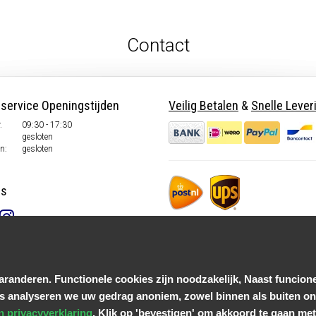
Contact
nservice Openingstijden
Veilig Betalen
&
Snelle Lever
.
09:30 - 17:30
gesloten
n:
gesloten
ns
randeren. Functionele cookies zijn noodzakelijk, Naast funcione
s analyseren we uw gedrag anoniem, zowel binnen als buiten onz
n privacyverklaring
. Klik op 'bevestigen' om akkoord te gaan met 