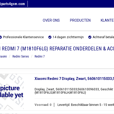
@parts4gsm.com
OVER ONS
PRODUCTEN
KLANTE
Professionele Klantenservice
14 dagen zichttermijn
Achteraf betal
 REDMI 7 (M1810F6LG) REPARATIE ONDERDELEN & AC
iaomi
Redmi Series
Redmi 7
Xiaomi Redmi 7 Display, Zwart, 560610115033
Display, Zwart, 560610115033;560610096033, Geschikt 
(M1810F6LG;M1810F6LH;M1810F6LI)
Voorraad: 0
Levertijd: Beschikbaar binnen 5 - 15 we