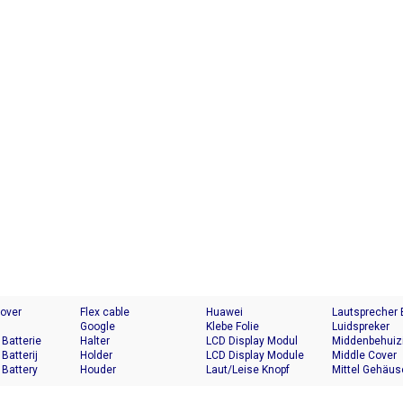
Cover
Flex cable
Huawei
Lautsprecher
Google
Klebe Folie
Luidspreker
 Batterie
Halter
LCD Display Modul
Middenbehuiz
 Batterij
Holder
LCD Display Module
Middle Cover
 Battery
Houder
Laut/Leise Knopf
Mittel Gehäus