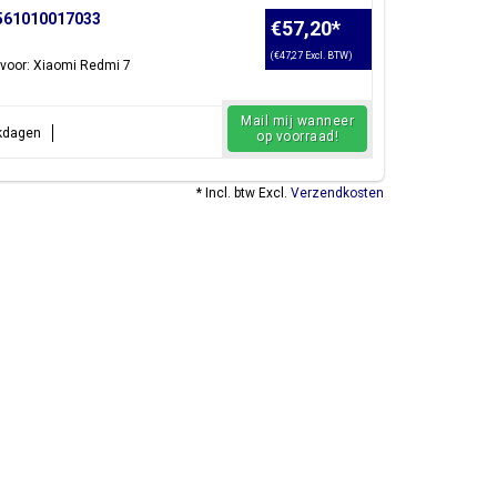
;561010017033
€57,20
*
(€47,27 Excl. BTW)
voor: Xiaomi Redmi 7
Mail mij wanneer
rkdagen
op voorraad!
* Incl. btw Excl.
Verzendkosten