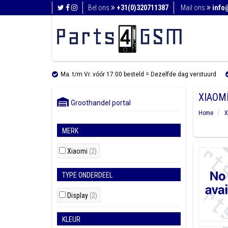
Bel ons
+31(0)320711387
Mail ons
info
Ma. t/m Vr. vóór 17:00 besteld = Dezelfde dag verstuurd
XIAOMI
Groothandel portal
Home
X
MERK
Xiaomi
(2)
TYPE ONDERDEEL
Display
(2)
KLEUR