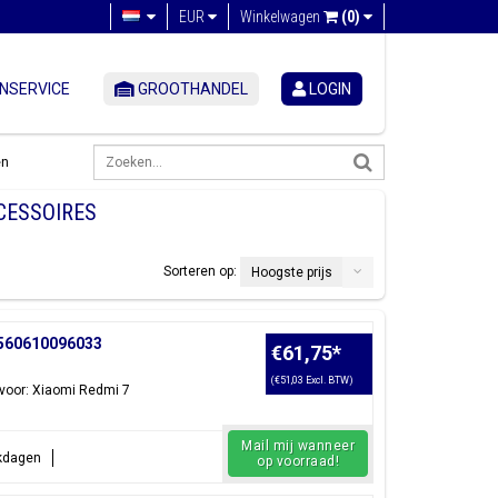
EUR
Winkelwagen
(0)
NSERVICE
GROOTHANDEL
LOGIN
en
CESSOIRES
Sorteren op:
Hoogste prijs
;560610096033
€61,75
*
(€51,03 Excl. BTW)
voor: Xiaomi Redmi 7
Mail mij wanneer
rkdagen
op voorraad!