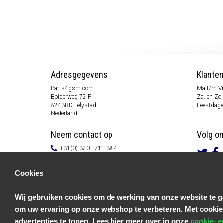
Adresgegevens
Klante
Parts4gsm.com
Ma t/m Vr
Bolderweg 72 F
Za. en Zo.
8243RD Lelystad
Feestdage
Nederland
Neem contact op
Volg o
+31(0) 320 - 711 387
info@parts4gsm.com
Contactformulier
Cookies
Informatie
Wij gebruiken cookies om de werking van onze website te ga
Klantenservice
om uw ervaring op onze webshop te verbeteren. Met cookie
Algemene voorwaarden
Privacy Policy
advertenties te tonen. Lees hier meer over in onze
cookie- e