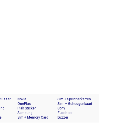
 Buzzer
Nokia
Sim + Speicherkarten
OnePlus
Halter
Sim- + Geheugenkaart
ing
Plak Sticker
Houder
Sony
Samsung
Zubehoer
e
Sim + Memory Card
buzzer
Tray Holder