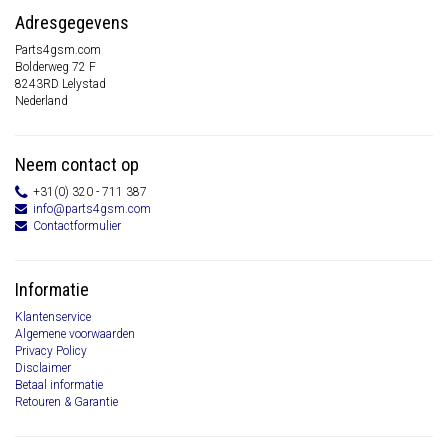
Adresgegevens
Parts4gsm.com
Bolderweg 72 F
8243RD Lelystad
Nederland
Neem contact op
+31(0) 320 - 711 387
info@parts4gsm.com
Contactformulier
Informatie
Klantenservice
Algemene voorwaarden
Privacy Policy
Disclaimer
Betaal informatie
Retouren & Garantie