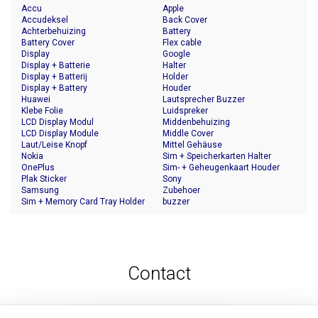
Accu
Apple
Accudeksel
Back Cover
Achterbehuizing
Battery
Battery Cover
Flex cable
Display
Google
Display + Batterie
Halter
Display + Batterij
Holder
Display + Battery
Houder
Huawei
Lautsprecher Buzzer
Klebe Folie
Luidspreker
LCD Display Modul
Middenbehuizing
LCD Display Module
Middle Cover
Laut/Leise Knopf
Mittel Gehäuse
Nokia
Sim + Speicherkarten Halter
OnePlus
Sim- + Geheugenkaart Houder
Plak Sticker
Sony
Samsung
Zubehoer
Sim + Memory Card Tray Holder
buzzer
Contact