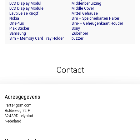
LCD Display Modul
Middenbehuizing
LCD Display Module
Middle Cover
Laut/Leise Knopf
Mittel Gehäuse
Nokia
Sim + Speicherkarten Halter
OnePlus
Sim- + Geheugenkaart Houder
Plak Sticker
Sony
Samsung
Zubehoer
Sim + Memory Card Tray Holder
buzzer
Contact
Adresgegevens
Parts4gsm.com
Bolderweg 72 F
8243RD Lelystad
Nederland