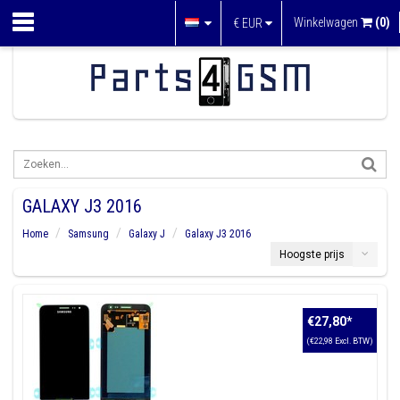
Winkelwagen
(0)
€
EUR
GALAXY J3 2016
Home
Samsung
Galaxy J
Galaxy J3 2016
Hoogste prijs
€27,80
*
(€22,98 Excl. BTW)