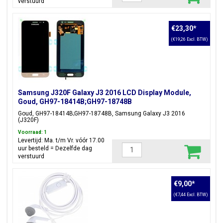
verstuurd
€23,30
*
(€19,26 Excl. BTW)
Samsung J320F Galaxy J3 2016 LCD Display Module,
Goud, GH97-18414B;GH97-18748B
Goud, GH97-18414B;GH97-18748B, Samsung Galaxy J3 2016
(J320F)
Voorraad: 1
Levertijd: Ma. t/m Vr. vóór 17.00
uur besteld = Dezelfde dag
verstuurd
€9,00
*
(€7,44 Excl. BTW)