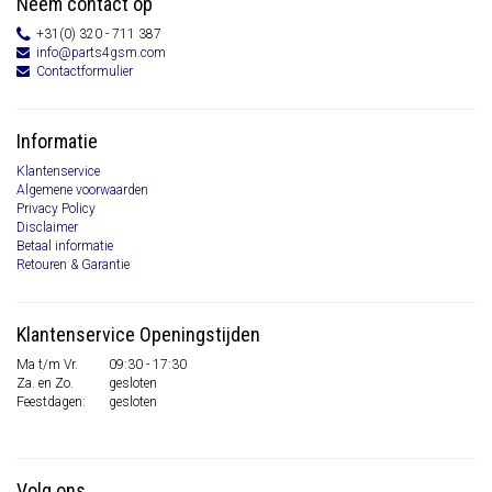
Neem contact op
+31(0) 320 - 711 387
info@parts4gsm.com
Contactformulier
Informatie
Klantenservice
Algemene voorwaarden
Privacy Policy
Disclaimer
Betaal informatie
Retouren & Garantie
Klantenservice Openingstijden
Ma t/m Vr.
09:30 - 17:30
Za. en Zo.
gesloten
Feestdagen:
gesloten
Volg ons