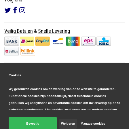
Veilig Betalen
&
Snelle Levering
Cookies
Wij gebruiken cookies om de werking van onze website te garanderen.
Functionele cookies zijn noodzakelijk, Naast funcionele cookies
gebruiken wij analytische en advertentie cookies om uw ervaring op onze
webshop te verbeteren. Met cookies analyseren we uw gedrag anoniem,
zowel binnen als buiten onze website, om onze diensten te
personaliseren en advertenties te tonen. Lees hier meer over in onze
Bevestig
Weigeren
Manage cookies
© Copyright 2026 Parts4GSM - Design by
Webdinge.nl