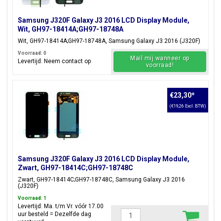
Samsung J320F Galaxy J3 2016 LCD Display Module,
Wit, GH97-18414A;GH97-18748A
Wit, GH97-18414A;GH97-18748A, Samsung Galaxy J3 2016 (J320F)
Voorraad: 0
Mail mij wanneer op
Levertijd: Neem contact op
voorraad!
€23,30
*
(€19,26 Excl. BTW)
Samsung J320F Galaxy J3 2016 LCD Display Module,
Zwart, GH97-18414C;GH97-18748C
Zwart, GH97-18414C;GH97-18748C, Samsung Galaxy J3 2016
(J320F)
Voorraad: 1
Levertijd: Ma. t/m Vr. vóór 17.00
uur besteld = Dezelfde dag