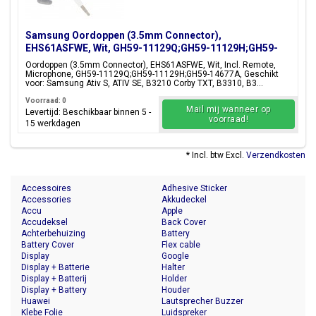
Samsung Oordoppen (3.5mm Connector),
EHS61ASFWE, Wit, GH59-11129Q;GH59-11129H;GH59-
14677A
Oordoppen (3.5mm Connector), EHS61ASFWE, Wit, Incl. Remote,
Microphone, GH59-11129Q;GH59-11129H;GH59-14677A, Geschikt
voor: Samsung Ativ S, ATIV SE, B3210 Corby TXT, B3310, B3...
Voorraad: 0
Mail mij wanneer op
Levertijd: Beschikbaar binnen 5 -
voorraad!
15 werkdagen
* Incl. btw Excl.
Verzendkosten
Accessoires
Adhesive Sticker
Accessories
Akkudeckel
Accu
Apple
Accudeksel
Back Cover
Achterbehuizing
Battery
Battery Cover
Flex cable
Display
Google
Display + Batterie
Halter
Display + Batterij
Holder
Display + Battery
Houder
Huawei
Lautsprecher Buzzer
Klebe Folie
Luidspreker