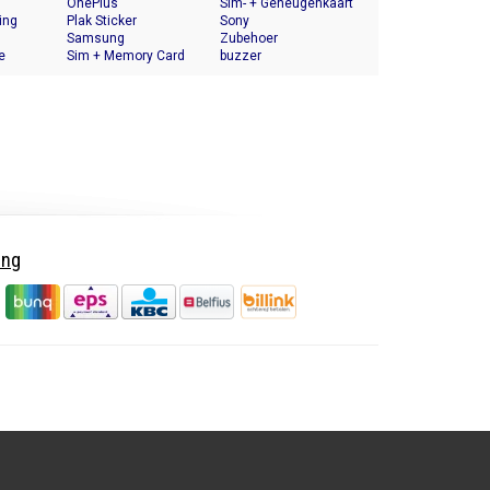
OnePlus
Halter
Sim- + Geheugenkaart
ing
Plak Sticker
Houder
Sony
Samsung
Zubehoer
e
Sim + Memory Card
buzzer
Tray Holder
ing