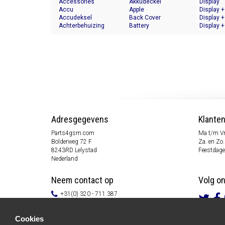
Accessories
Akkudeckel
Display
Accu
Apple
Display +
Accudeksel
Back Cover
Display +
Achterbehuizing
Battery
Display +
Adresgegevens
Klante
Parts4gsm.com
Ma t/m Vr
Bolderweg 72 F
Za. en Zo.
8243RD Lelystad
Feestdage
Nederland
Neem contact op
Volg o
+31(0) 320 - 711 387
info@parts4gsm.com
Contactformulier
Cookies