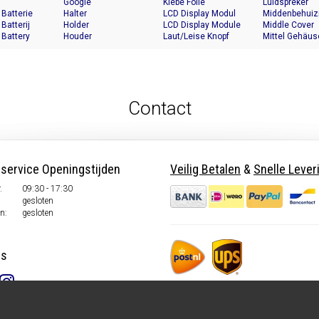
Google
Klebe Folie
Luidspreker
 Batterie
Halter
LCD Display Modul
Middenbehuiz
 Batterij
Holder
LCD Display Module
Middle Cover
 Battery
Houder
Laut/Leise Knopf
Mittel Gehäus
Contact
nservice Openingstijden
Veilig Betalen
&
Snelle Lever
.
09:30 - 17:30
gesloten
n:
gesloten
ns