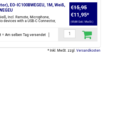
tor), EO-IC100BWEGEU, 1M, Weiß,
€15,95
BWEGEU
€11,95
*
eiß, Incl. Remote, Microphone,
o devices with a USB-C Connector,
(€9,88 Exkl. MwSt.)
ellt = Am selben Tag versendet
* Inkl. MwSt. zzgl.
Versandkosten