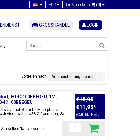
EUR
Ihr Warenkorb
(0)
ENDIENST
GROSSHANDEL
LOGIN
ung
Sortieren nach:
Am meisten angesehen
tor), EO-IC100BBEGEU, 1M,
€15,95
;EO-IC100BBEGEU
€11,95
*
chwarz, Incl. Remote, Microphone,
 devices with a USB-C Connector, Sa...
(€9,88 Exkl. MwSt.)
t = Am selben Tag versendet