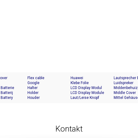
Cover
Flex cable
Huawei
Lautsprecher
Google
Klebe Folie
Luidspreker
 Batterie
Halter
LCD Display Modul
Middenbehuiz
 Batterij
Holder
LCD Display Module
Middle Cover
 Battery
Houder
Laut/Leise Knopf
Mittel Gehäus
Kontakt