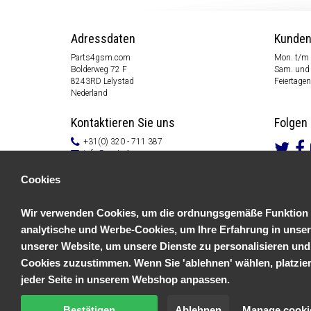
Adressdaten
Kunden
Parts4gsm.com
Mon. t/m 
Bolderweg 72 F
Sam. und 
8243RD Lelystad
Feiertagen
Nederland
Kontaktieren Sie uns
Folgen 
+31(0) 320 - 711 387
info@parts4gsm.com
Kontakt Formular
Cookies
Informationen
Wir verwenden Cookies, um die ordnungsgemäße Funktion un
Kundendienst
Allgemeine Geschäftsbedingungen
analytische und Werbe-Cookies, um Ihre Erfahrung in unser
Datenschutzerklärung
unserer Website, um unsere Dienste zu personalisieren und
Disclaimer
Zahlungs Information
Cookies zuzustimmen. Wenn Sie 'ablehnen' wählen, platziere
Rücksendungen & Garantien
jeder Seite in unserem Webshop anpassen.
Bestätigen
Ablehnen
Manage cooki