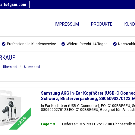
parts4gsm.com
IMPRESSUM
PRODUKTE
KUND
Professionelle Kundenservice
Widerrufsrecht 14 Tagen
Nachzahl
RKAUF
Übersicht
Ausverkauf
Samsung AKG In-Ear Kopfhörer (USB-C Connec
Schwarz, Blisterverpackung, 8806090270123
In-Ear Kopfhörer (USB-C Connector), EO-IC100BBEGEU, S
8806090270123;EO-IC100BBEGEU, Geeignet für: All audio
-25%
Lager: 9
Lieferzeit: Mo. bis Fr. vor 17.00 Uhr bestell