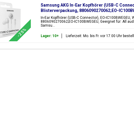
Samsung AKG In-Ear Kopfhörer (USB-C Connec
Blisterverpackung, 8806090270062;EO-IC100
In-Ear Kopfhörer (USB-C Connector), EO-IC100BWEGEU, W
8806090270062;EO-IC100BWEGEU, Geeignet für: All audi
Samsu...
-25%
Lager: 10+
Lieferzeit: Mo. bis Fr. vor 17.00 Uhr best