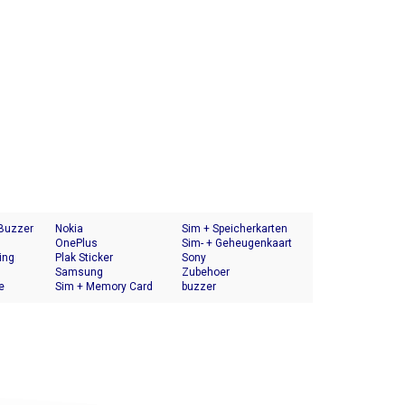
 Buzzer
Nokia
Sim + Speicherkarten
OnePlus
Halter
Sim- + Geheugenkaart
ing
Plak Sticker
Houder
Sony
Samsung
Zubehoer
e
Sim + Memory Card
buzzer
Tray Holder