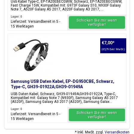
Usb Kabel Type-C, EP-TA20EBECGWW, Schwarz, EP-TA20EBECGWW,
Fast Charge 15W, Kompatibel mit: G973F Galaxy S10, N930F Galaxy
Note 7, A520F Galaxy A5 2017, A320F Galaxy A3 2017, ...
Lager: 0
Schicken Sie mir wenn
Lieferzeit: Versandbereit in 5 -
verfügbar!
15 Werktagen
€7,00
*
(€5,79 Exkl. MwSt.)
Samsung USB Daten Kabel, EP-DG950CBE, Schwarz,
Type-C, GH39-01922A;GH39-01949A
USB Daten Kabel, Schwarz, GH39-01949A;GH39-01922A, Type-C,
Kompatibel mit: Galaxy Note 7 (N930F), Samsung Galaxy A5 2017
(A520F), Samsung Galaxy A3 2017 (A320F), Samsung Galax...
Lager: 0
Schicken Sie mir wenn
Lieferzeit: Versandbereit in 5 -
verfügbar!
15 Werktagen
* Inkl. MwSt. zzgl.
Versandkosten