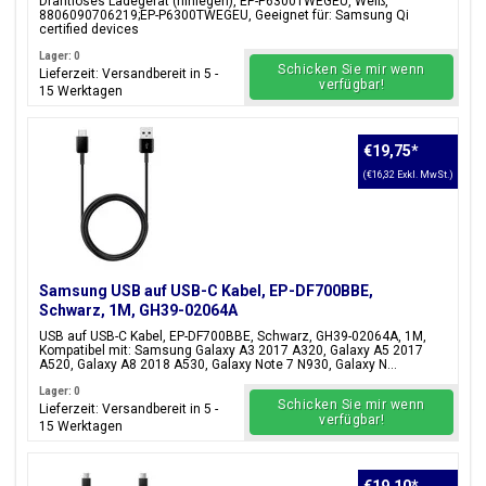
Drahtloses Ladegerät (hinlegen), EP-P6300TWEGEU, Weiß,
8806090706219;EP-P6300TWEGEU, Geeignet für: Samsung Qi
certified devices
Lager: 0
Schicken Sie mir wenn
Lieferzeit: Versandbereit in 5 -
verfügbar!
15 Werktagen
€19,75
*
(€16,32 Exkl. MwSt.)
Samsung USB auf USB-C Kabel, EP-DF700BBE,
Schwarz, 1M, GH39-02064A
USB auf USB-C Kabel, EP-DF700BBE, Schwarz, GH39-02064A, 1M,
Kompatibel mit: Samsung Galaxy A3 2017 A320, Galaxy A5 2017
A520, Galaxy A8 2018 A530, Galaxy Note 7 N930, Galaxy N...
Lager: 0
Schicken Sie mir wenn
Lieferzeit: Versandbereit in 5 -
verfügbar!
15 Werktagen