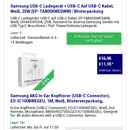
Samsung USB-C Ladegerät + USB-C Auf USB-C Kabel,
Weiß, 25W (EP-TA800XWEGWW) | Blisterpackung
USB-C Ladegerät+ USB-C auf USB-C Kabel, EP-TA800XWEGWW,
Weiß, GH44-03055A, 25W, Passend für diverse Samsung Geräte mit
USB Typ-C Anschluss / Port. Power-Delivery-Ladegerät.
Lager: 0
Schicken Sie mir wenn
Lieferzeit: Versandbereit in 5 -
verfügbar!
15 Werktagen
€15,95
€11,95
*
(€9,88 Exkl. MwSt.)
-25%
Samsung AKG In-Ear Kopfhörer (USB-C Connector),
EO-IC100BWEGEU, 1M, Weiß, Blisterverpackung,
8806090270062;EO-IC100BWEGEU
In-Ear Kopfhörer (USB-C Connector), EO-IC100BWEGEU, Weiß, Incl.
Remote, Microphone, 8806090270062;EO-IC100BWEGEU, Geeignet
für: All audio devices with a USB-C Connector, Samsu...
Lager: 10+
Lieferzeit: Mo. bis Fr. vor 17.00