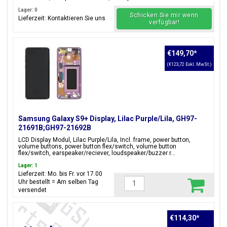
Lager: 0
Schicken Sie mir wenn
Lieferzeit: Kontaktieren Sie uns
verfügbar!
€149,70
*
(€123,72 Exkl. MwSt.)
Samsung Galaxy S9+ Display, Lilac Purple/Lila, GH97-
21691B;GH97-21692B
LCD Display Modul, Lilac Purple/Lila, Incl. frame, power button,
volume buttons, power button flex/switch, volume button
flex/switch, earspeaker/reciever, loudspeaker/buzzer r...
Lager: 1
Lieferzeit: Mo. bis Fr. vor 17.00
Uhr bestellt = Am selben Tag
versendet
€114,30
*