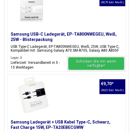
(€8,79 Exkl. MwSt.)
Samsung USB-C Ladegerät, EP-TA800NWEGEU, Weiß,
25W - Blisterpackung
USB Type-C Ladegerät, EP-TA800NWEGEU, Weiß, 25W, USB Type-C,
Kompatibel mit: Samsung Galaxy A70 SM-A705, Galaxy A80 A805F
Lager: 0
Schicken Sie mir wenn
Lieferzeit: Versandbereit in 5 -
verfügbar!
15 Werktagen
€9,70
*
(€8,02 Exkl. MwSt.)
Samsung Ladegerät + USB Kabel Type-C, Schwarz,
Fast Charge 15W, EP-TA20EBECGWW