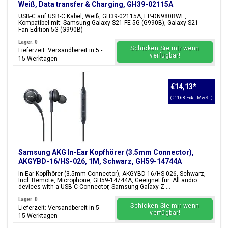
Weiß, Data transfer & Charging, GH39-02115A
USB-C auf USB-C Kabel, Weiß, GH39-02115A, EP-DN980BWE,
Kompatibel mit: Samsung Galaxy S21 FE 5G (G990B), Galaxy S21
Fan Edition 5G (G990B)
Lager: 0
Schicken Sie mir wenn
Lieferzeit: Versandbereit in 5 -
verfügbar!
15 Werktagen
€14,13
*
(€11,68 Exkl. MwSt.)
Samsung AKG In-Ear Kopfhörer (3.5mm Connector),
AKGYBD-16/HS-026, 1M, Schwarz, GH59-14744A
In-Ear Kopfhörer (3.5mm Connector), AKGYBD-16/HS-026, Schwarz,
Incl. Remote, Microphone, GH59-14744A, Geeignet für: All audio
devices with a USB-C Connector, Samsung Galaxy Z ...
Lager: 0
Schicken Sie mir wenn
Lieferzeit: Versandbereit in 5 -
verfügbar!
15 Werktagen