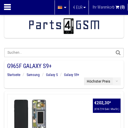
Ihr Warenkorb
(0)
€
EUR
G965F GALAXY S9+
Startseite
Samsung
Galaxy S
Galaxy S9+
Höchster Preis
€202,30
*
(€167,19 Exkl. MwSt.)