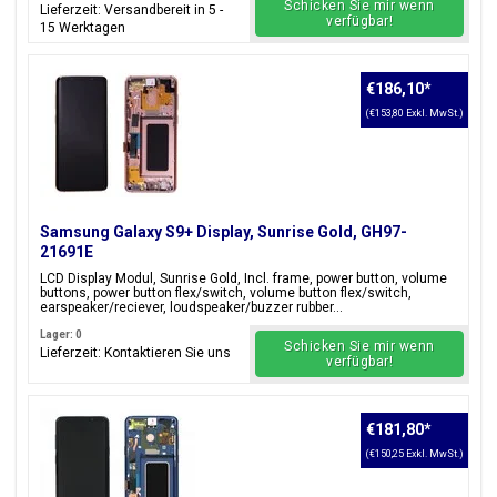
Schicken Sie mir wenn
Lieferzeit: Versandbereit in 5 -
verfügbar!
15 Werktagen
€186,10
*
(€153,80 Exkl. MwSt.)
Samsung Galaxy S9+ Display, Sunrise Gold, GH97-
21691E
LCD Display Modul, Sunrise Gold, Incl. frame, power button, volume
buttons, power button flex/switch, volume button flex/switch,
earspeaker/reciever, loudspeaker/buzzer rubber...
Lager: 0
Schicken Sie mir wenn
Lieferzeit: Kontaktieren Sie uns
verfügbar!
€181,80
*
(€150,25 Exkl. MwSt.)