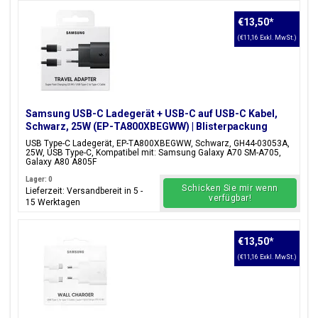
€13,50
*
(€11,16 Exkl. MwSt.)
Samsung USB-C Ladegerät + USB-C auf USB-C Kabel,
Schwarz, 25W (EP-TA800XBEGWW) | Blisterpackung
USB Type-C Ladegerät, EP-TA800XBEGWW, Schwarz, GH44-03053A,
25W, USB Type-C, Kompatibel mit: Samsung Galaxy A70 SM-A705,
Galaxy A80 A805F
Lager: 0
Schicken Sie mir wenn
Lieferzeit: Versandbereit in 5 -
verfügbar!
15 Werktagen
€13,50
*
(€11,16 Exkl. MwSt.)