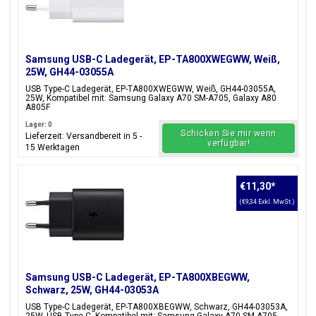
Samsung USB-C Ladegerät, EP-TA800XWEGWW, Weiß,
25W, GH44-03055A
USB Type-C Ladegerät, EP-TA800XWEGWW, Weiß, GH44-03055A,
25W, Kompatibel mit: Samsung Galaxy A70 SM-A705, Galaxy A80
A805F
Lager: 0
Schicken Sie mir wenn
Lieferzeit: Versandbereit in 5 -
verfügbar!
15 Werktagen
€11,30
*
(€9,34 Exkl. MwSt.)
Samsung USB-C Ladegerät, EP-TA800XBEGWW,
Schwarz, 25W, GH44-03053A
USB Type-C Ladegerät, EP-TA800XBEGWW, Schwarz, GH44-03053A,