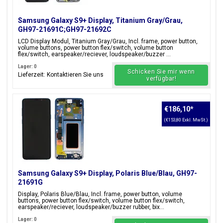
Samsung Galaxy S9+ Display, Titanium Gray/Grau,
GH97-21691C;GH97-21692C
LCD Display Modul, Titanium Gray/Grau, Incl. frame, power button,
volume buttons, power button flex/switch, volume button
flex/switch, earspeaker/reciever, loudspeaker/buzzer ...
Lager: 0
Schicken Sie mir wenn
Lieferzeit: Kontaktieren Sie uns
verfügbar!
€186,10
*
(€153,80 Exkl. MwSt.)
Samsung Galaxy S9+ Display, Polaris Blue/Blau, GH97-
21691G
Display, Polaris Blue/Blau, Incl. frame, power button, volume
buttons, power button flex/switch, volume button flex/switch,
earspeaker/reciever, loudspeaker/buzzer rubber, bix...
Lager: 0