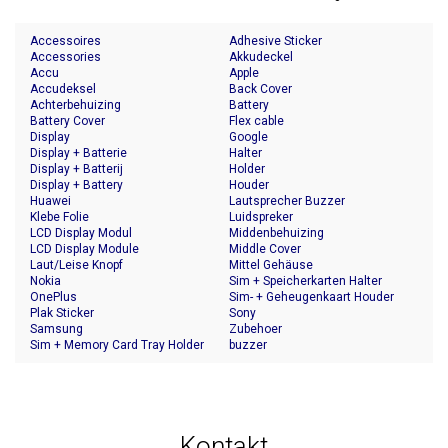
Accessoires
Adhesive Sticker
Accessories
Akkudeckel
Accu
Apple
Accudeksel
Back Cover
Achterbehuizing
Battery
Battery Cover
Flex cable
Display
Google
Display + Batterie
Halter
Display + Batterij
Holder
Display + Battery
Houder
Huawei
Lautsprecher Buzzer
Klebe Folie
Luidspreker
LCD Display Modul
Middenbehuizing
LCD Display Module
Middle Cover
Laut/Leise Knopf
Mittel Gehäuse
Nokia
Sim + Speicherkarten Halter
OnePlus
Sim- + Geheugenkaart Houder
Plak Sticker
Sony
Samsung
Zubehoer
Sim + Memory Card Tray Holder
buzzer
Kontakt