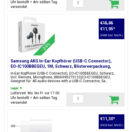
Uhr bestellt = Am selben Tag
versendet
€15,95
€11,95
*
(€9,88 Exkl. MwSt.)
-25%
Samsung AKG In-Ear Kopfhörer (USB-C Connector),
EO-IC100BBEGEU, 1M, Schwarz, Blisterverpackung,
8806090270123;EO-IC100BBEGEU
In-Ear Kopfhörer (USB-C Connector), EO-IC100BBEGEU, Schwarz,
Incl. Remote, Microphone, 8806090270123;EO-IC100BBEGEU,
Geeignet für: All audio devices with a USB-C Connector, Sa...
Lager: 9
Lieferzeit: Mo. bis Fr. vor 17.00
Uhr bestellt = Am selben Tag
versendet
€11,30
*
(€9,34 Exkl. MwSt.)