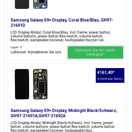
Samsung Galaxy S9+ Display, Coral Blue/Blau, GH97-
21691D
LCD Display Modul, Coral Blue/Blau, Incl. frame, power button,
volume buttons, power button flex/switch, volume button
flex/switch, earspeaker/reciever, loudspeaker/buzzer rub...
Lager: 0
Schicken Sie mir wenn
Lieferzeit: Kontaktieren Sie uns
verfügbar!
€161,40
*
(€133,39 Exkl. MwSt.)
Samsung Galaxy S9+ Display, Midnight Black/Schwarz,
GH97-21691A;GH97-21692A
LCD Display Modul, Midnight Black/Schwarz, Incl. frame, power
button, volume buttons, power button flex/switch, volume button
flex/switch, earspeaker/reciever, loudspeaker/buz...