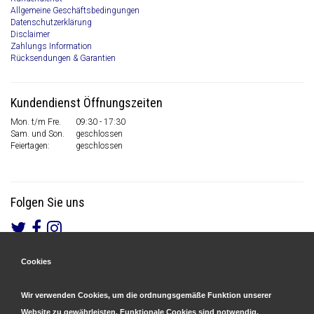
Allgemeine Geschäftsbedingungen
Datenschutzerklärung
Disclaimer
Zahlungs Information
Rücksendungen & Garantien
Kundendienst Öffnungszeiten
Mon. t/m Fre.
09:30 - 17:30
Sam. und Son.
geschlossen
Feiertagen:
geschlossen
Folgen Sie uns
Cookies
Gesicherte Zahlungen
&
Schnelle Lieferung
Wir verwenden Cookies, um die ordnungsgemäße Funktion unserer
Website zu gewährleisten. Funktionale Cookies sind notwendig.