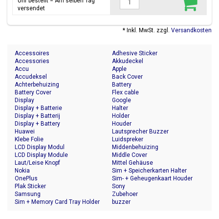
Uhr bestellt = Am selben Tag
versendet
* Inkl. MwSt. zzgl.
Versandkosten
Accessoires
Adhesive Sticker
Accessories
Akkudeckel
Accu
Apple
Accudeksel
Back Cover
Achterbehuizing
Battery
Battery Cover
Flex cable
Display
Google
Display + Batterie
Halter
Display + Batterij
Holder
Display + Battery
Houder
Huawei
Lautsprecher Buzzer
Klebe Folie
Luidspreker
LCD Display Modul
Middenbehuizing
LCD Display Module
Middle Cover
Laut/Leise Knopf
Mittel Gehäuse
Nokia
Sim + Speicherkarten Halter
OnePlus
Sim- + Geheugenkaart Houder
Plak Sticker
Sony
Samsung
Zubehoer
Sim + Memory Card Tray Holder
buzzer