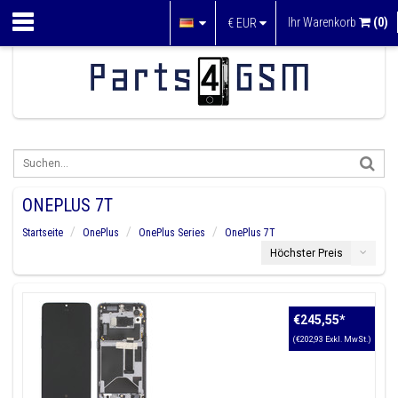
Ihr Warenkorb
(0)
€
EUR
ONEPLUS 7T
Startseite
OnePlus
OnePlus Series
OnePlus 7T
Höchster Preis
€245,55
*
(€202,93 Exkl. MwSt.)