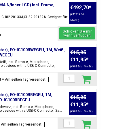
MAIN/Inner LCD) Incl. Frame,
€492,70
*
(€407,19 Exkl.
me, GH82-20133A;GH82-20132A, Geeignet für:
MwSt.)
Schicken Sie mir
n
wenn verfügbar!
tor), EO-IC100BWEGEU, 1M, Weiß,
€15,95
BWEGEU
€11,95
*
eiß, Incl. Remote, Microphone,
o devices with a USB-C Connector,
(€9,88 Exkl. MwSt.)
ellt = Am selben Tag versendet
tor), EO-IC100BBEGEU, 1M,
€15,95
;EO-IC100BBEGEU
€11,95
*
chwarz, Incl. Remote, Microphone,
 devices with a USB-C Connector, Sa...
(€9,88 Exkl. MwSt.)
t = Am selben Tag versendet