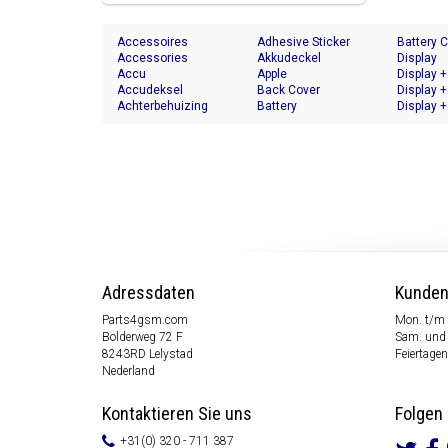
Accessoires
Adhesive Sticker
Battery 
Accessories
Akkudeckel
Display
Accu
Apple
Display +
Accudeksel
Back Cover
Display +
Achterbehuizing
Battery
Display +
Adressdaten
Kunden
Parts4gsm.com
Mon. t/m 
Bolderweg 72 F
Sam. und 
8243RD Lelystad
Feiertagen
Nederland
Kontaktieren Sie uns
Folgen 
+31(0) 320 - 711 387