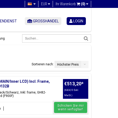
EUR
Ihr Warenkorb
(0)
ENDIENST
GROSSHANDEL
LOGIN
ung
Sortieren nach:
Höchster Preis
MAIN/Inner LCD) Incl. Frame,
€513,20
*
0132B
(€424,13 Exkl.
ack/Schwarz, Inkl. frame, GH82-
d (F900F)
MwSt.)
Schicken Sie mir
n
wenn verfügbar!