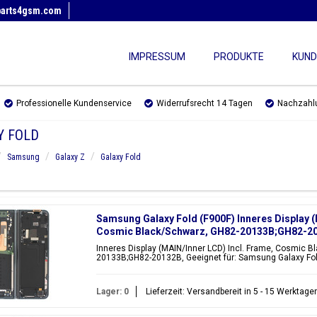
parts4gsm.com
IMPRESSUM
PRODUKTE
KUND
Professionelle Kundenservice
Widerrufsrecht 14 Tagen
Nachzahl
Y FOLD
Samsung
Galaxy Z
Galaxy Fold
Samsung Galaxy Fold (F900F) Inneres Display (
Cosmic Black/Schwarz, GH82-20133B;GH82-2
Inneres Display (MAIN/Inner LCD) Incl. Frame, Cosmic Bl
20133B;GH82-20132B, Geeignet für: Samsung Galaxy Fol
Lager: 0
Lieferzeit: Versandbereit in 5 - 15 Werktage