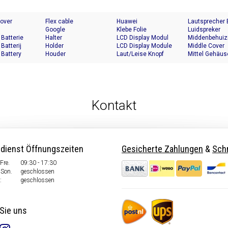
Cover
Flex cable
Huawei
Lautsprecher
Google
Klebe Folie
Luidspreker
 Batterie
Halter
LCD Display Modul
Middenbehuiz
 Batterij
Holder
LCD Display Module
Middle Cover
 Battery
Houder
Laut/Leise Knopf
Mittel Gehäus
Kontakt
dienst Öffnungszeiten
Gesicherte Zahlungen
&
Schn
Fre.
09:30 - 17:30
Son.
geschlossen
:
geschlossen
Sie uns