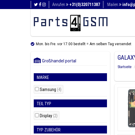
Anrufen
+31(0)320711387
Mailen
info@
Mon. bis Fre. vor 17.00 bestellt = Am selben Tag versendet
GALAX
Großhandel portal
Startseite
MARKE
Samsung
(4)
TEIL TYP
Display
(2)
TYP ZUBEHÖR