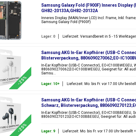
Samsung Galaxy Fold (F900F) Inneres Display (
GH82-20133A;GH82-20132A
Inneres Display (MAIN/Inner LCD) Incl. Frame, Inkl. fra
Samsung Galaxy Fold (F900F)
Lager: 0
Lieferzeit: Versandbereit in 5 - 15 Werktage
Samsung AKG In-Ear Kopfhörer (USB-C Connec
Blisterverpackung, 8806090270062;EO-IC100
In-Ear Kopfhörer (USB-C Connector), EO-IC100BWEGEU, W
8806090270062;EO-IC100BWEGEU, Geeignet für: All audi
Samsu...
-25%
Lager: 10+
Lieferzeit: Mo. bis Fr. vor 17.00 Uhr best
Samsung AKG In-Ear Kopfhörer (USB-C Connec
Schwarz, Blisterverpackung, 8806090270123
In-Ear Kopfhörer (USB-C Connector), EO-IC100BBEGEU, S
8806090270123;EO-IC100BBEGEU, Geeignet für: All audio
-25%
Lager: 9
Lieferzeit: Mo. bis Fr. vor 17.00 Uhr bestell