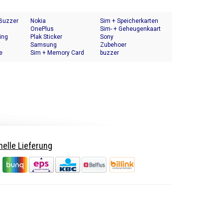
 Buzzer
Nokia
Sim + Speicherkarten
OnePlus
Halter
Sim- + Geheugenkaart
ing
Plak Sticker
Houder
Sony
Samsung
Zubehoer
e
Sim + Memory Card
buzzer
Tray Holder
elle Lieferung