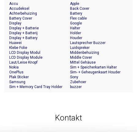
Accu
Apple
Accudeksel
Back Cover
Achterbehuizing
Battery
Battery Cover
Flex cable
Display
Google
Display + Batterie
Halter
Display + Batterij
Holder
Display + Battery
Houder
Huawei
Lautsprecher Buzzer
Klebe Folie
Luidspreker
LCD Display Modul
Middenbehuizing
LCD Display Module
Middle Cover
Laut/Leise Knopf
Mittel Gehäuse
Nokia
Sim + Speicherkarten Halter
OnePlus
Sim- + Geheugenkaart Houder
Plak Sticker
Sony
Samsung
Zubehoer
Sim + Memory Card Tray Holder
buzzer
Kontakt