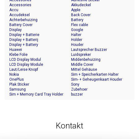
Accessoires
Adhesive Sticker
Accessories
Akkudeckel
Accu
Apple
Accudeksel
Back Cover
Achterbehuizing
Battery
Battery Cover
Flex cable
Display
Google
Display + Batterie
Halter
Display + Batterij
Holder
Display + Battery
Houder
Huawei
Lautsprecher Buzzer
Klebe Folie
Luidspreker
LCD Display Modul
Middenbehuizing
LCD Display Module
Middle Cover
Laut/Leise Knopf
Mittel Gehäuse
Nokia
Sim + Speicherkarten Halter
OnePlus
Sim- + Geheugenkaart Houder
Plak Sticker
Sony
Samsung
Zubehoer
Sim + Memory Card Tray Holder
buzzer
Kontakt