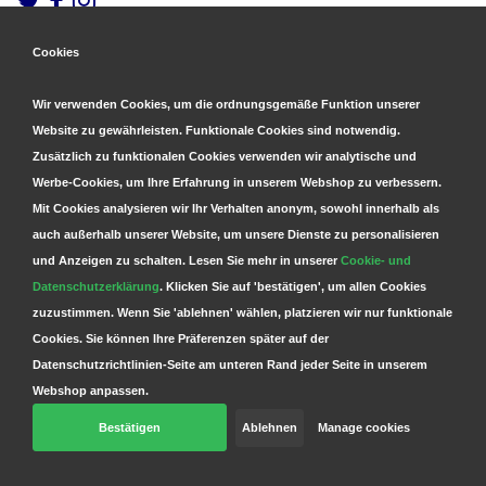
Cookies
Gesicherte Zahlungen
&
Schnelle Lieferung
Wir verwenden Cookies, um die ordnungsgemäße Funktion unserer
Website zu gewährleisten. Funktionale Cookies sind notwendig.
Zusätzlich zu funktionalen Cookies verwenden wir analytische und
Werbe-Cookies, um Ihre Erfahrung in unserem Webshop zu verbessern.
Mit Cookies analysieren wir Ihr Verhalten anonym, sowohl innerhalb als
auch außerhalb unserer Website, um unsere Dienste zu personalisieren
und Anzeigen zu schalten. Lesen Sie mehr in unserer
Cookie- und
Datenschutzerklärung
. Klicken Sie auf 'bestätigen', um allen Cookies
zuzustimmen. Wenn Sie 'ablehnen' wählen, platzieren wir nur funktionale
Cookies. Sie können Ihre Präferenzen später auf der
Datenschutzrichtlinien-Seite am unteren Rand jeder Seite in unserem
Webshop anpassen.
Bestätigen
Ablehnen
Manage cookies
© Copyright 2026 Parts4GSM - Design by
Webdinge.nl
Parts4GSM
word beoordeeld met
9,9
/
10
(
2541
Bewertungen) bij
Kiyoh.nl