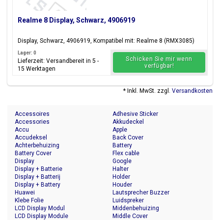
Realme 8 Display, Schwarz, 4906919
Display, Schwarz, 4906919, Kompatibel mit: Realme 8 (RMX3085)
Lager: 0
Schicken Sie mir wenn
Lieferzeit: Versandbereit in 5 -
verfügbar!
15 Werktagen
* Inkl. MwSt. zzgl.
Versandkosten
Accessoires
Adhesive Sticker
Accessories
Akkudeckel
Accu
Apple
Accudeksel
Back Cover
Achterbehuizing
Battery
Battery Cover
Flex cable
Display
Google
Display + Batterie
Halter
Display + Batterij
Holder
Display + Battery
Houder
Huawei
Lautsprecher Buzzer
Klebe Folie
Luidspreker
LCD Display Modul
Middenbehuizing
LCD Display Module
Middle Cover