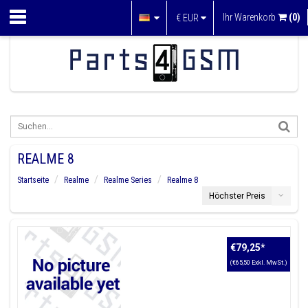
Ihr Warenkorb
(0)
€
EUR
REALME 8
Startseite
Realme
Realme Series
Realme 8
Höchster Preis
€79,25
*
(€65,50 Exkl. MwSt.)