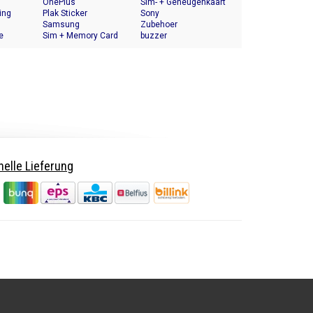
OnePlus
Halter
Sim- + Geheugenkaart
ing
Plak Sticker
Houder
Sony
Samsung
Zubehoer
e
Sim + Memory Card
buzzer
Tray Holder
elle Lieferung