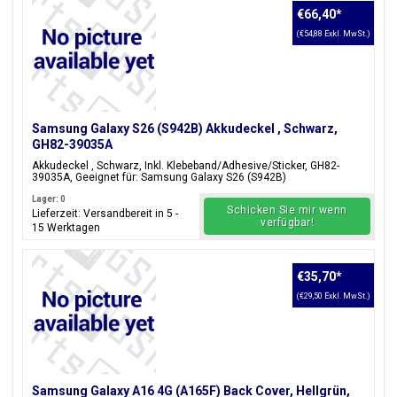
€66,40
*
(€54,88 Exkl. MwSt.)
Samsung Galaxy S26 (S942B) Akkudeckel , Schwarz,
GH82-39035A
Akkudeckel , Schwarz, Inkl. Klebeband/Adhesive/Sticker, GH82-
39035A, Geeignet für: Samsung Galaxy S26 (S942B)
Lager: 0
Schicken Sie mir wenn
Lieferzeit: Versandbereit in 5 -
verfügbar!
15 Werktagen
€35,70
*
(€29,50 Exkl. MwSt.)
Samsung Galaxy A16 4G (A165F) Back Cover, Hellgrün,