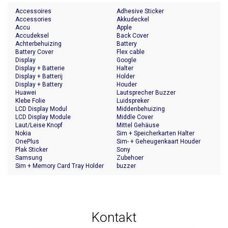
Accessoires
Adhesive Sticker
Accessories
Akkudeckel
Accu
Apple
Accudeksel
Back Cover
Achterbehuizing
Battery
Battery Cover
Flex cable
Display
Google
Display + Batterie
Halter
Display + Batterij
Holder
Display + Battery
Houder
Huawei
Lautsprecher Buzzer
Klebe Folie
Luidspreker
LCD Display Modul
Middenbehuizing
LCD Display Module
Middle Cover
Laut/Leise Knopf
Mittel Gehäuse
Nokia
Sim + Speicherkarten Halter
OnePlus
Sim- + Geheugenkaart Houder
Plak Sticker
Sony
Samsung
Zubehoer
Sim + Memory Card Tray Holder
buzzer
Kontakt