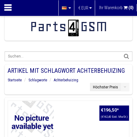
Ihr Warenkorb
(0)
€
EUR
ARTIKEL MIT SCHLAGWORT ACHTERBEHUIZING
Startseite
Schlagworte
Achterbehuizing
Höchster Preis
€196,50
*
(€162,40 Exkl. MwSt.)