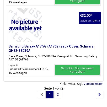
verfügbar!
15 Werktagen
€32,00
*
(€26,45 Exkl. MwSt.)
Samsung Galaxy A17 5G (A176B) Back Cover, Schwarz,
GH82-38039A
Back Cover, Schwarz, GH82-38039A, Geeignet für: Samsung Galaxy
A17 5G (A176B)
Lager: 0
Schicken Sie mir wenn
Lieferzeit: Versandbereit in 5 -
verfügbar!
15 Werktagen
* Inkl. MwSt. zzgl.
Versandkosten
Seite 1 von 2
1
2