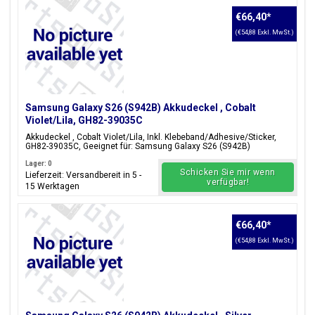
€66,40
*
(€54,88 Exkl. MwSt.)
Samsung Galaxy S26 (S942B) Akkudeckel , Cobalt
Violet/Lila, GH82-39035C
Akkudeckel , Cobalt Violet/Lila, Inkl. Klebeband/Adhesive/Sticker,
GH82-39035C, Geeignet für: Samsung Galaxy S26 (S942B)
Lager: 0
Schicken Sie mir wenn
Lieferzeit: Versandbereit in 5 -
verfügbar!
15 Werktagen
€66,40
*
(€54,88 Exkl. MwSt.)