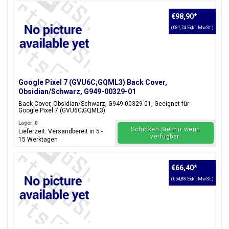
€98,90
*
(€81,74 Exkl. MwSt.)
Google Pixel 7 (GVU6C;GQML3) Back Cover,
Obsidian/Schwarz, G949-00329-01
Back Cover, Obsidian/Schwarz, G949-00329-01, Geeignet für:
Google Pixel 7 (GVU6C;GQML3)
Lager: 0
Schicken Sie mir wenn
Lieferzeit: Versandbereit in 5 -
verfügbar!
15 Werktagen
€66,40
*
(€54,88 Exkl. MwSt.)