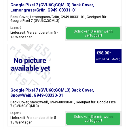
Google Pixel 7 (GVU6C;GQML3) Back Cover,
Lemongrass/Grün, G949-00331-01
Back Cover, Lemongrass/Grün, G949-00331-01, Geeignet für:
Google Pixel 7 (GVU6C;GQML3)
Lager: 0
Schicken Sie mir wenn
Lieferzeit: Versandbereit in 5 -
verfügbar!
15 Werktagen
€98,90
*
(€81,74 Exkl. MwSt.)
Google Pixel 7 (GVU6C;GQML3) Back Cover,
Snow/Weiß, G949-00330-01
Back Cover, Snow/Weiß, G949-00330-01, Geeignet für: Google Pixel
7 (GVU6C;GQML3)
Lager: 0
Schicken Sie mir wenn
Lieferzeit: Versandbereit in 5 -
verfügbar!
15 Werktagen