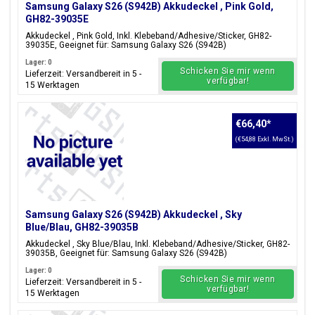
Samsung Galaxy S26 (S942B) Akkudeckel , Pink Gold,
GH82-39035E
Akkudeckel , Pink Gold, Inkl. Klebeband/Adhesive/Sticker, GH82-
39035E, Geeignet für: Samsung Galaxy S26 (S942B)
Lager: 0
Schicken Sie mir wenn
Lieferzeit: Versandbereit in 5 -
verfügbar!
15 Werktagen
€66,40
*
(€54,88 Exkl. MwSt.)
Samsung Galaxy S26 (S942B) Akkudeckel , Sky
Blue/Blau, GH82-39035B
Akkudeckel , Sky Blue/Blau, Inkl. Klebeband/Adhesive/Sticker, GH82-
39035B, Geeignet für: Samsung Galaxy S26 (S942B)
Lager: 0
Schicken Sie mir wenn
Lieferzeit: Versandbereit in 5 -
verfügbar!
15 Werktagen