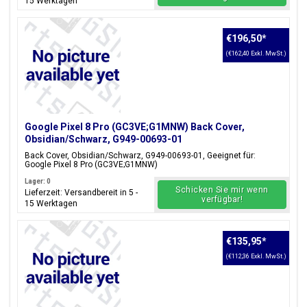
15 Werktagen
€196,50
*
(€162,40 Exkl. MwSt.)
Google Pixel 8 Pro (GC3VE;G1MNW) Back Cover,
Obsidian/Schwarz, G949-00693-01
Back Cover, Obsidian/Schwarz, G949-00693-01, Geeignet für:
Google Pixel 8 Pro (GC3VE;G1MNW)
Lager: 0
Schicken Sie mir wenn
Lieferzeit: Versandbereit in 5 -
verfügbar!
15 Werktagen
€135,95
*
(€112,36 Exkl. MwSt.)