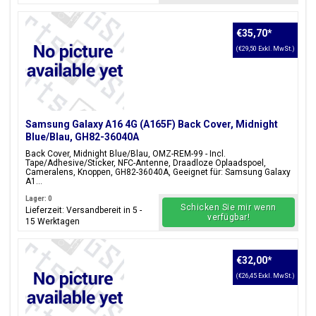
€35,70
*
(€29,50 Exkl. MwSt.)
Samsung Galaxy A16 4G (A165F) Back Cover, Midnight
Blue/Blau, GH82-36040A
Back Cover, Midnight Blue/Blau, OMZ-REM-99 - Incl.
Tape/Adhesive/Sticker, NFC-Antenne, Draadloze Oplaadspoel,
Cameralens, Knoppen, GH82-36040A, Geeignet für: Samsung Galaxy
A1...
Lager: 0
Schicken Sie mir wenn
Lieferzeit: Versandbereit in 5 -
verfügbar!
15 Werktagen
€32,00
*
(€26,45 Exkl. MwSt.)