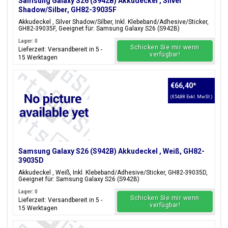
Samsung Galaxy S26 (S942B) Akkudeckel , Silver
Shadow/Silber, GH82-39035F
Akkudeckel , Silver Shadow/Silber, Inkl. Klebeband/Adhesive/Sticker,
GH82-39035F, Geeignet für: Samsung Galaxy S26 (S942B)
Lager: 0
Schicken Sie mir wenn
Lieferzeit: Versandbereit in 5 -
verfügbar!
15 Werktagen
€66,40
*
(€54,88 Exkl. MwSt.)
Samsung Galaxy S26 (S942B) Akkudeckel , Weiß, GH82-
39035D
Akkudeckel , Weiß, Inkl. Klebeband/Adhesive/Sticker, GH82-39035D,
Geeignet für: Samsung Galaxy S26 (S942B)
Lager: 0
Schicken Sie mir wenn
Lieferzeit: Versandbereit in 5 -
verfügbar!
15 Werktagen