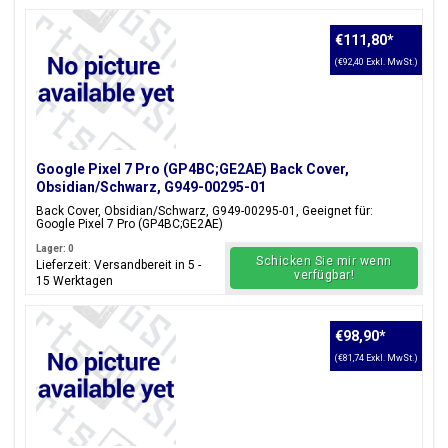
€111,80
*
(€92,40 Exkl. MwSt.)
Google Pixel 7 Pro (GP4BC;GE2AE) Back Cover,
Obsidian/Schwarz, G949-00295-01
Back Cover, Obsidian/Schwarz, G949-00295-01, Geeignet für:
Google Pixel 7 Pro (GP4BC;GE2AE)
Lager: 0
Schicken Sie mir wenn
Lieferzeit: Versandbereit in 5 -
verfügbar!
15 Werktagen
€98,90
*
(€81,74 Exkl. MwSt.)