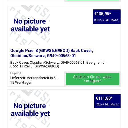
€135,95
*
(€112,36 Exkl. MwSt.)
Google Pixel 8 (GKWS6;G9BQD) Back Cover,
Obsidian/Schwarz, G949-00563-01
Back Cover, Obsidian/Schwarz, G949-00563-01, Geeignet für:
Google Pixel 8 (GKWS6;G9BQD)
Lager: 0
Schicken Sie mir wenn
Lieferzeit: Versandbereit in 5 -
verfügbar!
15 Werktagen
€111,80
*
(€92,40 Exkl. MwSt.)