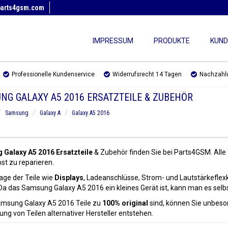
parts4gsm.com
IMPRESSUM
PRODUKTE
KUND
Professionelle Kundenservice
Widerrufsrecht 14 Tagen
Nachzahl
NG GALAXY A5 2016 ERSATZTEILE & ZUBEHÖR
Samsung
Galaxy A
Galaxy A5 2016
Galaxy A5 2016 Ersatzteile
& Zubehör finden Sie bei Parts4GSM. Alle 
st zu reparieren.
age der Teile wie
Displays
, Ladeanschlüsse, Strom- und Lautstärkeflex
Da das Samsung Galaxy A5 2016 ein kleines Gerät ist, kann man es selbs
amsung Galaxy A5 2016 Teile zu
100% original
sind, können Sie unbesor
g von Teilen alternativer Hersteller entstehen.