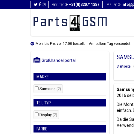
Anrufen
+31(0)320711387
Mailen
info@
Mon. bis Fre. vor 17.00 bestellt = Am selben Tag versendet
SAMSU
Großhandel portal
Startseite
MARKE
Samsung
(2)
Samsung 
2016 selb
TEIL TYP
Die Mont
einfach. 
Display
(2)
Da die S
Verwendun
FARBE