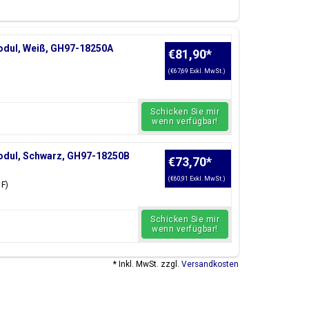
ay
, Rückwand, Akku, Ladeanschluss USB-Anschluss,
 A5 2016 Teil suchen, können Sie es reparieren.
ren
Samsung Galaxy A Parts
.
odul, Weiß, GH97-18250A
€81,90
*
(€67,69 Exkl. MwSt.)
Gold, Pink
Schicken Sie mir
wenn verfügbar!
odul, Schwarz, GH97-18250B
€73,70
*
en auch
Samsung Galaxy A7 2016 Teile und Zubehör
(€60,91 Exkl. MwSt.)
F)
Schicken Sie mir
wenn verfügbar!
* Inkl. MwSt. zzgl.
Versandkosten