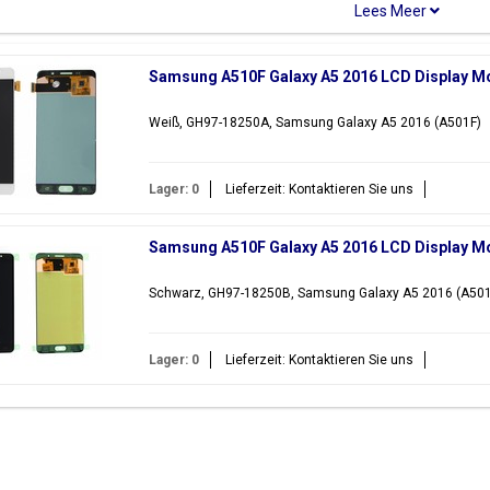
erschiedene Teile für das Samsung Galaxy A5 2016, wie z.B.
LCD-Displ
enhalter und Klebebandaufkleber. Wenn Sie ein anderes Samsung Galaxy
ie nach einem anderen Galaxy A-Modell? Hier finden Sie alle verfügba
Samsung A510F Galaxy A5 2016 LCD Display M
Modellcode(s)
Farbe(n)
Weiß, GH97-18250A, Samsung Galaxy A5 2016 (A501F)
alaxy A5 2016
SM-A5100, SM-A510F, SM-
Black, White, 
A510M, SM-A510Y, SM-
A510FD, SM-A5108, SM-
Lager: 0
Lieferzeit: Kontaktieren Sie uns
A510S, SM-A510K, SM-
A510L, SM-A510
Samsung A510F Galaxy A5 2016 LCD Display M
 auf der Suche nach einem anderen Modell der Galaxy A-Serie? Wir hab
em Sortiment.
Schwarz, GH97-18250B, Samsung Galaxy A5 2016 (A501
Lager: 0
Lieferzeit: Kontaktieren Sie uns