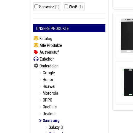
Es gibt v
SIM-Kart
Schwarz
(1)
Weiß
(1)
Suchen S
UNSERE PRODUKTE
Model(le)
Samsung G
Katalog
Alle Produkte
Ausverkauf
Zubehör
Onderdelen
Sind Sie
Google
in unser
Honor
Huawei
Motorola
OPPO
OnePlus
Realme
Samsung
Galaxy S