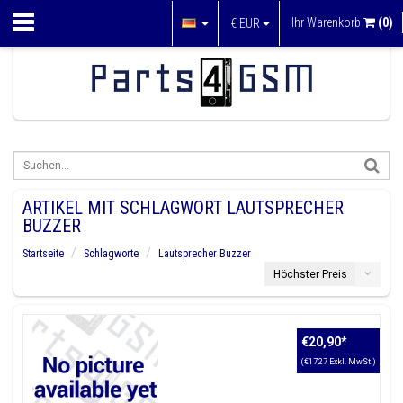
Ihr Warenkorb
(0)
€
EUR
ARTIKEL MIT SCHLAGWORT LAUTSPRECHER
BUZZER
Startseite
Schlagworte
Lautsprecher Buzzer
Höchster Preis
€20,90
*
(€17,27 Exkl. MwSt.)