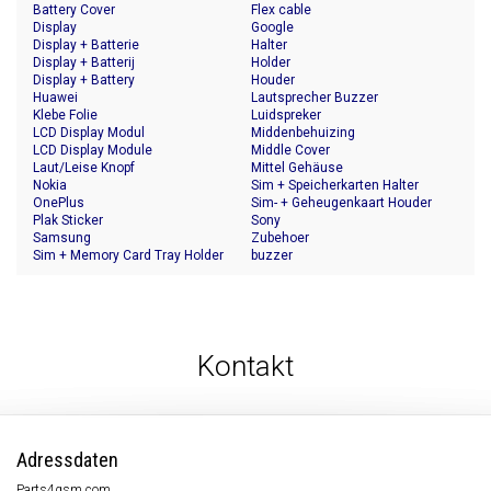
Battery Cover
Flex cable
Display
Google
Display + Batterie
Halter
Display + Batterij
Holder
Display + Battery
Houder
Huawei
Lautsprecher Buzzer
Klebe Folie
Luidspreker
LCD Display Modul
Middenbehuizing
LCD Display Module
Middle Cover
Laut/Leise Knopf
Mittel Gehäuse
Nokia
Sim + Speicherkarten Halter
OnePlus
Sim- + Geheugenkaart Houder
Plak Sticker
Sony
Samsung
Zubehoer
Sim + Memory Card Tray Holder
buzzer
Kontakt
Adressdaten
Parts4gsm.com