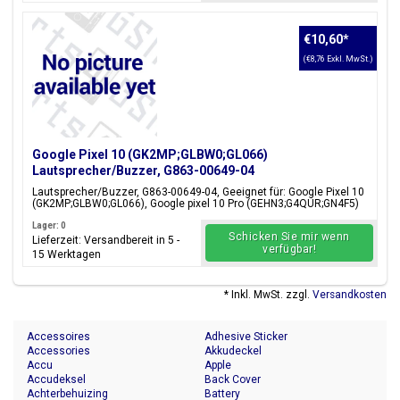
€10,60
*
(€8,76 Exkl. MwSt.)
Google Pixel 10 (GK2MP;GLBW0;GL066)
Lautsprecher/Buzzer, G863-00649-04
Lautsprecher/Buzzer, G863-00649-04, Geeignet für: Google Pixel 10
(GK2MP;GLBW0;GL066), Google pixel 10 Pro (GEHN3;G4QUR;GN4F5)
Lager: 0
Schicken Sie mir wenn
Lieferzeit: Versandbereit in 5 -
verfügbar!
15 Werktagen
* Inkl. MwSt. zzgl.
Versandkosten
Accessoires
Adhesive Sticker
Accessories
Akkudeckel
Accu
Apple
Accudeksel
Back Cover
Achterbehuizing
Battery