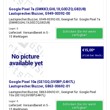
Google Pixel 7a (GWKK3;GHL1X;G0DZQ;G82U8)
Lautsprecher/Buzzer, G949-00392-00
Lautsprecher/Buzzer, G949-00392-00, Geeignet für: Google Pixel 7a
(GWKK3;GHL1X;G0DZQ;G82U8)
Lager: 0
Schicken Sie mir wenn
Lieferzeit: Versandbereit in 5 -
verfügbar!
15 Werktagen
€15,00
*
(€12,40 Exkl. MwSt.)
Google Pixel 10a (GE1GQ;GV0BP;G4H7L)
Lautsprecher/Buzzer, G863-00692-01
Lautsprecher/Buzzer, G863-00692-01, Geeignet für: Google Pixel
10a (GE1GQ;GV0BP;G4H7L)
Lager: 0
Schicken Sie mir wenn
Lieferzeit: Versandbereit in 5 -
verfügbar!
15 Werktagen