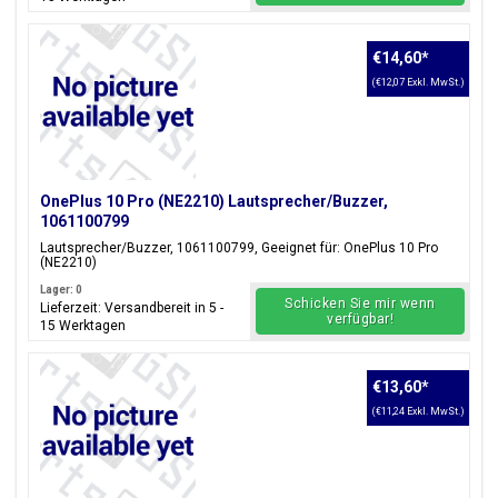
€14,60
*
(€12,07 Exkl. MwSt.)
OnePlus 10 Pro (NE2210) Lautsprecher/Buzzer,
1061100799
Lautsprecher/Buzzer, 1061100799, Geeignet für: OnePlus 10 Pro
(NE2210)
Lager: 0
Schicken Sie mir wenn
Lieferzeit: Versandbereit in 5 -
verfügbar!
15 Werktagen
€13,60
*
(€11,24 Exkl. MwSt.)