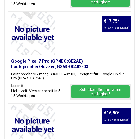
verfügbar!
15 Werktagen
€17,75
*
(€14,67 Exkl. MwSt.)
Google Pixel 7 Pro (GP4BC;GE2AE)
Lautsprecher/Buzzer, G863-00402-03
Lautsprecher/Buzzer, G863-00402-03, Geeignet für: Google Pixel 7
Pro (GP4BC;GE2AE)
Lager: 0
Schicken Sie mir wenn
Lieferzeit: Versandbereit in 5 -
verfügbar!
15 Werktagen
€16,90
*
(€13,97 Exkl. MwSt.)