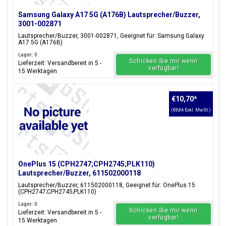
Samsung Galaxy A17 5G (A176B) Lautsprecher/Buzzer,
3001-002871
Lautsprecher/Buzzer, 3001-002871, Geeignet für: Samsung Galaxy
A17 5G (A176B)
Lager: 0
Schicken Sie mir wenn
Lieferzeit: Versandbereit in 5 -
verfügbar!
15 Werktagen
€10,70
*
(€8,84 Exkl. MwSt.)
OnePlus 15 (CPH2747;CPH2745;PLK110)
Lautsprecher/Buzzer, 611502000118
Lautsprecher/Buzzer, 611502000118, Geeignet für: OnePlus 15
(CPH2747;CPH2745;PLK110)
Lager: 0
Schicken Sie mir wenn
Lieferzeit: Versandbereit in 5 -
verfügbar!
15 Werktagen