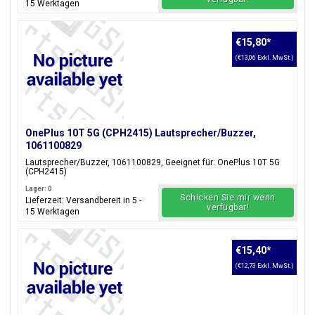
15 Werktagen
€15,80
*
(€13,06 Exkl. MwSt.)
OnePlus 10T 5G (CPH2415) Lautsprecher/Buzzer,
1061100829
Lautsprecher/Buzzer, 1061100829, Geeignet für: OnePlus 10T 5G
(CPH2415)
Lager: 0
Schicken Sie mir wenn
Lieferzeit: Versandbereit in 5 -
verfügbar!
15 Werktagen
€15,40
*
(€12,73 Exkl. MwSt.)