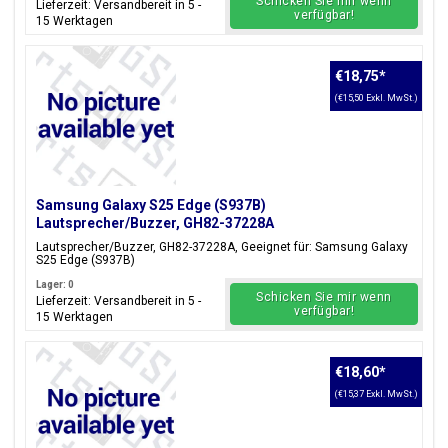
Schicken Sie mir wenn
Lieferzeit: Versandbereit in 5 -
verfügbar!
15 Werktagen
€18,75
*
(€15,50 Exkl. MwSt.)
Samsung Galaxy S25 Edge (S937B)
Lautsprecher/Buzzer, GH82-37228A
Lautsprecher/Buzzer, GH82-37228A, Geeignet für: Samsung Galaxy
S25 Edge (S937B)
Lager: 0
Schicken Sie mir wenn
Lieferzeit: Versandbereit in 5 -
verfügbar!
15 Werktagen
€18,60
*
(€15,37 Exkl. MwSt.)