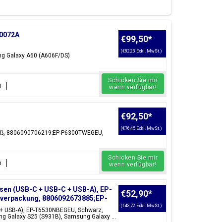
Rückwand, Akku, Ladeanschluss USB-Anschluss, SIM-
Teil suchen, können Sie es reparieren.
ren
Samsung Galaxy A Parts
.
20072A
€99,50
*
(€82,23 Exkl. MwSt.)
ng Galaxy A60 (A606F/DS)
ck, Seawater Blue,
ge, Peach Mist,
Schicken Sie mir
n
wenn verfügbar!
en auch
Samsung Galaxy A41 Teile und Zubehör
in
€92,50
*
(€76,45 Exkl. MwSt.)
eiß, 8806090706219;EP-P6300TWEGEU,
Schicken Sie mir
n
wenn verfügbar!
sen (USB-C + USB-C + USB-A), EP-
€52,90
*
rverpackung, 8806092673885;EP-
(€43,72 Exkl. MwSt.)
 + USB-A), EP-T6530NBEGEU, Schwarz,
 Galaxy S25 (S931B), Samsung Galaxy ...