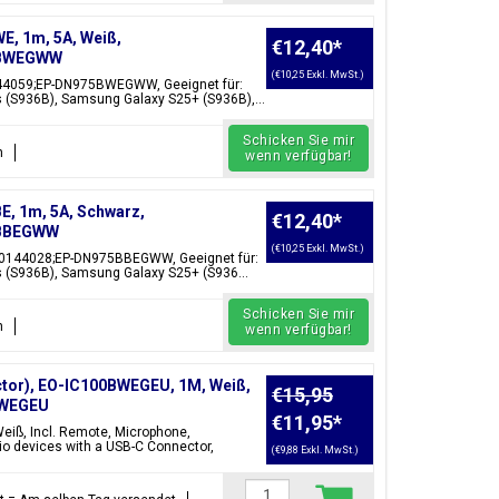
, 1m, 5A, Weiß,
€12,40
*
75BWEGWW
(€10,25 Exkl. MwSt.)
44059;EP-DN975BWEGWW, Geeignet für:
(S936B), Samsung Galaxy S25+ (S936B),...
Schicken Sie mir
n
wenn verfügbar!
, 1m, 5A, Schwarz,
€12,40
*
5BBEGWW
(€10,25 Exkl. MwSt.)
90144028;EP-DN975BBEGWW, Geeignet für:
 (S936B), Samsung Galaxy S25+ (S936...
Schicken Sie mir
n
wenn verfügbar!
tor), EO-IC100BWEGEU, 1M, Weiß,
€15,95
BWEGEU
€11,95
*
eiß, Incl. Remote, Microphone,
o devices with a USB-C Connector,
(€9,88 Exkl. MwSt.)