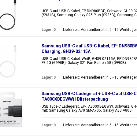
USB-C auf USB-C Kabel, EP-DN980BBE, Schwarz, GH39-0
(S931B), Samsung Galaxy S25 Plus (S936B), Samsung Ga
Lager: 0
Lieferzeit: Versandbereit in 5 - 15 Werktage
Samsung USB-C auf USB-C Kabel, EP-DN980BWE
Charging, GH39-02115A
USB-C auf USB-C Kabel, Weiß, GH39-02115A, EP-DN980B
FE 5G (G990B), Galaxy S21 Fan Edition 5G (G990B)
Lager: 0
Lieferzeit: Versandbereit in 5 - 15 Werktage
Samsung USB-C Ladegerät + USB-C auf USB-C 
TA800XBEGWW) | Blisterpackung
USB Type-C Ladegerät, EP-TA800XBEGWW, Schwarz, GH4
mit: Samsung Galaxy A70 SM-A705, Galaxy A80 A805F
Lager: 0
Lieferzeit: Versandbereit in 5 - 15 Werktage