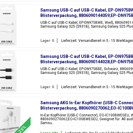
Samsung USB-C auf USB-C Kabel, EP-DN975BWE
Blisterverpackung, 8806090144059;EP-DN9
USB-C auf USB-C Kabel, EP-DN975BWE, Weiß, 88060901
Samsung Galaxy S25 (S931B), Samsung Galaxy S25 Plus 
Lager: 0
Lieferzeit: Versandbereit in 5 - 15 Werktage
Samsung USB-C auf USB-C Kabel, EP-DN975BBE
Blisterverpackung, 8806090144028;EP-DN97
USB-C auf USB-C Kabel, EP-DN975BBE, Schwarz, 88060
Samsung Galaxy S25 (S931B), Samsung Galaxy S25 Plus
Lager: 0
Lieferzeit: Versandbereit in 5 - 15 Werktage
Samsung AKG In-Ear Kopfhörer (USB-C Connec
Blisterverpackung, 8806090270062;EO-IC100
In-Ear Kopfhörer (USB-C Connector), EO-IC100BWEGEU, W
8806090270062;EO-IC100BWEGEU, Geeignet für: All audi
Samsu...
-25%