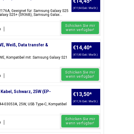
€14,45
*
(€11,94 Exkl. MwSt.)
2176A, Geeignet für: Samsung Galaxy S25
laxy S25+ (S936B), Samsung Galax...
Schicken Sie mir
n
wenn verfügbar!
, Weiß, Data transfer &
€14,40
*
(€11,90 Exkl. MwSt.)
WE, Kompatibel mit: Samsung Galaxy S21
Schicken Sie mir
n
wenn verfügbar!
Kabel, Schwarz, 25W (EP-
€13,50
*
(€11,16 Exkl. MwSt.)
4-03053A, 25W, USB Type-C, Kompatibel
Schicken Sie mir
n
wenn verfügbar!