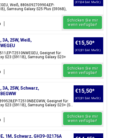
(€15,04 Exkl. MwSt.)
EGEU, Weiß, 8806092709904;EP-
B), Samsung Galaxy S25 Plus (S936B),
Schicken Sie mir
n
wenn verfügbar!
3A, 25W, Weiß,
€15,50
*
0NWEGEU
(€12,81 Exkl. MwSt.)
511;EP-T2510NWEGEU, Geeignet für:
xy S23 (S911B), Samsung Galaxy S23+
Schicken Sie mir
n
wenn verfügbar!
3A, 25W, Schwarz,
€15,50
*
0NBEGWW
(€12,81 Exkl. MwSt.)
899528;EP-T2510NBEGWW, Geeignet für:
y S23 (S911B), Samsung Galaxy S23+ (S...
Schicken Sie mir
n
wenn verfügbar!
E, 1M, Schwarz, GH39-02176A