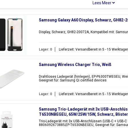
erschiedene Teile für das Samsung Galaxy A60, wie z.B.
LCD-Display
, 
lter und Klebebandaufkleber. Wenn Sie ein anderes Samsung Galaxy A60 
ie nach einem anderen Galaxy A-Modell? Hier finden Sie alle verfügba
Samsung Galaxy A60 Display, Schwarz, GH82-
Modellcode(s)
Farbe(n)
Display, Schwarz, GH82-20072A, Kompatibel mit: Samsu
alaxy A60
SM-A606F, SM-A6060, SM-
Daybreak Bla
A606Y
Cocktail Oran
Gradient Red
Lager: 0
Lieferzeit: Versandbereit in 5 - 15 Werktage
 auf der Suche nach einem anderen Modell der Galaxy A-Serie? Wir hab
Samsung Wireless Charger Trio, Weiß
Sortiment.
Drahtloses Ladegerät (hinlegen), EP-P6300TWEGEU, W
Geeignet für: Samsung Qi certified devices
Lager: 0
Lieferzeit: Versandbereit in 5 - 15 Werktage
Samsung Trio-Ladegerät mit 3x USB-Anschlüs
T6530NBEGEU, 65W/25W/15W, Schwarz, Bliste
T6530NBEGEU
Trio-Ladegerät mit 3x USB-Anschlüssen (USB-C + USB-C
8806092673885;EP-T6530NBEGEU, Geeignet für: Samsung