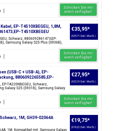
Schicken Sie mir
n
wenn verfügbar!
 Kabel, EP-T4510XBEGEU, 1,8M,
€35,95
*
92861473;EP-T4510XBEGEU
(€29,71 Exkl. MwSt.)
EGEU, Schwarz, 8806092861473;EP-
B), Samsung Galaxy S25 Plus (S936B),
Schicken Sie mir
n
wenn verfügbar!
en (USB-C + USB-A), EP-
€27,95
*
ackung, 8806092265585;EP-
(€23,10 Exkl. MwSt.)
), EP-TA220NBEGEU, Schwarz,
g Galaxy S25 (S931B), Samsung Galaxy
Schicken Sie mir
n
wenn verfügbar!
 Schwarz, 1M, GH39-02064A
€19,75
*
(€16,32 Exkl. MwSt.)
64A, 1M, Kompatibel mit: Samsung Galaxy