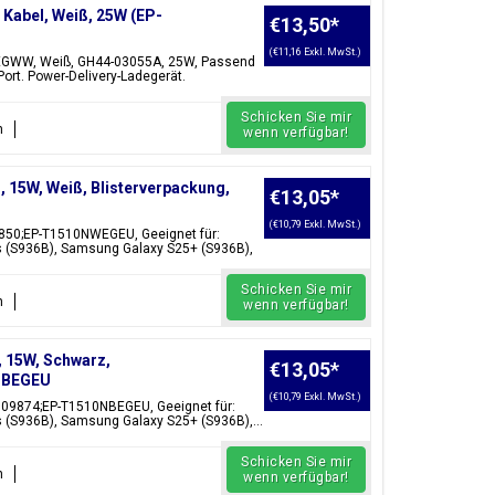
Kabel, Weiß, 25W (EP-
€13,50
*
(€11,16 Exkl. MwSt.)
EGWW, Weiß, GH44-03055A, 25W, Passend
ort. Power-Delivery-Ladegerät.
Schicken Sie mir
n
wenn verfügbar!
5W, Weiß, Blisterverpackung,
€13,05
*
(€10,79 Exkl. MwSt.)
50;EP-T1510NWEGEU, Geeignet für:
 (S936B), Samsung Galaxy S25+ (S936B),
Schicken Sie mir
n
wenn verfügbar!
 15W, Schwarz,
€13,05
*
0NBEGEU
(€10,79 Exkl. MwSt.)
09874;EP-T1510NBEGEU, Geeignet für:
(S936B), Samsung Galaxy S25+ (S936B),...
Schicken Sie mir
n
wenn verfügbar!