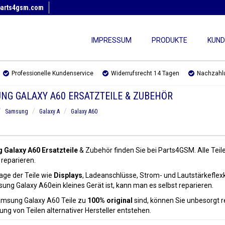
parts4gsm.com
IMPRESSUM
PRODUKTE
KUND
Professionelle Kundenservice
Widerrufsrecht 14 Tagen
Nachzahl
NG GALAXY A60 ERSATZTEILE & ZUBEHÖR
Samsung
Galaxy A
Galaxy A60
Galaxy A60 Ersatzteile
& Zubehör finden Sie bei Parts4GSM. Alle Teil
 reparieren.
age der Teile wie
Displays
, Ladeanschlüsse, Strom- und Lautstärkeflex
ng Galaxy A60ein kleines Gerät ist, kann man es selbst reparieren.
amsung Galaxy A60 Teile zu
100% original
sind, können Sie unbesorgt r
g von Teilen alternativer Hersteller entstehen.