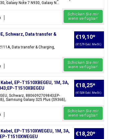
0, Galaxy Note 7 N930, Galaxy N...
Schicken Sie mir
n
wenn verfügbar!
, Schwarz, Data transfer &
€19,10
*
(€15,79 Exkl. MwSt.)
111A, Data transfer & Charging,
Schicken Sie mir
n
wenn verfügbar!
Kabel, EP-T1510XBEGEU, 1M, 3A,
€18,25
*
09843;EP-T1510XBEGEU
(€15,08 Exkl. MwSt.)
EGEU, Schwarz, 8806092709843;EP-
B), Samsung Galaxy S25 Plus (S936B),
Schicken Sie mir
n
wenn verfügbar!
 Kabel, EP-T1510XWEGEU, 1M, 3A,
€18,20
*
04;EP-T1510XWEGEU