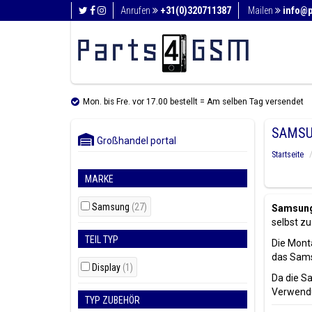
Anrufen
+31(0)320711387
Mailen
info@
Mon. bis Fre. vor 17.00 bestellt = Am selben Tag versendet
SAMSU
Großhandel portal
Startseite
MARKE
Samsung
(27)
Samsung 
selbst zu
TEIL TYP
Die Mont
das Samsu
Display
(1)
Da die S
Verwendun
TYP ZUBEHÖR