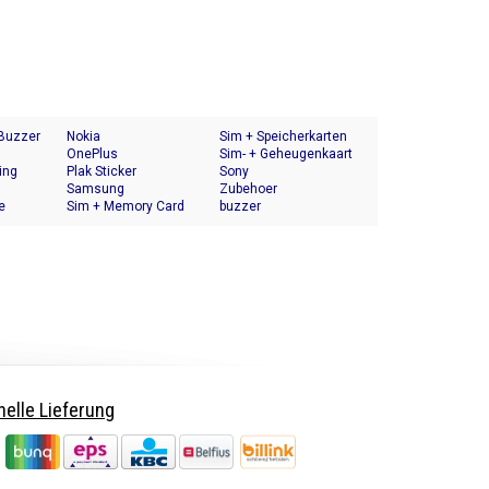
 Buzzer
Nokia
Sim + Speicherkarten
OnePlus
Halter
Sim- + Geheugenkaart
ing
Plak Sticker
Houder
Sony
Samsung
Zubehoer
e
Sim + Memory Card
buzzer
Tray Holder
elle Lieferung