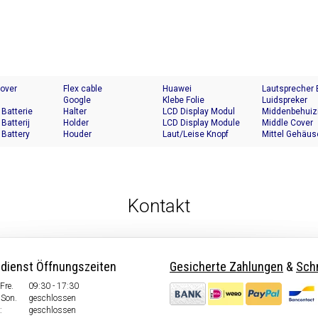
Cover
Flex cable
Huawei
Lautsprecher
Google
Klebe Folie
Luidspreker
 Batterie
Halter
LCD Display Modul
Middenbehuiz
 Batterij
Holder
LCD Display Module
Middle Cover
 Battery
Houder
Laut/Leise Knopf
Mittel Gehäus
Kontakt
dienst Öffnungszeiten
Gesicherte Zahlungen
&
Schn
Fre.
09:30 - 17:30
Son.
geschlossen
:
geschlossen