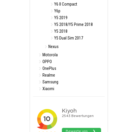
Y6 II Compact
Y6p
Y5 2019
Y5 2018/Y5 Prime 2018
Y5 2018
Y5 Dual Sim 2017
Nexus
Motorola
OPPO
OnePlus
Realme
Samsung
Xiaomi