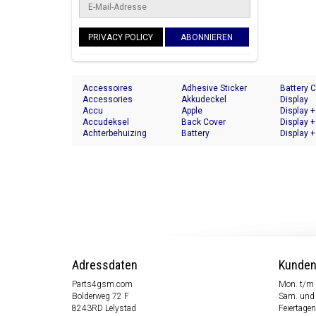
PRIVACY POLICY
ABONNIEREN
Accessoires
Adhesive Sticker
Battery 
Accessories
Akkudeckel
Display
Accu
Apple
Display +
Accudeksel
Back Cover
Display +
Achterbehuizing
Battery
Display +
Adressdaten
Kunden
Parts4gsm.com
Mon. t/m 
Bolderweg 72 F
Sam. und 
8243RD Lelystad
Feiertagen