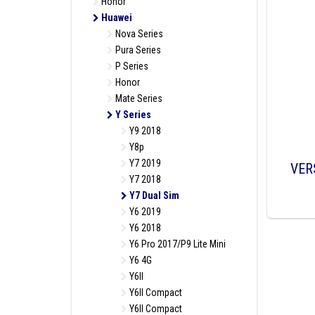
Honor
Huawei
Nova Series
Pura Series
P Series
Honor
Mate Series
Y Series
Y9 2018
Y8p
Y7 2019
VER
Y7 2018
Y7 Dual Sim
Y6 2019
Y6 2018
Y6 Pro 2017/P9 Lite Mini
Y6 4G
Y6II
Y6II Compact
Y6II Compact