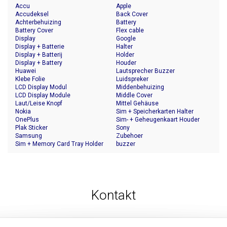
Accu
Apple
Accudeksel
Back Cover
Achterbehuizing
Battery
Battery Cover
Flex cable
Display
Google
Display + Batterie
Halter
Display + Batterij
Holder
Display + Battery
Houder
Huawei
Lautsprecher Buzzer
Klebe Folie
Luidspreker
LCD Display Modul
Middenbehuizing
LCD Display Module
Middle Cover
Laut/Leise Knopf
Mittel Gehäuse
Nokia
Sim + Speicherkarten Halter
OnePlus
Sim- + Geheugenkaart Houder
Plak Sticker
Sony
Samsung
Zubehoer
Sim + Memory Card Tray Holder
buzzer
Kontakt