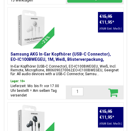
15 Werktagen
€15,95
€11,95
*
(€9,88 Exkl. MwSt.)
-25%
Samsung AKG In-Ear Kopfhörer (USB-C Connector),
EO-IC100BWEGEU, 1M, Weiß, Blisterverpackung,
8806090270062;EO-IC100BWEGEU
In-Ear Kopfhörer (USB-C Connector), EO-IC100BWEGEU, Weiß, Incl.
Remote, Microphone, 8806090270062;EO-IC100BWEGEU, Geeignet
für: All audio devices with a USB-C Connector, Samsu...
Lager: 10+
Lieferzeit: Mo. bis Fr. vor 17.00
Uhr bestellt = Am selben Tag
versendet
€15,95
€11,95
*
(€9,88 Exkl. MwSt.)