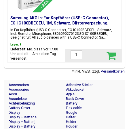
-25%
Samsung AKG In-Ear Kopfhörer (USB-C Connector),
EO-IC100BBEGEU, 1M, Schwarz, Blisterverpackung,
8806090270123;EO-IC100BBEGEU
In-Ear Kopfhörer (USB-C Connector), EO-IC100BBEGEU, Schwarz,
Incl. Remote, Microphone, 8806090270123;EO-IC100BBEGEU,
Geeignet für: All audio devices with a USB-C Connector, Sa...
Lager: 9
Lieferzeit: Mo. bis Fr. vor 17.00
Uhr bestellt = Am selben Tag
versendet
* Inkl. MwSt. zzgl.
Versandkosten
Accessoires
Adhesive Sticker
Accessories
Akkudeckel
Accu
Apple
Accudeksel
Back Cover
Achterbehuizing
Battery
Battery Cover
Flex cable
Display
Google
Display + Batterie
Halter
Display + Batterij
Holder
Display + Battery
Houder