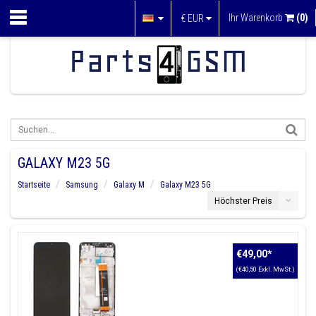
Ihr Warenkorb
(0)
€
EUR
GALAXY M23 5G
Startseite
Samsung
Galaxy M
Galaxy M23 5G
Höchster Preis
€49,00
*
(€40,50 Exkl. MwSt.)