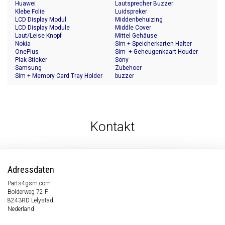
Huawei
Lautsprecher Buzzer
Klebe Folie
Luidspreker
LCD Display Modul
Middenbehuizing
LCD Display Module
Middle Cover
Laut/Leise Knopf
Mittel Gehäuse
Nokia
Sim + Speicherkarten Halter
OnePlus
Sim- + Geheugenkaart Houder
Plak Sticker
Sony
Samsung
Zubehoer
Sim + Memory Card Tray Holder
buzzer
Kontakt
Adressdaten
Parts4gsm.com
Bolderweg 72 F
8243RD Lelystad
Nederland