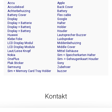
Accu
Apple
Accudeksel
Back Cover
Achterbehuizing
Battery
Battery Cover
Flex cable
Display
Google
Display + Batterie
Halter
Display + Batterij
Holder
Display + Battery
Houder
Huawei
Lautsprecher Buzzer
Klebe Folie
Luidspreker
LCD Display Modul
Middenbehuizing
LCD Display Module
Middle Cover
Laut/Leise Knopf
Mittel Gehäuse
Nokia
Sim + Speicherkarten Halter
OnePlus
Sim- + Geheugenkaart Houder
Plak Sticker
Sony
Samsung
Zubehoer
Sim + Memory Card Tray Holder
buzzer
Kontakt