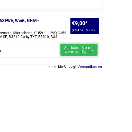
ückwand, Akku, Ladeanschluss USB-Anschluss, SIM-
eil suchen, können Sie es reparieren.
ren
Samsung Galaxy A Parts
.
ASFWE, Weiß, GH59-
€9,00
*
(€7,44 Exkl. MwSt.)
 Remote, Microphone, GH59-11129Q;GH59-
Midnight Black,
V SE, B3210 Corby TXT, B3310, B34...
r, Soft Pink, Light
agne Gold
Schicken Sie mir
n
wenn verfügbar!
* Inkl. MwSt. zzgl.
Versandkosten
en auch
Samsung Galaxy A5 Teile und Zubehör
in