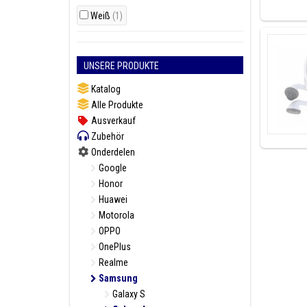
Es gibt v
Kartenha
Weiß
(1)
Suchen S
UNSERE PRODUKTE
Model(le)
Samsung G
Katalog
Alle Produkte
Ausverkauf
Zubehör
Onderdelen
Sind Sie
Google
unserem 
Honor
Huawei
Motorola
OPPO
OnePlus
Realme
Samsung
Galaxy S