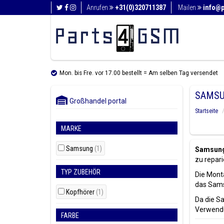
Anrufen
+31(0)320711387
Mailen
info@
Mon. bis Fre. vor 17.00 bestellt = Am selben Tag versendet
SAMSU
Großhandel portal
Startseite
MARKE
Samsung
(1)
Samsung 
zu repari
TYP ZUBEHÖR
Die Mont
das Samsu
Kopfhörer
(1)
Da die S
Verwendun
FARBE