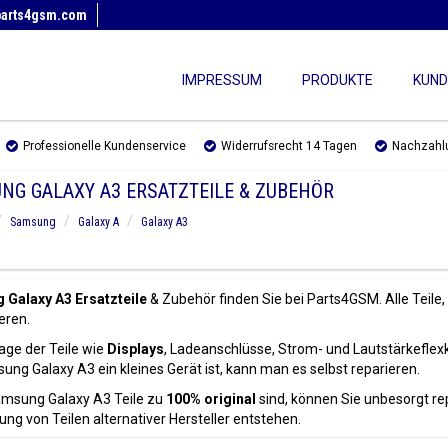
parts4gsm.com
IMPRESSUM
PRODUKTE
KUND
Professionelle Kundenservice
Widerrufsrecht 14 Tagen
Nachzahl
NG GALAXY A3 ERSATZTEILE & ZUBEHÖR
Samsung
Galaxy A
Galaxy A3
Galaxy A3 Ersatzteile
& Zubehör finden Sie bei Parts4GSM. Alle Teile,
eren.
age der Teile wie
Displays
, Ladeanschlüsse, Strom- und Lautstärkeflex
ng Galaxy A3 ein kleines Gerät ist, kann man es selbst reparieren.
amsung Galaxy A3 Teile zu
100% original
sind, können Sie unbesorgt re
g von Teilen alternativer Hersteller entstehen.