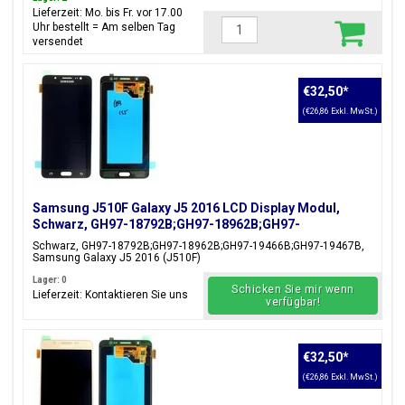
Lieferzeit: Mo. bis Fr. vor 17.00
Uhr bestellt = Am selben Tag
versendet
€32,50
*
(€26,86 Exkl. MwSt.)
Samsung J510F Galaxy J5 2016 LCD Display Modul,
Schwarz, GH97-18792B;GH97-18962B;GH97-
19466B;GH97-19467B
Schwarz, GH97-18792B;GH97-18962B;GH97-19466B;GH97-19467B,
Samsung Galaxy J5 2016 (J510F)
Lager: 0
Schicken Sie mir wenn
Lieferzeit: Kontaktieren Sie uns
verfügbar!
€32,50
*
(€26,86 Exkl. MwSt.)