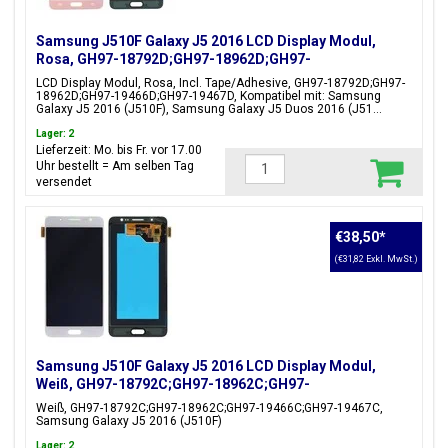
Samsung J510F Galaxy J5 2016 LCD Display Modul,
Rosa, GH97-18792D;GH97-18962D;GH97-
19466D;GH97-19467D
LCD Display Modul, Rosa, Incl. Tape/Adhesive, GH97-18792D;GH97-
18962D;GH97-19466D;GH97-19467D, Kompatibel mit: Samsung
Galaxy J5 2016 (J510F), Samsung Galaxy J5 Duos 2016 (J51...
Lager: 2
Lieferzeit: Mo. bis Fr. vor 17.00
Uhr bestellt = Am selben Tag
versendet
€38,50
*
(€31,82 Exkl. MwSt.)
Samsung J510F Galaxy J5 2016 LCD Display Modul,
Weiß, GH97-18792C;GH97-18962C;GH97-
19466C;GH97-19467C
Weiß, GH97-18792C;GH97-18962C;GH97-19466C;GH97-19467C,
Samsung Galaxy J5 2016 (J510F)
Lager: 2