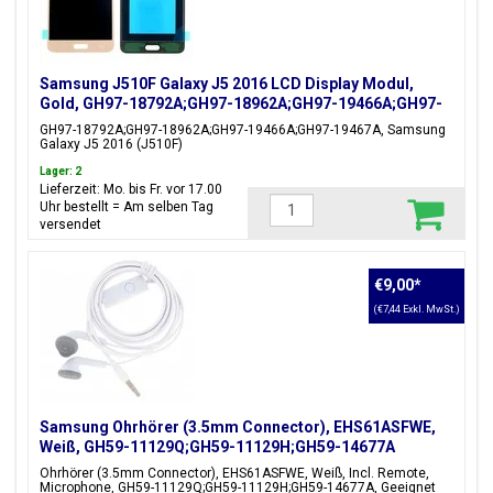
Samsung J510F Galaxy J5 2016 LCD Display Modul,
Gold, GH97-18792A;GH97-18962A;GH97-19466A;GH97-
19467A
GH97-18792A;GH97-18962A;GH97-19466A;GH97-19467A, Samsung
Galaxy J5 2016 (J510F)
Lager: 2
Lieferzeit: Mo. bis Fr. vor 17.00
Uhr bestellt = Am selben Tag
versendet
€9,00
*
(€7,44 Exkl. MwSt.)
Samsung Ohrhörer (3.5mm Connector), EHS61ASFWE,
Weiß, GH59-11129Q;GH59-11129H;GH59-14677A
Ohrhörer (3.5mm Connector), EHS61ASFWE, Weiß, Incl. Remote,
Microphone, GH59-11129Q;GH59-11129H;GH59-14677A, Geeignet