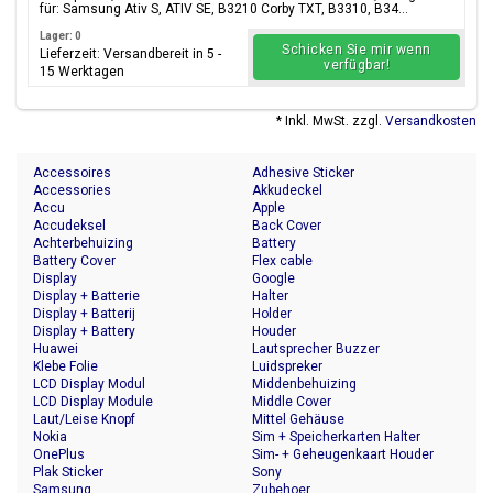
für: Samsung Ativ S, ATIV SE, B3210 Corby TXT, B3310, B34...
Lager: 0
Schicken Sie mir wenn
Lieferzeit: Versandbereit in 5 -
verfügbar!
15 Werktagen
* Inkl. MwSt. zzgl.
Versandkosten
Accessoires
Adhesive Sticker
Accessories
Akkudeckel
Accu
Apple
Accudeksel
Back Cover
Achterbehuizing
Battery
Battery Cover
Flex cable
Display
Google
Display + Batterie
Halter
Display + Batterij
Holder
Display + Battery
Houder
Huawei
Lautsprecher Buzzer
Klebe Folie
Luidspreker
LCD Display Modul
Middenbehuizing
LCD Display Module
Middle Cover
Laut/Leise Knopf
Mittel Gehäuse
Nokia
Sim + Speicherkarten Halter
OnePlus
Sim- + Geheugenkaart Houder
Plak Sticker
Sony
Samsung
Zubehoer