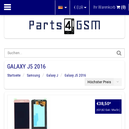
Ihr Warenkorb
(0)
€
EUR
GALAXY J5 2016
Startseite
Samsung
Galaxy J
Galaxy J5 2016
Höchster Preis
€38,50
*
(€31,82 Exkl. MwSt.)