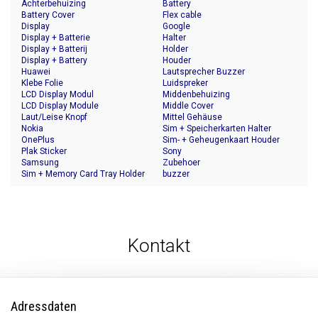
Achterbehuizing
Battery
Battery Cover
Flex cable
Display
Google
Display + Batterie
Halter
Display + Batterij
Holder
Display + Battery
Houder
Huawei
Lautsprecher Buzzer
Klebe Folie
Luidspreker
LCD Display Modul
Middenbehuizing
LCD Display Module
Middle Cover
Laut/Leise Knopf
Mittel Gehäuse
Nokia
Sim + Speicherkarten Halter
OnePlus
Sim- + Geheugenkaart Houder
Plak Sticker
Sony
Samsung
Zubehoer
Sim + Memory Card Tray Holder
buzzer
Kontakt
Adressdaten