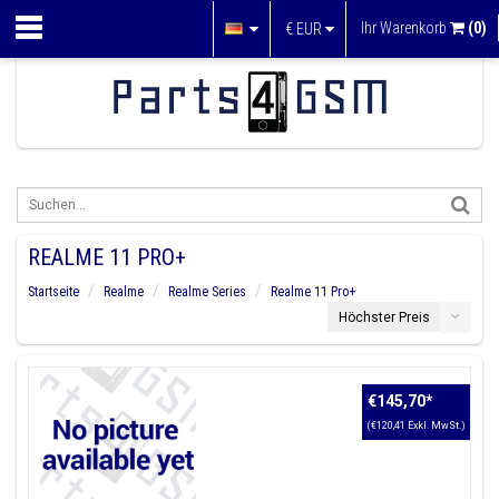
Ihr Warenkorb
(0)
€
EUR
REALME 11 PRO+
Startseite
Realme
Realme Series
Realme 11 Pro+
Höchster Preis
€145,70
*
(€120,41 Exkl. MwSt.)