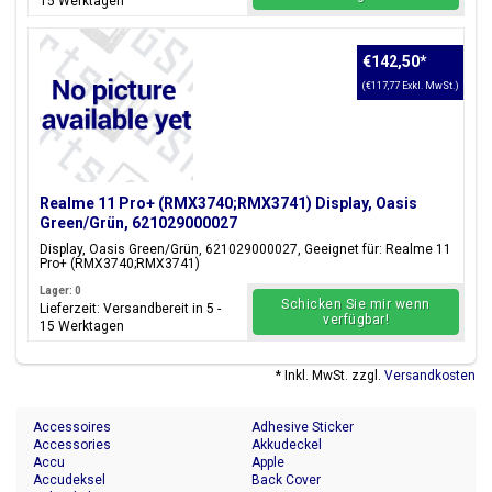
15 Werktagen
€142,50
*
(€117,77 Exkl. MwSt.)
Realme 11 Pro+ (RMX3740;RMX3741) Display, Oasis
Green/Grün, 621029000027
Display, Oasis Green/Grün, 621029000027, Geeignet für: Realme 11
Pro+ (RMX3740;RMX3741)
Lager: 0
Schicken Sie mir wenn
Lieferzeit: Versandbereit in 5 -
verfügbar!
15 Werktagen
* Inkl. MwSt. zzgl.
Versandkosten
Accessoires
Adhesive Sticker
Accessories
Akkudeckel
Accu
Apple
Accudeksel
Back Cover