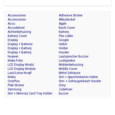
Accessoires
Adhesive Sticker
Accessories
Akkudeckel
Accu
Apple
Accudeksel
Back Cover
Achterbehuizing
Battery
Battery Cover
Flex cable
Display
Google
Display + Batterie
Halter
Display + Batterij
Holder
Display + Battery
Houder
Huawei
Lautsprecher Buzzer
Klebe Folie
Luidspreker
LCD Display Modul
Middenbehuizing
LCD Display Module
Middle Cover
Laut/Leise Knopf
Mittel Gehäuse
Nokia
Sim + Speicherkarten Halter
OnePlus
Sim- + Geheugenkaart Houder
Plak Sticker
Sony
Samsung
Zubehoer
Sim + Memory Card Tray Holder
buzzer