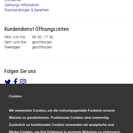
Disclaimer
Zahlungs Information
Rücksendungen & Garantien
Kundendienst Öffnungszeiten
Mon. t/m Fre.
09:30 - 17:30
Sam. und Son.
geschlossen
Feiertagen:
geschlossen
Folgen Sie uns
Cookies
Gesicherte Zahlungen
&
Schnelle Lieferung
Wir verwenden Cookies, um die ordnungsgemäße Funktion unserer
Website zu gewährleisten. Funktionale Cookies sind notwendig.
Zusätzlich zu funktionalen Cookies verwenden wir analytische und
Werbe-Cookies, um Ihre Erfahrung in unserem Webshop zu verbessern.