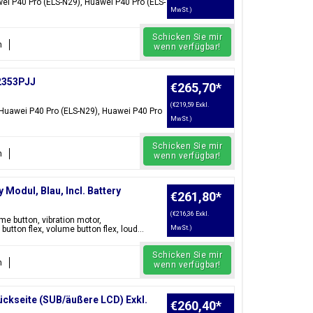
ei P40 Pro (ELS-N29), Huawei P40 Pro (ELS-
MwSt.)
Schicken Sie mir
n
wenn verfügbar!
02353PJJ
€265,70
*
(€219,59 Exkl.
 Huawei P40 Pro (ELS-N29), Huawei P40 Pro
MwSt.)
Schicken Sie mir
n
wenn verfügbar!
Modul, Blau, Incl. Battery
€261,80
*
(€216,36 Exkl.
e button, vibration motor,
utton flex, volume button flex, loud...
MwSt.)
Schicken Sie mir
n
wenn verfügbar!
ckseite (SUB/äußere LCD) Exkl.
€260,40
*