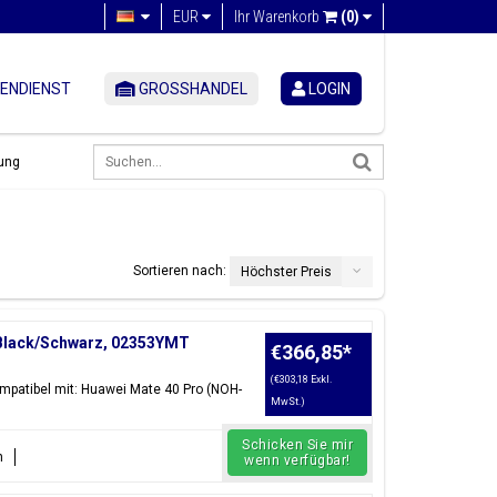
EUR
Ihr Warenkorb
(0)
ENDIENST
GROSSHANDEL
LOGIN
ung
Sortieren nach:
Höchster Preis
c Black/Schwarz, 02353YMT
€366,85
*
(€303,18 Exkl.
mpatibel mit: Huawei Mate 40 Pro (NOH-
MwSt.)
Schicken Sie mir
n
wenn verfügbar!