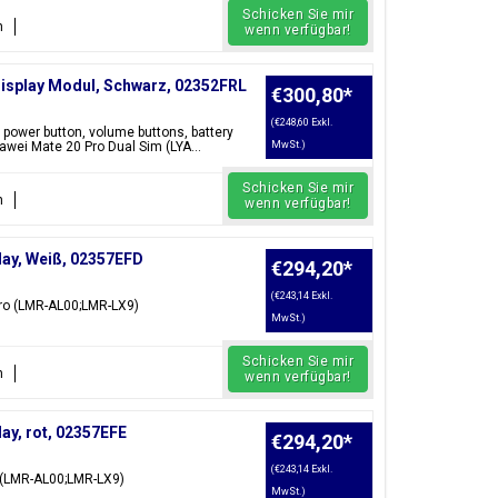
Schicken Sie mir
n
wenn verfügbar!
Display Modul, Schwarz, 02352FRL
€300,80
*
(€248,60 Exkl.
, power button, volume buttons, battery
ei Mate 20 Pro Dual Sim (LYA...
MwSt.)
Schicken Sie mir
n
wenn verfügbar!
ay, Weiß, 02357EFD
€294,20
*
(€243,14 Exkl.
Pro (LMR-AL00;LMR-LX9)
MwSt.)
Schicken Sie mir
n
wenn verfügbar!
ay, rot, 02357EFE
€294,20
*
(€243,14 Exkl.
o (LMR-AL00;LMR-LX9)
MwSt.)