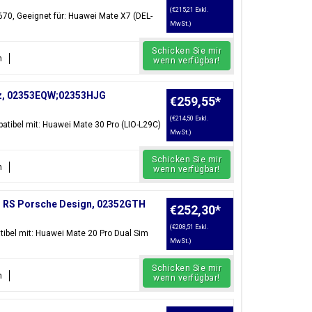
(€215,21 Exkl.
70, Geeignet für: Huawei Mate X7 (DEL-
MwSt.)
Schicken Sie mir
n
wenn verfügbar!
arz, 02353EQW;02353HJG
€259,55
*
(€214,50 Exkl.
tibel mit: Huawei Mate 30 Pro (LIO-L29C)
MwSt.)
Schicken Sie mir
n
wenn verfügbar!
z, RS Porsche Design, 02352GTH
€252,30
*
(€208,51 Exkl.
ibel mit: Huawei Mate 20 Pro Dual Sim
MwSt.)
Schicken Sie mir
n
wenn verfügbar!