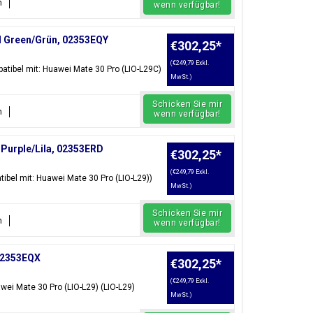
n
wenn verfügbar!
ld Green/Grün, 02353EQY
€302,25
*
(€249,79 Exkl.
atibel mit: Huawei Mate 30 Pro (LIO-L29C)
MwSt.)
Schicken Sie mir
n
wenn verfügbar!
 Purple/Lila, 02353ERD
€302,25
*
(€249,79 Exkl.
tibel mit: Huawei Mate 30 Pro (LIO-L29))
MwSt.)
Schicken Sie mir
n
wenn verfügbar!
 02353EQX
€302,25
*
(€249,79 Exkl.
awei Mate 30 Pro (LIO-L29) (LIO-L29)
MwSt.)