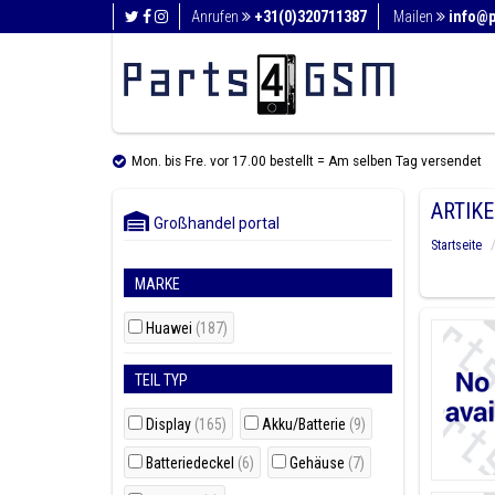
Anrufen
+31(0)320711387
Mailen
info@
Mon. bis Fre. vor 17.00 bestellt = Am selben Tag versendet
ARTIK
Großhandel portal
Startseite
MARKE
Huawei
(187)
TEIL TYP
Display
(165)
Akku/Batterie
(9)
Batteriedeckel
(6)
Gehäuse
(7)