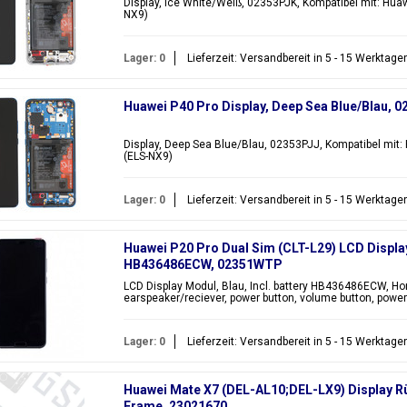
Display, Ice White/Weiß, 02353PJK, Kompatibel mit: Huaw
NX9)
Lager: 0
Lieferzeit: Versandbereit in 5 - 15 Werktage
Huawei P40 Pro Display, Deep Sea Blue/Blau, 
Display, Deep Sea Blue/Blau, 02353PJJ, Kompatibel mit:
(ELS-NX9)
Lager: 0
Lieferzeit: Versandbereit in 5 - 15 Werktage
Huawei P20 Pro Dual Sim (CLT-L29) LCD Display 
HB436486ECW, 02351WTP
LCD Display Modul, Blau, Incl. battery HB436486ECW, Hom
earspeaker/reciever, power button, volume button, power b
Lager: 0
Lieferzeit: Versandbereit in 5 - 15 Werktage
Huawei Mate X7 (DEL-AL10;DEL-LX9) Display Rü
Frame, 23021670