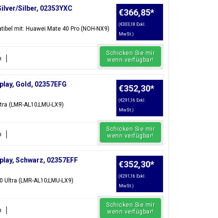
Silver/Silber, 02353YXC
€366,85
*
(€303,18 Exkl.
patibel mit: Huawei Mate 40 Pro (NOH-NX9)
MwSt.)
Schicken Sie mir
n
wenn verfügbar!
play, Gold, 02357EFG
€352,30
*
(€291,16 Exkl.
Ultra (LMR-AL10;LMU-LX9)
MwSt.)
Schicken Sie mir
n
wenn verfügbar!
play, Schwarz, 02357EFF
€352,30
*
(€291,16 Exkl.
80 Ultra (LMR-AL10;LMU-LX9)
MwSt.)
Schicken Sie mir
n
wenn verfügbar!