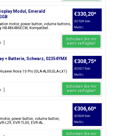
isplay Modul, Emerald
€330,20
*
2GGB
(€272,89 Exkl.
ation motor, power button, volume buttons,
y HB486486ECW, Kompatibel...
MwSt.)
Schicken Sie mir
n
wenn verfügbar!
ay + Batterie, Schwarz, 02354YMX
€308,75
*
(€255,17 Exkl.
: Huawei Nova 10 Pro (GLA-AL00;GLA-LX1)
MwSt.)
Schicken Sie mir
n
wenn verfügbar!
€306,60
*
(€253,39 Exkl.
on motor, power button, volume button,
VR-L29, EVR-TL00, EVR-AL...
MwSt.)
Schicken Sie mir