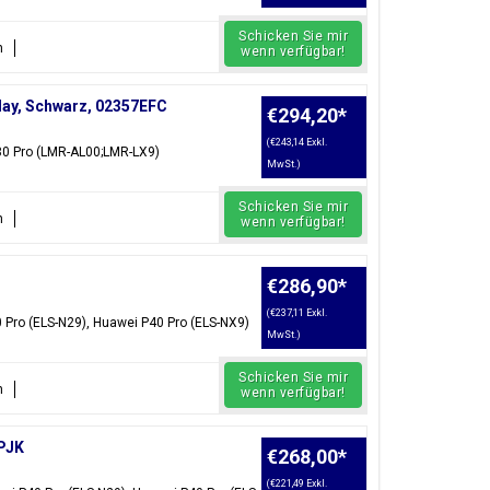
Schicken Sie mir
n
wenn verfügbar!
lay, Schwarz, 02357EFC
€294,20
*
(€243,14 Exkl.
 80 Pro (LMR-AL00;LMR-LX9)
MwSt.)
Schicken Sie mir
n
wenn verfügbar!
€286,90
*
(€237,11 Exkl.
 Pro (ELS-N29), Huawei P40 Pro (ELS-NX9)
MwSt.)
Schicken Sie mir
n
wenn verfügbar!
3PJK
€268,00
*
(€221,49 Exkl.