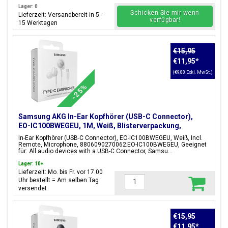
Lager: 0
Schicken Sie mir wenn
Lieferzeit: Versandbereit in 5 -
verfügbar!
15 Werktagen
€15,95
€11,95
*
(€9,88 Exkl. MwSt.)
-25%
Samsung AKG In-Ear Kopfhörer (USB-C Connector),
EO-IC100BWEGEU, 1M, Weiß, Blisterverpackung,
8806090270062;EO-IC100BWEGEU
In-Ear Kopfhörer (USB-C Connector), EO-IC100BWEGEU, Weiß, Incl.
Remote, Microphone, 8806090270062;EO-IC100BWEGEU, Geeignet
für: All audio devices with a USB-C Connector, Samsu...
Lager: 10+
Lieferzeit: Mo. bis Fr. vor 17.00
Uhr bestellt = Am selben Tag
versendet
€15,95
€11,95
*