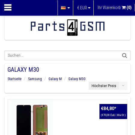
Ihr Warenkorb
(0)
€
EUR
GALAXY M30
Startseite
Samsung
Galaxy M
Galaxy M30
Höchster Preis
€84,80
*
(€70,08 Exkl. MwSt.)