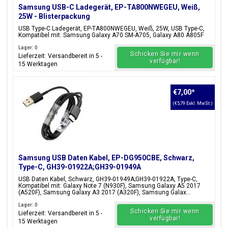
Samsung USB-C Ladegerät, EP-TA800NWEGEU, Weiß,
25W - Blisterpackung
USB Type-C Ladegerät, EP-TA800NWEGEU, Weiß, 25W, USB Type-C,
Kompatibel mit: Samsung Galaxy A70 SM-A705, Galaxy A80 A805F
Lager: 0
Schicken Sie mir wenn
Lieferzeit: Versandbereit in 5 -
verfügbar!
15 Werktagen
€7,00
*
(€5,79 Exkl. MwSt.)
Samsung USB Daten Kabel, EP-DG950CBE, Schwarz,
Type-C, GH39-01922A;GH39-01949A
USB Daten Kabel, Schwarz, GH39-01949A;GH39-01922A, Type-C,
Kompatibel mit: Galaxy Note 7 (N930F), Samsung Galaxy A5 2017
(A520F), Samsung Galaxy A3 2017 (A320F), Samsung Galax...
Lager: 0
Schicken Sie mir wenn
Lieferzeit: Versandbereit in 5 -
verfügbar!
15 Werktagen