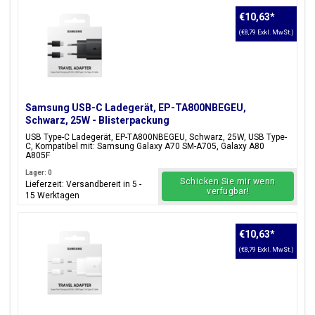
€10,63
*
(€8,79 Exkl. MwSt.)
Samsung USB-C Ladegerät, EP-TA800NBEGEU,
Schwarz, 25W - Blisterpackung
USB Type-C Ladegerät, EP-TA800NBEGEU, Schwarz, 25W, USB Type-
C, Kompatibel mit: Samsung Galaxy A70 SM-A705, Galaxy A80
A805F
Lager: 0
Schicken Sie mir wenn
Lieferzeit: Versandbereit in 5 -
verfügbar!
15 Werktagen
€10,63
*
(€8,79 Exkl. MwSt.)