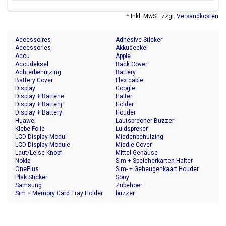
* Inkl. MwSt. zzgl.
Versandkosten
Accessoires
Adhesive Sticker
Accessories
Akkudeckel
Accu
Apple
Accudeksel
Back Cover
Achterbehuizing
Battery
Battery Cover
Flex cable
Display
Google
Display + Batterie
Halter
Display + Batterij
Holder
Display + Battery
Houder
Huawei
Lautsprecher Buzzer
Klebe Folie
Luidspreker
LCD Display Modul
Middenbehuizing
LCD Display Module
Middle Cover
Laut/Leise Knopf
Mittel Gehäuse
Nokia
Sim + Speicherkarten Halter
OnePlus
Sim- + Geheugenkaart Houder
Plak Sticker
Sony
Samsung
Zubehoer
Sim + Memory Card Tray Holder
buzzer