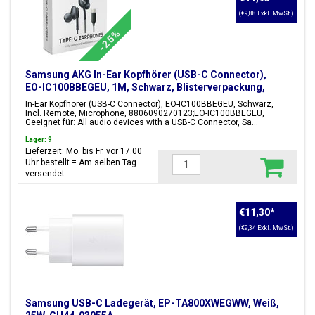
(€9,88 Exkl. MwSt.)
-25%
Samsung AKG In-Ear Kopfhörer (USB-C Connector),
EO-IC100BBEGEU, 1M, Schwarz, Blisterverpackung,
8806090270123;EO-IC100BBEGEU
In-Ear Kopfhörer (USB-C Connector), EO-IC100BBEGEU, Schwarz,
Incl. Remote, Microphone, 8806090270123;EO-IC100BBEGEU,
Geeignet für: All audio devices with a USB-C Connector, Sa...
Lager: 9
Lieferzeit: Mo. bis Fr. vor 17.00
Uhr bestellt = Am selben Tag
versendet
€11,30
*
(€9,34 Exkl. MwSt.)
Samsung USB-C Ladegerät, EP-TA800XWEGWW, Weiß,