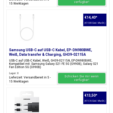
verfügbar!
15 Werktagen
€14,40
*
(€11,90 Exkl. MwSt.)
Samsung USB-C auf USB-C Kabel, EP-DN980BWE,
Weiß, Data transfer & Charging, GH39-02115A
USB-C auf USB-C Kabel, Weiß, GH39-02115A, EP-DN980BWE,
Kompatibel mit: Samsung Galaxy S21 FE 5G (G990B), Galaxy S21
Fan Edition 5G (G990B)
Lager: 0
Schicken Sie mir wenn
Lieferzeit: Versandbereit in 5 -
verfügbar!
15 Werktagen
€13,50
*
(€11,16 Exkl. MwSt.)