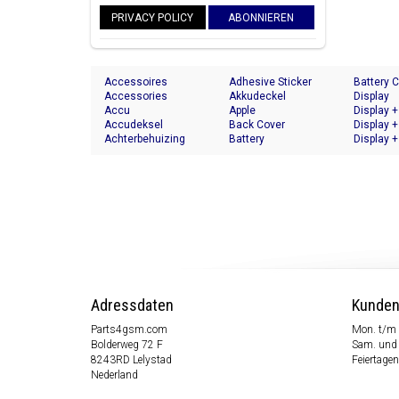
PRIVACY POLICY
ABONNIEREN
Accessoires
Adhesive Sticker
Battery 
Accessories
Akkudeckel
Display
Accu
Apple
Display +
Accudeksel
Back Cover
Display +
Achterbehuizing
Battery
Display +
Adressdaten
Kunden
Parts4gsm.com
Mon. t/m 
Bolderweg 72 F
Sam. und 
8243RD Lelystad
Feiertagen
Nederland