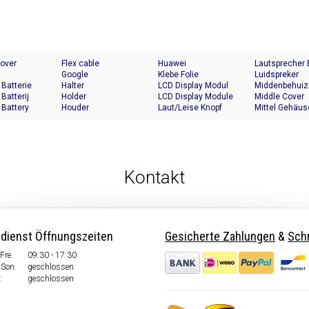
Cover
Flex cable
Huawei
Lautsprecher
Google
Klebe Folie
Luidspreker
 Batterie
Halter
LCD Display Modul
Middenbehuiz
 Batterij
Holder
LCD Display Module
Middle Cover
 Battery
Houder
Laut/Leise Knopf
Mittel Gehäus
Kontakt
dienst Öffnungszeiten
Gesicherte Zahlungen
&
Schn
Fre.
09:30 - 17:30
Son.
geschlossen
:
geschlossen