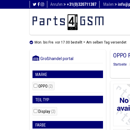
Anrufen
+31(0)320711387
Mailen
info@
Mon. bis Fre. vor 17.00 bestellt = Am selben Tag versendet
OPPO F
Großhandel portal
Startseite
MARKE
OPPO
(2)
TEIL TYP
Display
(2)
FARBE