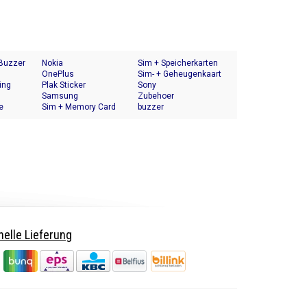
 Buzzer
Nokia
Sim + Speicherkarten
OnePlus
Halter
Sim- + Geheugenkaart
ing
Plak Sticker
Houder
Sony
Samsung
Zubehoer
e
Sim + Memory Card
buzzer
Tray Holder
elle Lieferung