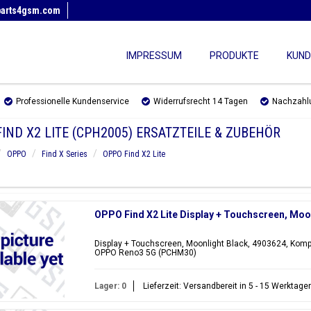
parts4gsm.com
IMPRESSUM
PRODUKTE
KUND
Professionelle Kundenservice
Widerrufsrecht 14 Tagen
Nachzahl
IND X2 LITE (CPH2005) ERSATZTEILE & ZUBEHÖR
OPPO
Find X Series
OPPO Find X2 Lite
OPPO Find X2 Lite Display + Touchscreen, Moo
Display + Touchscreen, Moonlight Black, 4903624, Kompa
OPPO Reno3 5G (PCHM30)
Lager: 0
Lieferzeit: Versandbereit in 5 - 15 Werktage