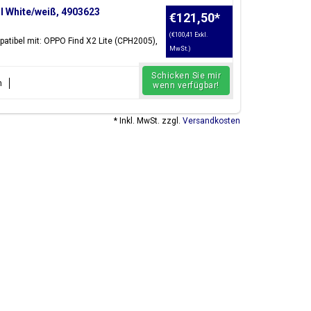
l White/weiß, 4903623
€121,50
*
(€100,41 Exkl.
atibel mit: OPPO Find X2 Lite (CPH2005),
MwSt.)
Schicken Sie mir
n
wenn verfügbar!
* Inkl. MwSt. zzgl.
Versandkosten