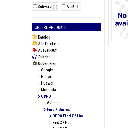
Schwarz
(1)
Weiß
(1)
UNSERE PRODUKTE
Katalog
Alle Produkte
Ausverkauf
Zubehör
Onderdelen
Google
Honor
Huawei
Motorola
OPPO
A Series
Find X Series
OPPO Find X2 Lite
Find X2 Neo