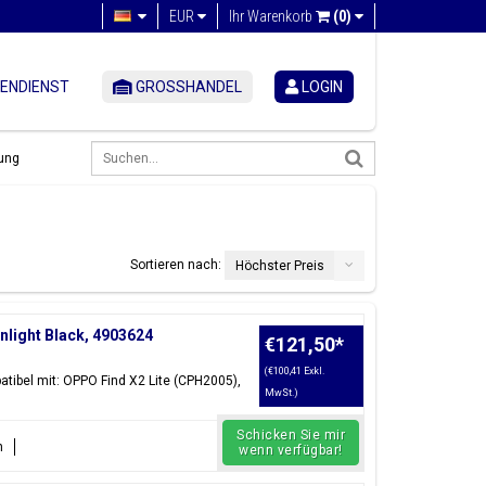
EUR
Ihr Warenkorb
(0)
ENDIENST
GROSSHANDEL
LOGIN
ung
Sortieren nach:
Höchster Preis
nlight Black, 4903624
€121,50
*
(€100,41 Exkl.
tibel mit: OPPO Find X2 Lite (CPH2005),
MwSt.)
Schicken Sie mir
n
wenn verfügbar!