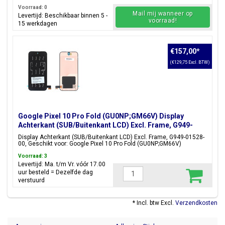
Voorraad: 0
Mail mij wanneer op
Levertijd: Beschikbaar binnen 5 -
voorraad!
15 werkdagen
€157,00
*
(€129,75 Excl. BTW)
Google Pixel 10 Pro Fold (GU0NP;GM66V) Display
Achterkant (SUB/Buitenkant LCD) Excl. Frame, G949-
01528-00
Display Achterkant (SUB/Buitenkant LCD) Excl. Frame, G949-01528-
00, Geschikt voor: Google Pixel 10 Pro Fold (GU0NP;GM66V)
Voorraad: 3
Levertijd: Ma. t/m Vr. vóór 17.00
uur besteld = Dezelfde dag
verstuurd
* Incl. btw Excl.
Verzendkosten