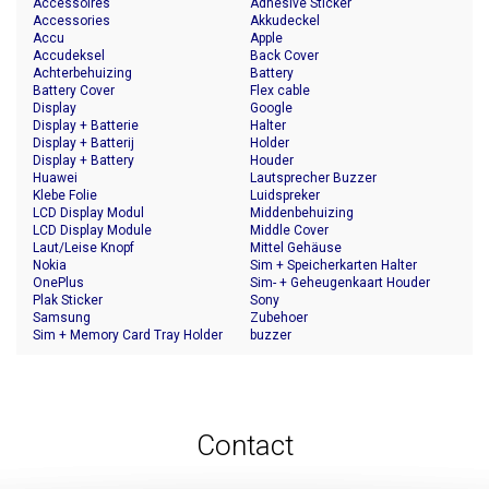
Accessoires
Adhesive Sticker
Accessories
Akkudeckel
Accu
Apple
Accudeksel
Back Cover
Achterbehuizing
Battery
Battery Cover
Flex cable
Display
Google
Display + Batterie
Halter
Display + Batterij
Holder
Display + Battery
Houder
Huawei
Lautsprecher Buzzer
Klebe Folie
Luidspreker
LCD Display Modul
Middenbehuizing
LCD Display Module
Middle Cover
Laut/Leise Knopf
Mittel Gehäuse
Nokia
Sim + Speicherkarten Halter
OnePlus
Sim- + Geheugenkaart Houder
Plak Sticker
Sony
Samsung
Zubehoer
Sim + Memory Card Tray Holder
buzzer
Contact