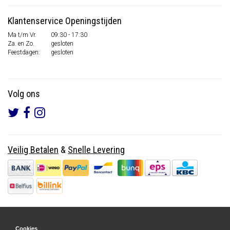
Klantenservice Openingstijden
Ma t/m Vr.
09:30 - 17:30
Za. en Zo.
gesloten
Feestdagen:
gesloten
Volg ons
Veilig Betalen
&
Snelle Levering
Cookies