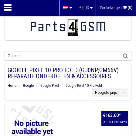
Winkelwagen
(0)
€
EUR
GOOGLE PIXEL 10 PRO FOLD (GU0NP;GM66V)
REPARATIE ONDERDELEN & ACCESSOIRES
Home
Google
Google Pixel
Google Pixel 10 Pro Fold
Hoogste prijs
€163,60
*
(€135,21 Excl. BTW)