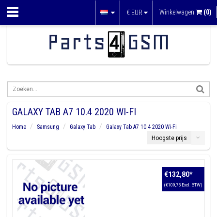
Winkelwagen
(0)
€
EUR
GALAXY TAB A7 10.4 2020 WI-FI
Home
Samsung
Galaxy Tab
Galaxy Tab A7 10.4 2020 Wi-Fi
Hoogste prijs
€132,80
*
(€109,75 Excl. BTW)