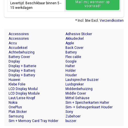
Mail mij wanneer op
Levertijd: Beschikbaar binnen 5 -
voorraad!
15 werkdagen
* Incl. btw Excl.
Verzendkosten
Accessoires
Adhesive Sticker
Accessories
Akkudeckel
Accu
Apple
Accudeksel
Back Cover
Achterbehuizing
Battery
Battery Cover
Flex cable
Display
Google
Display + Batterie
Halter
Display + Batterij
Holder
Display + Battery
Houder
Huawei
Lautsprecher Buzzer
Klebe Folie
Luidspreker
LCD Display Modul
Middenbehuizing
LCD Display Module
Middle Cover
Laut/Leise Knopf
Mittel Gehäuse
Nokia
Sim + Speicherkarten Halter
OnePlus
Sim- + Geheugenkaart Houder
Plak Sticker
Sony
Samsung
Zubehoer
Sim + Memory Card Tray Holder
buzzer