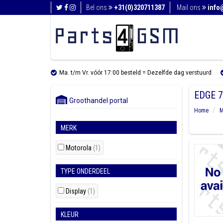
Bel ons
+31(0)320711387
Mail ons
info
Ma. t/m Vr. vóór 17:00 besteld = Dezelfde dag verstuurd
EDGE 7
Groothandel portal
Home
M
MERK
Motorola
(1)
TYPE ONDERDEEL
Display
(1)
KLEUR