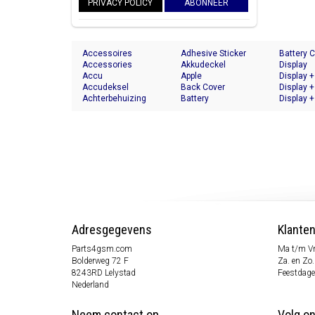
PRIVACY POLICY
ABONNEER
Accessoires
Adhesive Sticker
Battery 
Accessories
Akkudeckel
Display
Accu
Apple
Display +
Accudeksel
Back Cover
Display +
Achterbehuizing
Battery
Display +
Adresgegevens
Klante
Parts4gsm.com
Ma t/m Vr
Bolderweg 72 F
Za. en Zo.
8243RD Lelystad
Feestdage
Nederland
Neem contact op
Volg o