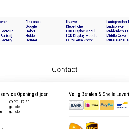
Cover
Flex cable
Huawei
Lautsprecher
Google
Klebe Folie
Luidspreker
 Batterie
Halter
LCD Display Modul
Middenbehuiz
 Batterij
Holder
LCD Display Module
Middle Cover
 Battery
Houder
Laut/Leise Knopf
Mittel Gehäus
Contact
nservice Openingstijden
Veilig Betalen
&
Snelle Lever
.
09:30 - 17:30
gesloten
n:
gesloten
ns