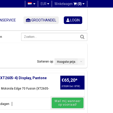
EUR
Winkelwagen
(0)
NSERVICE
GROOTHANDEL
LOGIN
en
Sorteren op:
Hoogste prijs
XT2605-4) Display, Pantone
€65,20
*
(€53,88 Excl. BTW)
: Motorola Edge 70 Fusion (XT2605-
Mail mij wanneer
rkdagen
op voorraad!