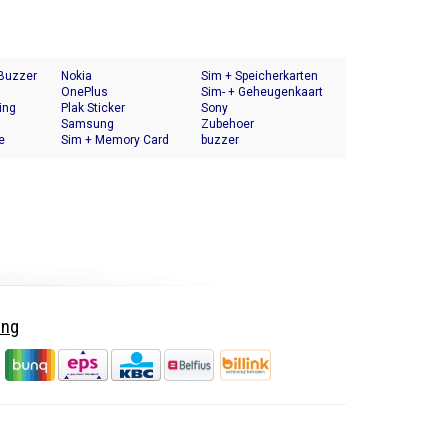
 Buzzer
Nokia
Sim + Speicherkarten
OnePlus
Halter
Sim- + Geheugenkaart
ing
Plak Sticker
Houder
Sony
Samsung
Zubehoer
e
Sim + Memory Card
buzzer
Tray Holder
ing