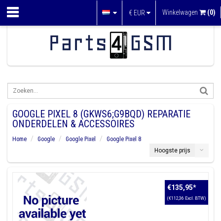
Winkelwagen
(0)
€
EUR
GOOGLE PIXEL 8 (GKWS6;G9BQD) REPARATIE
ONDERDELEN & ACCESSOIRES
Home
Google
Google Pixel
Google Pixel 8
Hoogste prijs
€135,95
*
(€112,36 Excl. BTW)