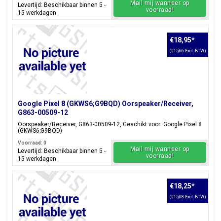
Mail mij wanneer op
Levertijd: Beschikbaar binnen 5 -
voorraad!
15 werkdagen
€18,95
*
(€15,66 Excl. BTW)
Google Pixel 8 (GKWS6;G9BQD) Oorspeaker/Receiver,
G863-00509-12
Oorspeaker/Receiver, G863-00509-12, Geschikt voor: Google Pixel 8
(GKWS6;G9BQD)
Voorraad: 0
Mail mij wanneer op
Levertijd: Beschikbaar binnen 5 -
voorraad!
15 werkdagen
€18,25
*
(€15,08 Excl. BTW)