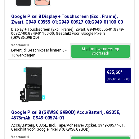
Google Pixel 8 Display + Touchscreen (Excl. Frame),
Zwart, G949-00555-01;G949-00927-00;G949-01100-00
Display + Touchscreen (Excl. Frame), Zwart, G949-00555-01;G949-
00927-00;G949-01100-00, Geschikt voor: Google Pixel 8
(GKWS6;G9BQD)
Voorraad: 0
Mail mij wanneer op
Levertijd: Beschikbaar binnen 5 -
voorraad!
15 werkdagen
€35,60
*
(€29,42 Excl. BTW)
Google Pixel 8 (GKWS6;G9BQD) Accu/Batterij, GS35E,
4575mAh, G949-00574-01
Accu/Batterij, GS35E, Incl. Tape/Adhesive/Sticker, G949-00574-01,
Geschikt voor: Google Pixel 8 (GKWS6;G9BQD)
Voorraad: 0