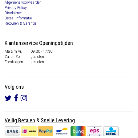
Algemene voorwaarden
Privacy Policy
Disclaimer
Betaal informatie
Retouren & Garantie
Klantenservice Openingstijden
Ma t/m Vr.
09:30 - 17:30
Za. en Zo.
gesloten
Feestdagen:
gesloten
Volg ons
Veilig Betalen
&
Snelle Levering