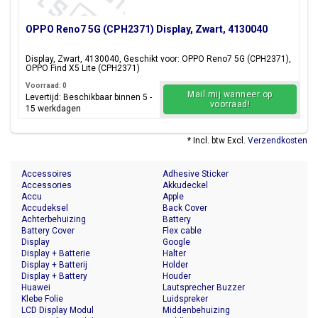
OPPO Reno7 5G (CPH2371) Display, Zwart, 4130040
Display, Zwart, 4130040, Geschikt voor: OPPO Reno7 5G (CPH2371),
OPPO Find X5 Lite (CPH2371)
Voorraad: 0
Mail mij wanneer op
Levertijd: Beschikbaar binnen 5 -
voorraad!
15 werkdagen
* Incl. btw Excl.
Verzendkosten
Accessoires
Adhesive Sticker
Accessories
Akkudeckel
Accu
Apple
Accudeksel
Back Cover
Achterbehuizing
Battery
Battery Cover
Flex cable
Display
Google
Display + Batterie
Halter
Display + Batterij
Holder
Display + Battery
Houder
Huawei
Lautsprecher Buzzer
Klebe Folie
Luidspreker
LCD Display Modul
Middenbehuizing