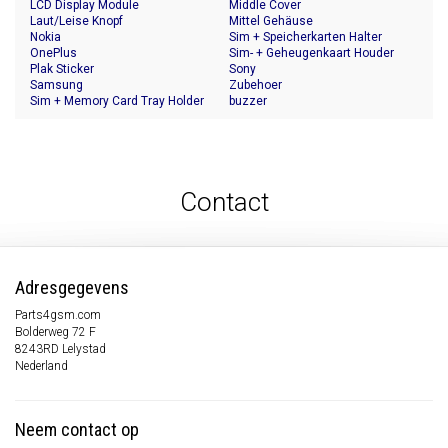
LCD Display Module
Middle Cover
Laut/Leise Knopf
Mittel Gehäuse
Nokia
Sim + Speicherkarten Halter
OnePlus
Sim- + Geheugenkaart Houder
Plak Sticker
Sony
Samsung
Zubehoer
Sim + Memory Card Tray Holder
buzzer
Contact
Adresgegevens
Parts4gsm.com
Bolderweg 72 F
8243RD Lelystad
Nederland
Neem contact op