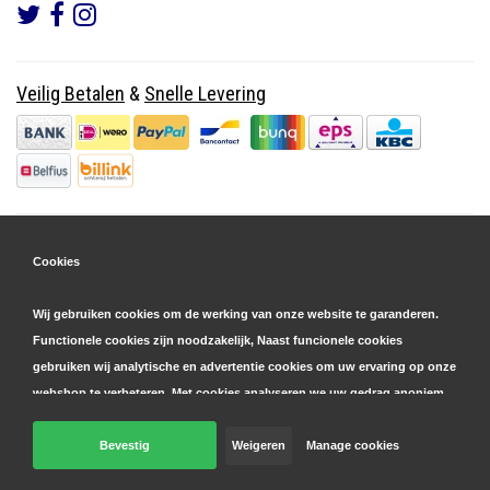
Veilig Betalen
&
Snelle Levering
Cookies
Wij gebruiken cookies om de werking van onze website te garanderen.
Functionele cookies zijn noodzakelijk, Naast funcionele cookies
gebruiken wij analytische en advertentie cookies om uw ervaring op onze
webshop te verbeteren. Met cookies analyseren we uw gedrag anoniem,
zowel binnen als buiten onze website, om onze diensten te
personaliseren en advertenties te tonen. Lees hier meer over in onze
Bevestig
Weigeren
Manage cookies
© Copyright 2026 Parts4GSM - Design by
Webdinge.nl
cookie- en privacyverklaring
. Klik op 'bevestigen' om akkoord te gaan
Parts4GSM
word beoordeeld met
9,9
/
10
(
2541
Reviews) bij
Kiyoh.nl