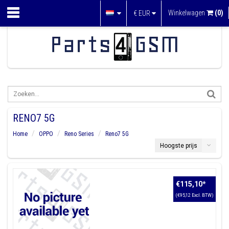
Winkelwagen
(0)
€
EUR
RENO7 5G
Home
OPPO
Reno Series
Reno7 5G
Hoogste prijs
€115,10
*
(€95,12 Excl. BTW)