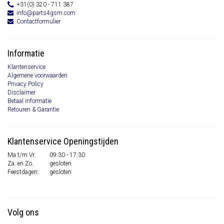
+31(0) 320 - 711 387
info@parts4gsm.com
Contactformulier
Informatie
Klantenservice
Algemene voorwaarden
Privacy Policy
Disclaimer
Betaal informatie
Retouren & Garantie
Klantenservice Openingstijden
Ma t/m Vr.
09:30 - 17:30
Za. en Zo.
gesloten
Feestdagen:
gesloten
Volg ons