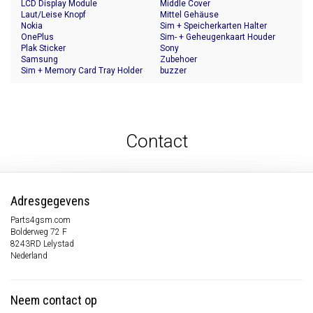
LCD Display Module
Middle Cover
Laut/Leise Knopf
Mittel Gehäuse
Nokia
Sim + Speicherkarten Halter
OnePlus
Sim- + Geheugenkaart Houder
Plak Sticker
Sony
Samsung
Zubehoer
Sim + Memory Card Tray Holder
buzzer
Contact
Adresgegevens
Parts4gsm.com
Bolderweg 72 F
8243RD Lelystad
Nederland
Neem contact op