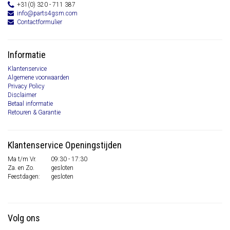
+31(0) 320 - 711 387
info@parts4gsm.com
Contactformulier
Informatie
Klantenservice
Algemene voorwaarden
Privacy Policy
Disclaimer
Betaal informatie
Retouren & Garantie
Klantenservice Openingstijden
Ma t/m Vr.
09:30 - 17:30
Za. en Zo.
gesloten
Feestdagen:
gesloten
Volg ons