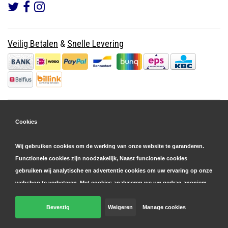
Veilig Betalen
&
Snelle Levering
Cookies
Wij gebruiken cookies om de werking van onze website te garanderen.
Functionele cookies zijn noodzakelijk, Naast funcionele cookies
gebruiken wij analytische en advertentie cookies om uw ervaring op onze
webshop te verbeteren. Met cookies analyseren we uw gedrag anoniem,
zowel binnen als buiten onze website, om onze diensten te
personaliseren en advertenties te tonen. Lees hier meer over in onze
Bevestig
Weigeren
Manage cookies
© Copyright 2026 Parts4GSM - Design by
Webdinge.nl
cookie- en privacyverklaring
. Klik op 'bevestigen' om akkoord te gaan
Parts4GSM
word beoordeeld met
9,9
/
10
(
2541
Reviews) bij
Kiyoh.nl