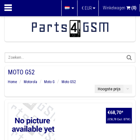
Winkelwagen
(0)
€
EUR
MOTO G52
Home
Motorola
Moto G
Moto G52
Hoogste prijs
€68,70
*
(€56,78 Excl. BTW)