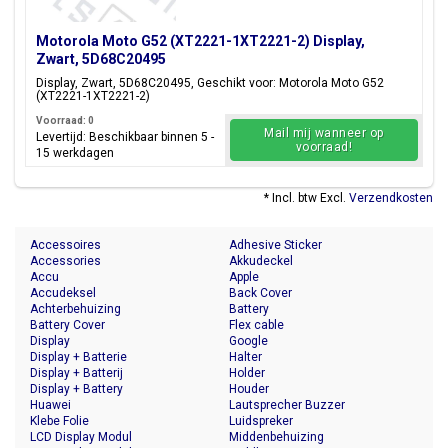
Motorola Moto G52 (XT2221-1XT2221-2) Display,
Zwart, 5D68C20495
Display, Zwart, 5D68C20495, Geschikt voor: Motorola Moto G52
(XT2221-1XT2221-2)
Voorraad: 0
Mail mij wanneer op
Levertijd: Beschikbaar binnen 5 -
voorraad!
15 werkdagen
* Incl. btw Excl.
Verzendkosten
Accessoires
Adhesive Sticker
Accessories
Akkudeckel
Accu
Apple
Accudeksel
Back Cover
Achterbehuizing
Battery
Battery Cover
Flex cable
Display
Google
Display + Batterie
Halter
Display + Batterij
Holder
Display + Battery
Houder
Huawei
Lautsprecher Buzzer
Klebe Folie
Luidspreker
LCD Display Modul
Middenbehuizing